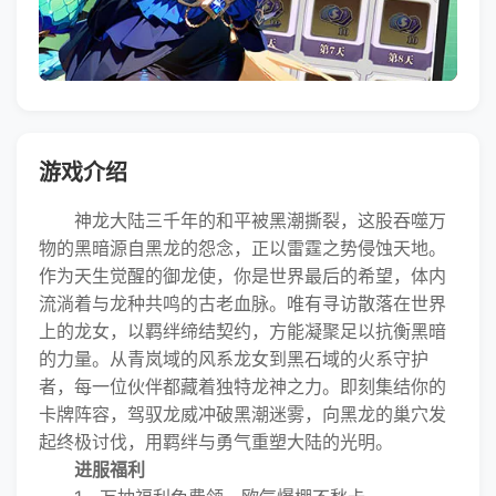
游戏介绍
神龙大陆三千年的和平被黑潮撕裂，这股吞噬万
物的黑暗源自黑龙的怨念，正以雷霆之势侵蚀天地。
作为天生觉醒的御龙使，你是世界最后的希望，体内
流淌着与龙种共鸣的古老血脉。唯有寻访散落在世界
上的龙女，以羁绊缔结契约，方能凝聚足以抗衡黑暗
的力量。从青岚域的风系龙女到黑石域的火系守护
者，每一位伙伴都藏着独特龙神之力。即刻集结你的
卡牌阵容，驾驭龙威冲破黑潮迷雾，向黑龙的巢穴发
起终极讨伐，用羁绊与勇气重塑大陆的光明。
进服福利