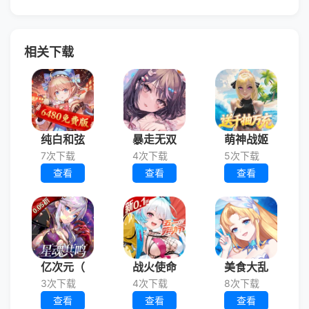
相关下载
纯白和弦
暴走无双
萌神战姬
7次下载
4次下载
5次下载
查看
查看
查看
亿次元（
战火使命
美食大乱
3次下载
4次下载
8次下载
查看
查看
查看