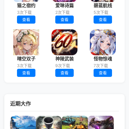
猫之宿约
爱琳诗篇
碧蓝航线
3次下载
2次下载
5次下载
查看
查看
查看
晴空双子
神陵武装
怪物惊魂
3次下载
9次下载
7次下载
查看
查看
查看
近期大作