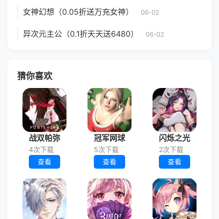
女神幻想（0.05折送万充女神）
06-02
异次元主公（0.1折天天送6480）
06-02
猜你喜欢
战双帕弥
冠军网球
闪烁之光
4次下载
5次下载
2次下载
查看
查看
查看