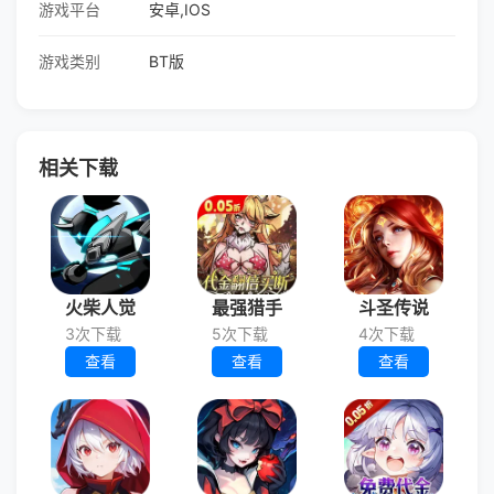
游戏平台
安卓,IOS
游戏类别
BT版
相关下载
火柴人觉
最强猎手
斗圣传说
3次下载
5次下载
4次下载
查看
查看
查看