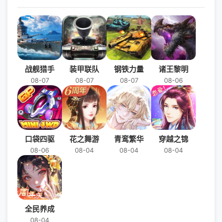
战舰猎手
装甲联队
钢铁力量
诸王黎明
08-07
08-07
08-07
08-06
口袋四驱
花之舞游
青鸾繁华
穿越之锦
08-06
08-04
08-04
08-04
全民养成
08-04