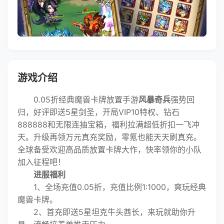
游戏介绍
0.05折经典魔兽卡牌放置手游
风暴奇兵
强势回
归，好评即送5星剑圣，开局VIP10特权、钻石
888888和无限连抽宝箱，福利拉满超低折扣一飞冲
天。升级再领万元真充奖励，零氪也能天天刷真充。
全球备受欢迎高品质放置卡牌大作，快率领你的小队
加入征程吧！
进服福利
1、全场充值0.05折，充值比例1:1000，爽玩经典
魔兽卡牌。
2、首充即送5星坦克牛头酋长，来玩就助你升