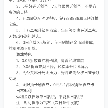
星，流畅培养单推无压力。
3、5星好评送剑圣，7天登录再送剑圣，不要吝
啬你的支持。
4、开局即送VIP10特权、钻石88888和无限连抽
宝箱。
5、上万真充升级免费拿，每日签到疯狂送真充，
天数越多送礼越大。
6、GM商城0元解锁，每日刷抽刷金币刷养成，
前期资源不用愁。
游戏特色
1、0.05折放置挂机卡牌，魔兽经典重燃
2、0.05折直充爽不停，轻松集齐传说阵容
3、剑圣艾琳开局无压力，好评送剑圣次日登录领
艾琳
4、无限抽卡刷真充，0元后台特权海量真充卡
日常返利
返利金额仅限单日累积，不能多日累积！
注：返利货币为钻石（次日邮件发放）