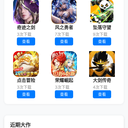
奇迹之剑
风之勇者
坠落守望
3次下载
7次下载
9次下载
查看
查看
查看
点击冒险
荣耀崛起
大剑传奇
3次下载
3次下载
4次下载
查看
查看
查看
近期大作