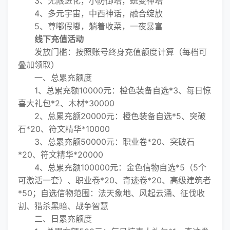
3、无限进化，小防御塔，蜕变神塔
4、多元宇宙，中西神话，融合绽放
5、尊嘟假嘟，躺着收菜，一夜暴富
线下充值活动
发放门槛：按照账号终身充值额度计算（每档可
叠加领取）
一、总累充额度
1、总累充额10000元：橙色装备自选*3、每日惊
喜大礼包*2、木材*30000
2、总累充额20000元：橙色装备自选*5、突破
石*20、符文精华*10000
3、总累充额50000元：职业卷*20、突破石
*20、符文精华*20000
4、总累充额100000元：金色信物自选*5（5个
可激活一套）、职业卷*20、奇迹卷*20、高级建筑者
*50；自选信物范围：法天象地、风起云涌、征伐收
割、猎杀黑暗、战争智慧
二、日累充额度