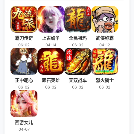
霸刀传奇
上古纷争
全民祖玛
武侠称霸
06-02
04-14
06-02
04-12
正中靶心
顽石英雄
无双战车
烈火骑士
06-02
06-02
06-02
06-02
西游女儿
04-07