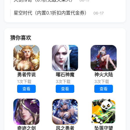
06-17
星空时代（内置0.1折扣内置代金券）
06-17
猜你喜欢
勇者传说
曜石神魔
神火大陆
1次下载
3次下载
3次下载
查看
查看
查看
奇迹之剑
风之勇者
坠落守望