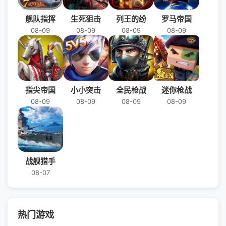
舰队指挥
生死狙击
列王的纷
罗马帝国
08-09
08-09
08-09
08-09
指尖帝国
小小突击
全民枪战
迷你枪战
08-09
08-09
08-09
08-09
战舰猎手
08-07
热门游戏