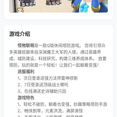
游戏介绍
怪物联萌
是一款Q版休闲塔防游戏。 您将引领众
多英雄抵御来自深渊魔王大军的入侵，通过英雄养
成、城防建设、科技研究，构建三维养成体系。 放置
塔防，玩的就是一个轻松！让我们一起躺着变强！
进服福利
1、次日登录送强力法师雷神缪斯
2、7日登录送顶级战士哪吒
3、在线满送史诗辅助只因
游戏特色
1、轻松不破防，躺着也变强，妙趣策略塔防手游
2、畅快割草，元素洪流，满屏清怪