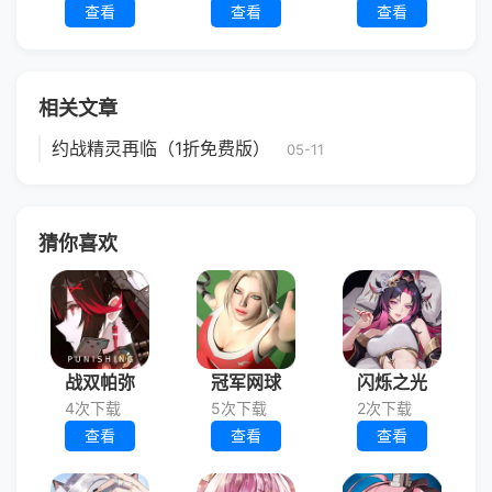
查看
查看
查看
相关文章
约战精灵再临（1折免费版）
05-11
猜你喜欢
战双帕弥
冠军网球
闪烁之光
4次下载
5次下载
2次下载
查看
查看
查看