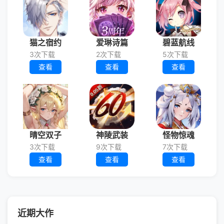
猫之宿约
爱琳诗篇
碧蓝航线
3次下载
2次下载
5次下载
查看
查看
查看
晴空双子
神陵武装
怪物惊魂
3次下载
9次下载
7次下载
查看
查看
查看
近期大作