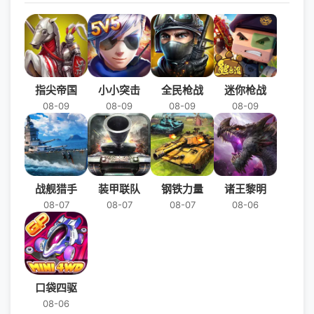
指尖帝国
小小突击
全民枪战
迷你枪战
08-09
08-09
08-09
08-09
战舰猎手
装甲联队
钢铁力量
诸王黎明
08-07
08-07
08-07
08-06
口袋四驱
08-06