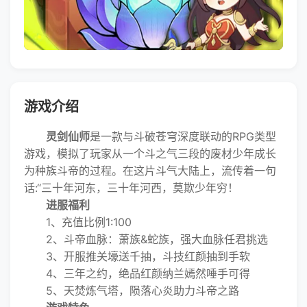
游戏介绍
灵剑仙师
是一款与斗破苍穹深度联动的RPG类型
游戏，模拟了玩家从一个斗之气三段的废材少年成长
为种族斗帝的过程。在这片斗气大陆上，流传着一句
话:“三十年河东，三十年河西，莫欺少年穷！
进服福利
1、充值比例1:100
2、斗帝血脉：萧族&蛇族，强大血脉任君挑选
3、开服推关壕送千抽，斗技红颜抽到手软
4、三年之约，绝品红颜纳兰嫣然唾手可得
5、天焚炼气塔，陨落心炎助力斗帝之路