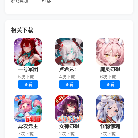
游戏类别
BT版
相关下载
一号军团
卢希达：
魔灵幻想
5次下载
4次下载
6次下载
查看
查看
查看
异次元主
女神幻想
怪物惊魂
7次下载
2次下载
7次下载