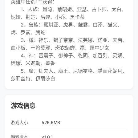
英雄中任选1个获得：
1、人族：聂隐、蔡昭姬、亚瑟、占卜师、太白、
妮娅、荆楚、后羿、小乔、黑卡蒂
2、兽族：露琪亚、虎男、貔貅、白泽、猫又、
烬、罗素、腾蛇
3、械：神乐、蝎子奈奈、法芙娜、诺亚、天启、
血小板、干将莫邪、斑衣蜡蝉、赢、匣中少女
4、神：雷震子、御神子、乾阴、加百列、灵娲、
嫦娥、米迦勒、墨香
5、魔：红夫人、魔王、尼德霍格、猫面花妮月、
莎莉丝特、伊丽莎白
游戏信息
游戏大小
526.6MB
游戏版本
v1.0.1