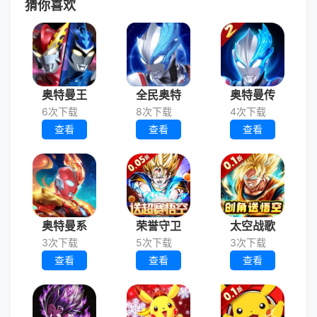
猜你喜欢
奥特曼王
全民奥特
奥特曼传
6次下载
8次下载
4次下载
查看
查看
查看
奥特曼系
荣誉守卫
太空战歌
3次下载
5次下载
3次下载
查看
查看
查看