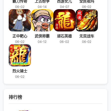
霸刀传奇
上古纷争
西游女儿
全民祖玛
06-02
04-14
04-07
06-02
正中靶心
武侠称霸
顽石英雄
无双战车
06-02
04-12
06-02
06-02
烈火骑士
06-02
排行榜