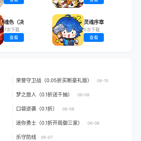
魂色（决
灵魂序章
7次下载
5次下载
查看
查看
荣誉守卫战（0.05折买断豪礼版）
06-10
梦之旅人（0.1折送千抽）
06-09
口袋逆袭（0.1折）
06-08
迷你勇士（0.1折开局御三家）
06-08
乐守防线
06-07