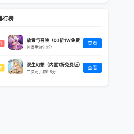
排行榜
放置与召唤（0.1折1W免费
1
查看
版）
神话手游
9.8分
双生幻想（内置1折免费版）
2
查看
二次元手游
9.8分