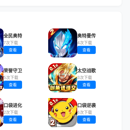
全民奥特
奥特曼传
7次下载
4次下载
查看
查看
荣誉守卫
太空战歌
5次下载
3次下载
查看
查看
口袋进化
口袋逆袭
2次下载
6次下载
查看
查看