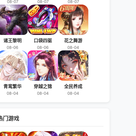
08-07
08-07
08-07
诸王黎明
口袋四驱
花之舞游
08-06
08-06
08-04
青鸾繁华
穿越之锦
全民养成
08-04
08-04
08-04
热门游戏