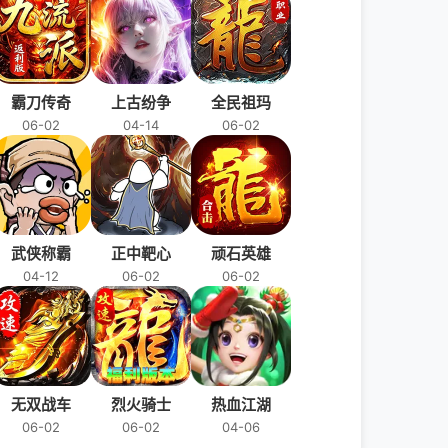
霸刀传奇
上古纷争
全民祖玛
06-02
04-14
06-02
武侠称霸
正中靶心
顽石英雄
04-12
06-02
06-02
无双战车
烈火骑士
热血江湖
06-02
06-02
04-06