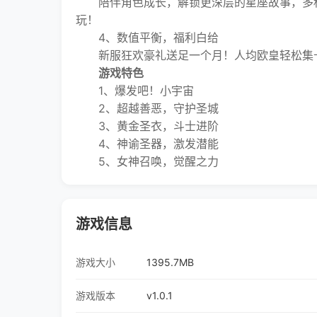
陪伴角色成长，解锁更深层的星座故事，多种
玩！
4、数值平衡，福利白给
新服狂欢豪礼送足一个月！人均欧皇轻松集卡
游戏特色
1、爆发吧！小宇宙
2、超越善恶，守护圣城
3、黄金圣衣，斗士进阶
4、神谕圣器，激发潜能
5、女神召唤，觉醒之力
游戏信息
游戏大小
1395.7MB
游戏版本
v1.0.1