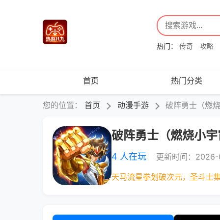
热门：
传奇
攻略
首页
热门分类
您的位置：
首页
动漫手游
破阵勇士（燃
破阵勇士（燃烧小宇
4 人在玩
更新时间：2026-0
天马流星拳划破次元，圣斗士