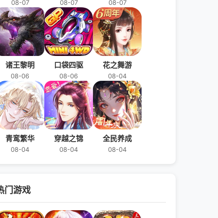
08-07
08-07
08-07
诸王黎明
口袋四驱
花之舞游
08-06
08-06
08-04
青鸾繁华
穿越之锦
全民养成
08-04
08-04
08-04
热门游戏