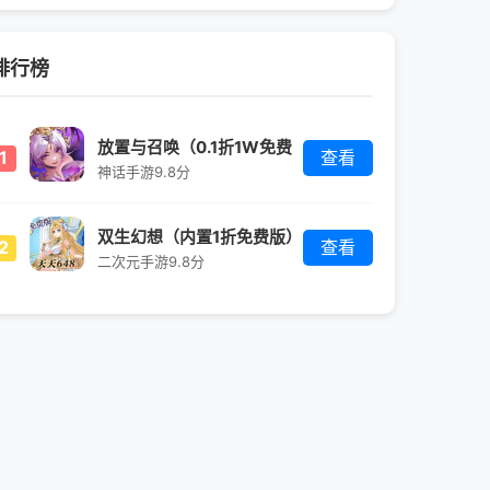
排行榜
放置与召唤（0.1折1W免费
1
查看
版）
神话手游
9.8分
双生幻想（内置1折免费版）
2
查看
二次元手游
9.8分