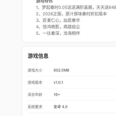
游戏特色
1、梦起秦时0.05这送满阶盖聂，天天送64
2、2026正版，原汁原味秦时折扣版本
3、匠者仁心，灿若春华
4、惊鸿艳影，再踏劫尘
5、一往秦深，沧海相伴
游戏信息
游戏大小
602.5MB
游戏版本
v1.0.1
适合年龄
16+
系统要求
安卓 4.0