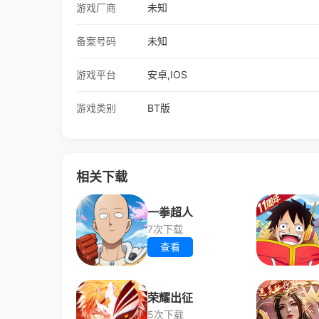
游戏厂商
未知
备案号码
未知
游戏平台
安卓,IOS
游戏类别
BT版
相关下载
一拳超人
7次下载
查看
荣耀出征
5次下载