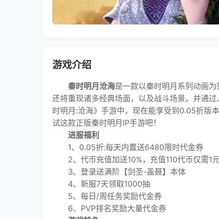
游戏介绍
秦时明月沧海
是一款以秦时明月系列动画为
还将重现诸多经典场面，以及战斗场景。并通过
时明月:沧海》手游中，现在能享受到0.05折版
试这款正版秦时明月IP手游吧！
进服福利
1、0.05折:每天内置送6480限时代金券
2、代币充值加送10%，充值110代币仅需1
3、登录送满阶【剑圣-盖聂】本体
4、新服7天领取1000抽
5、每日/周任务奖励代金券
6、PVP排名奖励大量代金券