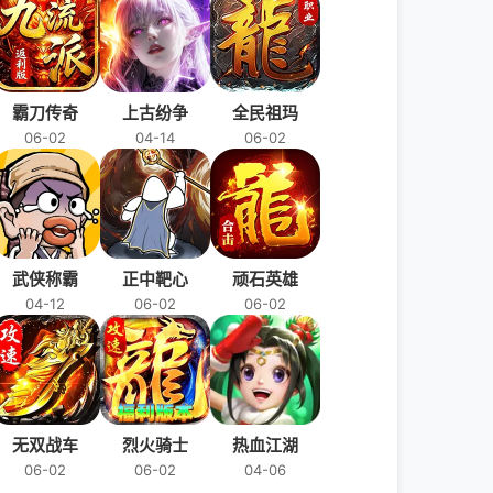
霸刀传奇
上古纷争
全民祖玛
06-02
04-14
06-02
武侠称霸
正中靶心
顽石英雄
04-12
06-02
06-02
无双战车
烈火骑士
热血江湖
06-02
06-02
04-06