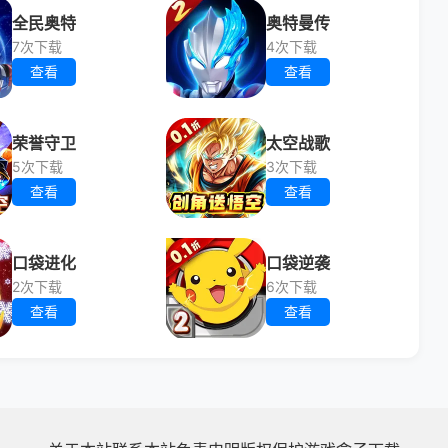
全民奥特
奥特曼传
7次下载
4次下载
查看
查看
荣誉守卫
太空战歌
5次下载
3次下载
查看
查看
口袋进化
口袋逆袭
2次下载
6次下载
查看
查看