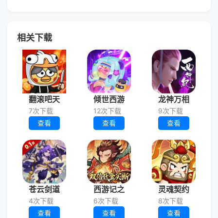
相关下载
翻滚吧天
倾世西游
龙神万相
7次下载
12次下载
9次下载
查看
查看
查看
苍云剑道
西游记之
灵魂契约
4次下载
6次下载
8次下载
查看
查看
查看