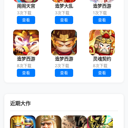
闹闹天宫
造梦大乱
造梦西游
3次下载
3次下载
1次下载
查看
查看
查看
造梦西游
造梦西游
灵魂契约
8次下载
2次下载
8次下载
查看
查看
查看
近期大作