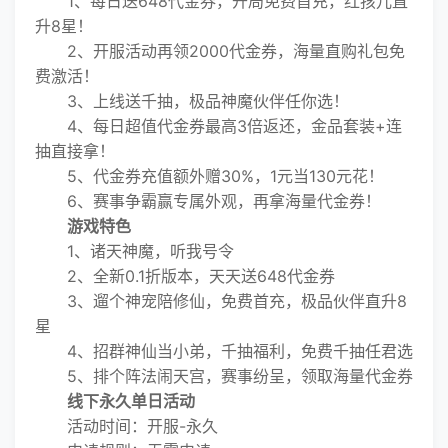
1、每日送648代金券，开局免费首充，红孩儿直
升8星！
2、开服活动再领2000代金券，海量直购礼包免
费激活！
3、上线送千抽，极品神魔伙伴任你选！
4、每日超值代金券最高3倍返还，金品套装+连
抽直接拿！
5、代金券充值额外赠30%，1元当130元花！
6、赛事争霸赢专属外观，再拿海量代金券！
游戏特色
1、诸天神魔，听我号令
2、全新0.1折版本，天天送648代金券
3、遛个神宠陪修仙，免费首充，极品伙伴直升8
星
4、招群神仙当小弟，千抽福利，免费千抽任君选
5、排个阵法闹天宫，赛事纷呈，领取海量代金券
线下永久单日活动
活动时间：开服-永久