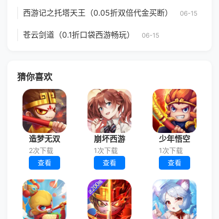
西游记之托塔天王（0.05折双倍代金买断）
06-15
苍云剑道（0.1折口袋西游畅玩）
06-15
猜你喜欢
造梦无双
崩坏西游
少年悟空
2次下载
1次下载
1次下载
查看
查看
查看