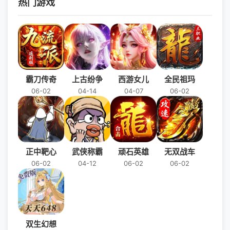
热门游戏
霸刀传奇
上古纷争
西游女儿
全民祖玛
06-02
04-14
04-07
06-02
正中靶心
武侠称霸
顽石英雄
无双战车
06-02
04-12
06-02
06-02
双生幻想