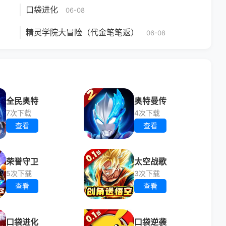
口袋进化
06-08
精灵学院大冒险（代金笔笔返）
06-08
全民奥特
奥特曼传
7次下载
4次下载
查看
查看
荣誉守卫
太空战歌
5次下载
3次下载
查看
查看
口袋进化
口袋逆袭