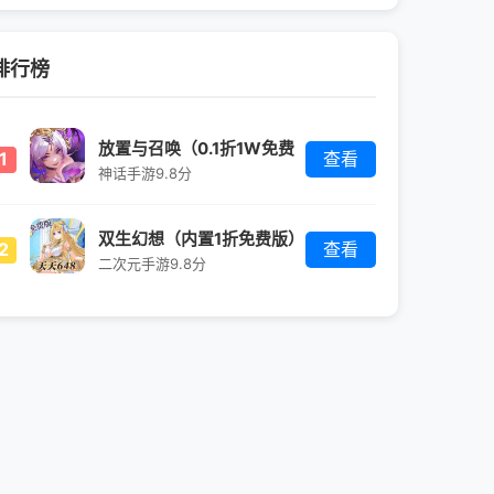
排行榜
放置与召唤（0.1折1W免费
1
查看
版）
神话手游
9.8分
双生幻想（内置1折免费版）
2
查看
二次元手游
9.8分