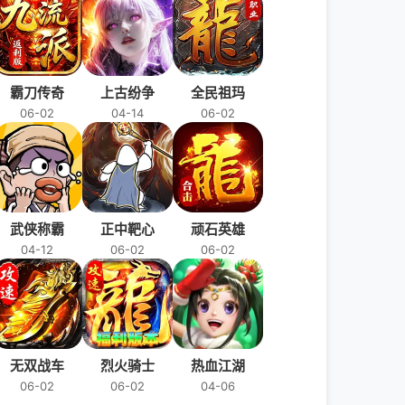
霸刀传奇
上古纷争
全民祖玛
06-02
04-14
06-02
武侠称霸
正中靶心
顽石英雄
04-12
06-02
06-02
无双战车
烈火骑士
热血江湖
06-02
06-02
04-06