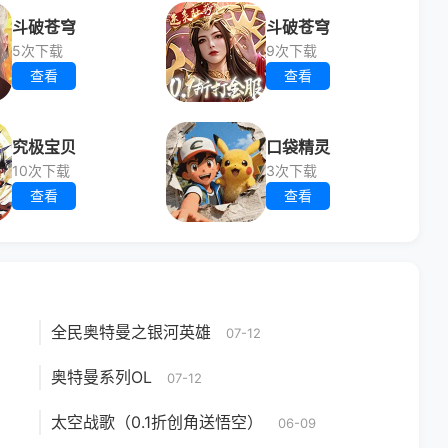
斗破苍穹
斗破苍穹
5次下载
9次下载
查看
查看
究极宝贝
口袋精灵
10次下载
3次下载
查看
查看
全民奥特曼之银河英雄
07-12
奥特曼系列OL
07-12
太空战歌（0.1折创角送悟空）
06-09