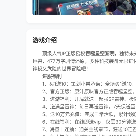
游戏介绍
顶级人气IP正版授权
吞噬星空黎明
，独特未
巨兽，477万字剧情还原，多种科技装备无限
神秘又危险的世界冒险吧！
进服福利
1、买1送10：策划小弟承诺：全场买1送10
2、官方正版：原汁原味官方正版吞噬星空，
3、进游福利：开局就送：超强SP雷神、极
4、送满星雷神：每日再送雷神，7天保送至
5、送10万元充值：完成日常活跃，累计领取
6、在线福利：在线即送vip，仅需30分钟送V
7、海量十连抽：通关主线章节，狂送10连