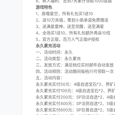
8、新人福利：签到7天累计领取1000连抽
游戏特色
1、吞噬星空，所有礼包买1送10
2、送10万充值，策划小弟承诺免费赠送
3、送满星雷神，送至觉醒，送至满星
4、全场买1送10，所有礼包额外再返10倍
5、官方正版，百万人气正版IP授权
永久累充活动
一、活动时间：永久
二、活动类型：永久累充
三、发放方式：满足档位实时邮件自动发放
四、活动规则：活动期间每档只可领取一次（
五、活动内容：
永久累充实付50元：4级自选宝石*2、界矿石*
永久累充实付100元：4级自选宝石*2、界矿石
永久累充实付200元：SP功法自选*2、4级自
永久累充实付400元：SP法则自选*2、5级自选
永久累充实付600元：SP巨兽自选*2、5级自选