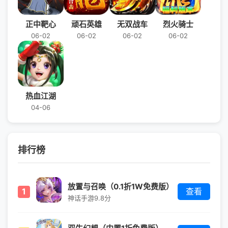
正中靶心
顽石英雄
无双战车
烈火骑士
06-02
06-02
06-02
06-02
热血江湖
04-06
排行榜
放置与召唤（0.1折1W免费版）
1
查看
神话手游
9.8分