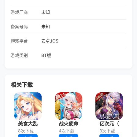
游戏厂商
未知
备案号码
未知
游戏平台
安卓,IOS
游戏类别
BT版
相关下载
美食大乱
战火使命
亿次元（
8次下载
4次下载
3次下载