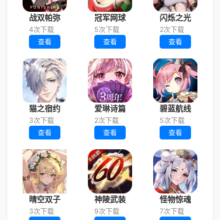
战双帕弥
冠军网球
闪烁之光
4次下载
5次下载
2次下载
查看
查看
查看
猫之宿约
爱琳诗篇
碧蓝航线
3次下载
2次下载
5次下载
查看
查看
查看
晴空双子
神陵武装
怪物惊魂
3次下载
9次下载
7次下载