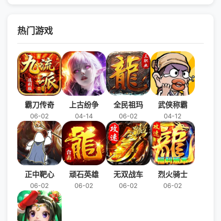
热门游戏
霸刀传奇
上古纷争
全民祖玛
武侠称霸
06-02
04-14
06-02
04-12
正中靶心
顽石英雄
无双战车
烈火骑士
06-02
06-02
06-02
06-02