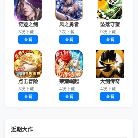
奇迹之剑
风之勇者
坠落守望
3次下载
7次下载
9次下载
查看
查看
查看
点击冒险
荣耀崛起
大剑传奇
3次下载
4次下载
4次下载
查看
查看
查看
近期大作