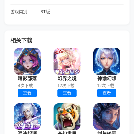
游戏类别
BT版
相关下载
暗影部落
幻界之境
神谕幻想
4次下载
12次下载
12次下载
查看
查看
查看
混沌起源
奇幻世界
剑与轮回