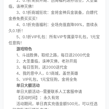
2、0.1折免费开局：创角福利送孙悟空，大圣重
临，诛神灭佛！
3、0.1折商城狂欢：金将金神兵金装备，白嫖代
金券免费买买买！
4、0.1折充值福利：全场充值直降99%，首续永
久0.1折！
5、0.1折VIP礼包：所有VIP专属豪华礼包，1元宝
任意购！
游戏特色
1、斗战胜佛，取经之路，每日送2000代金
2、大圣重临，诛神灭佛，老孙开局
3、每日签到，送2000送代金
4、我的意中人，0.1商城，盖世英雄
5、VIP礼包，1元宝狂购，金将全免
单日大额活动
单日大额活动--需要联系人工客服申请
【活动时间】：永久有效
活动期间，单日真实充值金额500元，可以任选