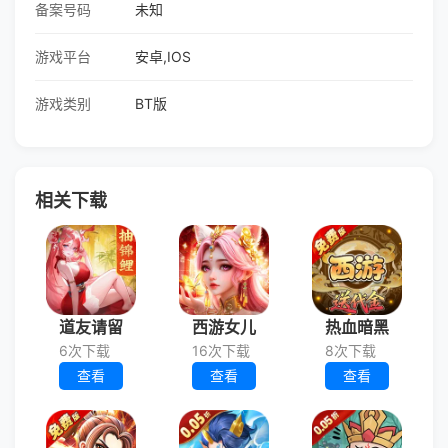
备案号码
未知
游戏平台
安卓,IOS
游戏类别
BT版
相关下载
道友请留
西游女儿
热血暗黑
6次下载
16次下载
8次下载
查看
查看
查看