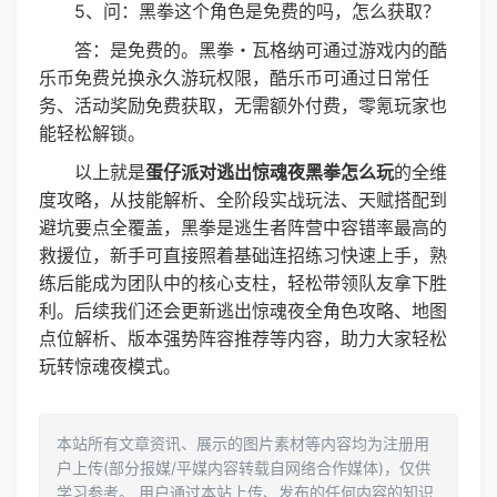
5、问：黑拳这个角色是免费的吗，怎么获取？
答：是免费的。黑拳・瓦格纳可通过游戏内的酷
乐币免费兑换永久游玩权限，酷乐币可通过日常任
务、活动奖励免费获取，无需额外付费，零氪玩家也
能轻松解锁。
以上就是
蛋仔派对逃出惊魂夜黑拳怎么玩
的全维
度攻略，从技能解析、全阶段实战玩法、天赋搭配到
避坑要点全覆盖，黑拳是逃生者阵营中容错率最高的
救援位，新手可直接照着基础连招练习快速上手，熟
练后能成为团队中的核心支柱，轻松带领队友拿下胜
利。后续我们还会更新逃出惊魂夜全角色攻略、地图
点位解析、版本强势阵容推荐等内容，助力大家轻松
玩转惊魂夜模式。
本站所有文章资讯、展示的图片素材等内容均为注册用
户上传(部分报媒/平媒内容转载自网络合作媒体)，仅供
学习参考。 用户通过本站上传、发布的任何内容的知识