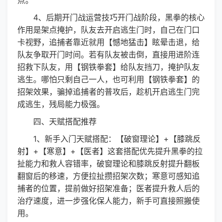
4、后期开门战运营技巧开门战阶段，黑拳的核心
作用是架点掩护，队友去开启逃生门时，自己在门口
卡视野，追捕者靠近就用【憾地猛击】眩晕击退，给
队友争取开门时间。若有队友被击倒，直接用进阶连
招救下队友，用【钢铁拳套】给队友挡刀，掩护队友
逃生。哪怕只剩自己一人，也可利用【钢铁拳套】的
招架效果，骗掉追捕者的普攻后，趁机开启逃生门完
成逃生，残局能力极强。
四、天赋搭配推荐
1、新手入门天赋搭配：【破窗理论】+【膝跳反
射】+【寒意】+【医者】这套搭配优先提升黑拳的拉
扯能力和救人容错率，破窗理论和膝跳反射提升翻板
翻窗后的移速，方便拉扯攒招架次数；寒意可感知追
捕者的位置，提前做好招架准备；医者提升救人后的
治疗速度，进一步强化保人能力，新手可直接照搬使
用。