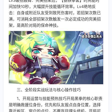
Lv3破招鼓舞：完美招架后，【钢铁拳套】的充能时
间加快10秒，大幅提升技能循环效率。Lv4绝地反
击：自身或附近队友受到致死伤害时，若招架次数已
满，可消耗全部招架次数触发一次必定成功的完美招
架，是高阶对局的保命神技。
三、全阶段实战玩法与核心操作技巧
1、开局运营与技能预热技巧开局黑拳的核心职责
是明确救援位身份，优先和队友报点自身位置，选择
靠近板区、窗户的点位，不要盲目埋头修机。开局可