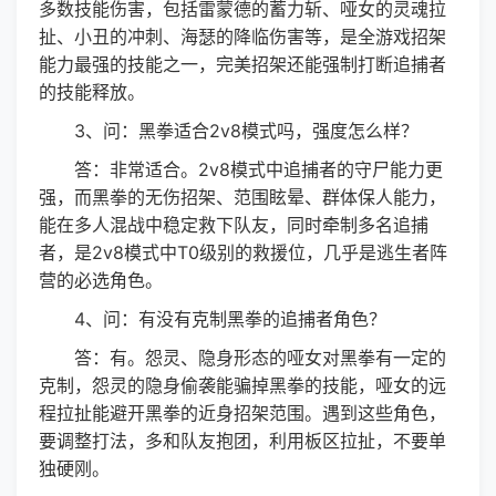
多数技能伤害，包括雷蒙德的蓄力斩、哑女的灵魂拉
扯、小丑的冲刺、海瑟的降临伤害等，是全游戏招架
能力最强的技能之一，完美招架还能强制打断追捕者
的技能释放。
3、问：黑拳适合2v8模式吗，强度怎么样？
答：非常适合。2v8模式中追捕者的守尸能力更
强，而黑拳的无伤招架、范围眩晕、群体保人能力，
能在多人混战中稳定救下队友，同时牵制多名追捕
者，是2v8模式中T0级别的救援位，几乎是逃生者阵
营的必选角色。
4、问：有没有克制黑拳的追捕者角色？
答：有。怨灵、隐身形态的哑女对黑拳有一定的
克制，怨灵的隐身偷袭能骗掉黑拳的技能，哑女的远
程拉扯能避开黑拳的近身招架范围。遇到这些角色，
要调整打法，多和队友抱团，利用板区拉扯，不要单
独硬刚。