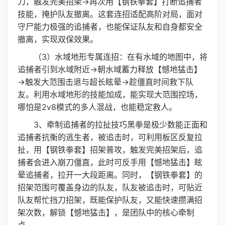
刀，触发完美招架→再次用【钢铁拳套】打断追捕者
技能，掩护队友撤离。这套连招适配高阶对局，面对
守尸能力极强的追捕者，也能保证队友和自身都安全
撤离，实现双保效果。
（3）水域地形专属连招：在有水域的地图中，将
追捕者引到水域附近→朝水域蓄力释放【憾地猛击】
→触发大范围击退与超长眩晕→趁僵直时间救下队
友。利用水域地形的技能加成，能实现大范围控场，
哪怕是2v8模式的多人混战，也能稳定救人。
3、牵制追捕者的拉扯技巧黑拳是极少数能正面和
追捕者抗衡的逃生者，被追击时，可利用板区反复拉
扯，用【钢铁拳套】招架普攻，触发完美招架后，追
捕者会进入崩刀僵直，此时可反手用【憾地猛击】眩
晕追捕者，拉开一大段距离。同时，【钢铁拳套】的
招架范围可覆盖身边的队友，队友被追击时，可贴近
队友帮忙挡刀招架，既能保护队友，又能快速攒满招
架次数，解锁【憾地猛击】，是团队中的核心牵制
点。