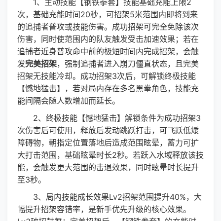
1、主动技能【钢铁拳套】技能基础充能上限2
次，基础充能时间20秒，可招架5米范围内即将到来
的追捕者普攻或技能伤害。成功招架可完全免除该次
伤害，同时使范围内的队友触发受击加速效果；若在
追捕者近身普攻命中前的极短时间内完成招架，会触
发
完美招架
，强制追捕者进入崩刀僵直状态，且完美
招架无技能冷却。成功招架3次后，可解锁终极技能
【憾地猛击】，若对局内存在多名黑拳角色，技能充
能间隔会随人数增加而延长。
2、终极技能【憾地猛击】解锁条件为成功招架3
次伤害后可使用，释放后发动跳跃打击，可飞跃低矮
障碍物，朝指定位置落地后造成范围眩晕，蓄力可扩
大打击范围，基础眩晕时长2秒。若跃入水域释放该技
能，会触发更大范围的击退效果，同时眩晕时长提升
至3秒。
3、局内技能成长效果Lv2招架范围提升40%，大
幅提升招架容错率，是新手优先升级的核心效果。