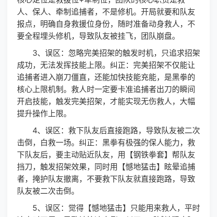
人、保人、牵制追捕者，不是修机。开局就要和队友
报点，明确自身救援位身份，随时准备动身救人，不
要全程埋头修机，导致队友被挂飞，团队崩盘。
3、误区：忽略完美招架的触发时机，只追求招架
成功，无法发挥技能上限。纠正：完美招架不仅能让
追捕者进入崩刀僵直，还能加快技能充能，是黑拳的
核心上限机制。救人时一定要卡准追捕者出刀的瞬间
开启技能，触发完美招架，才能实现无伤救人，大幅
提升操作上限。
4、误区：救下队友后直接跑路，导致队友被二次
击倒，白救一场。纠正：黑拳有极强的保人能力，救
下队友后，要主动贴近队友，用【钢铁拳套】帮队友
挡刀，触发招架效果，同时用【憾地猛击】眩晕追捕
者，掩护队友撤离，不要救下队友就直接跑路，导致
队友被二次击倒。
5、误区：觉得【憾地猛击】只能用来救人，平时