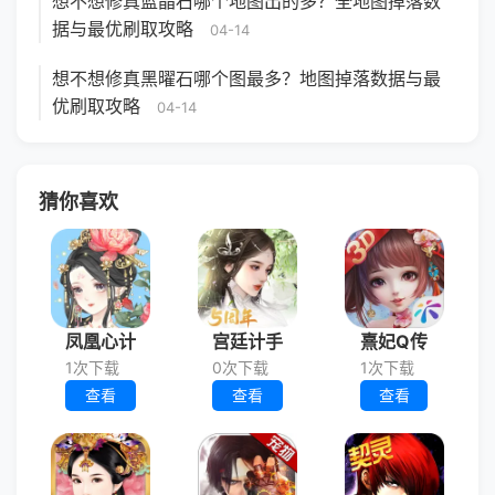
想不想修真蓝晶石哪个地图出的多？全地图掉落数
据与最优刷取攻略
04-14
想不想修真黑曜石哪个图最多？地图掉落数据与最
优刷取攻略
04-14
猜你喜欢
凤凰心计
宫廷计手
熹妃Q传
1次下载
0次下载
1次下载
查看
查看
查看