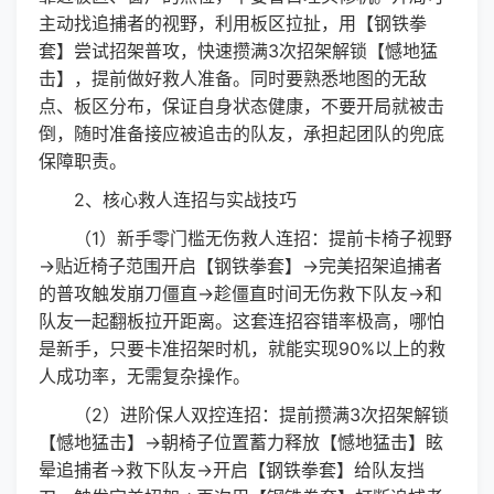
主动找追捕者的视野，利用板区拉扯，用【钢铁拳
套】尝试招架普攻，快速攒满3次招架解锁【憾地猛
击】，提前做好救人准备。同时要熟悉地图的无敌
点、板区分布，保证自身状态健康，不要开局就被击
倒，随时准备接应被追击的队友，承担起团队的兜底
保障职责。
2、核心救人连招与实战技巧
（1）新手零门槛无伤救人连招：提前卡椅子视野
→贴近椅子范围开启【钢铁拳套】→完美招架追捕者
的普攻触发崩刀僵直→趁僵直时间无伤救下队友→和
队友一起翻板拉开距离。这套连招容错率极高，哪怕
是新手，只要卡准招架时机，就能实现90%以上的救
人成功率，无需复杂操作。
（2）进阶保人双控连招：提前攒满3次招架解锁
【憾地猛击】→朝椅子位置蓄力释放【憾地猛击】眩
晕追捕者→救下队友→开启【钢铁拳套】给队友挡