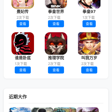
熹妃传
拳皇世界
拳皇97
2次下载
2次下载
1次下载
查看
查看
查看
谁是卧底
推理学院
叫我万岁
1次下载
2次下载
2次下载
查看
查看
查看
近期大作