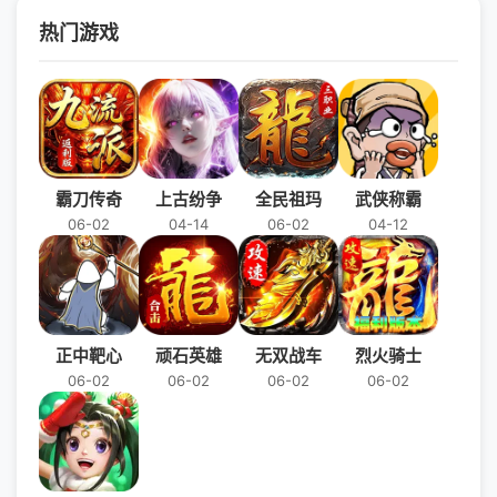
热门游戏
霸刀传奇
上古纷争
全民祖玛
武侠称霸
06-02
04-14
06-02
04-12
正中靶心
顽石英雄
无双战车
烈火骑士
06-02
06-02
06-02
06-02