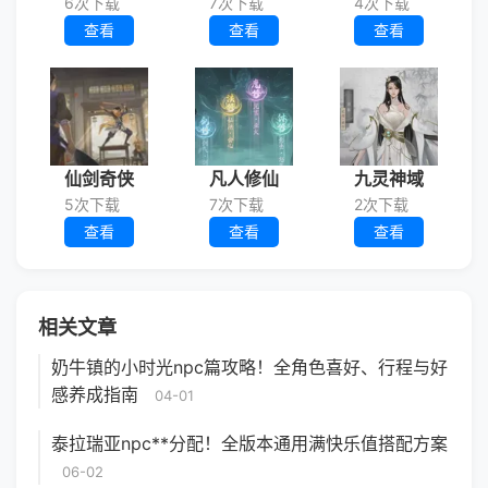
6次下载
7次下载
4次下载
查看
查看
查看
仙剑奇侠
凡人修仙
九灵神域
5次下载
7次下载
2次下载
查看
查看
查看
相关文章
奶牛镇的小时光npc篇攻略！全角色喜好、行程与好
感养成指南
04-01
泰拉瑞亚npc**分配！全版本通用满快乐值搭配方案
06-02