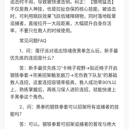
追击时不用，导致被快速击倒。纠正：【憾地猛击】
不仅是救人神技，也是拉扯自保的核心技能，被追击
时，可利用跳跃效果飞跃低矮障碍物，同时落地眩晕
追捕者，直接拉开一大段距离，大幅提升自身存活
率，不要只在救人的时候使用。
常见问题FAQ
1、问：蛋仔派对逃出惊魂夜黑拳怎么玩，新手最
优先练的连招是什么？
答：新手最优先练习“卡椅子视野→贴近椅子开启
钢铁拳套→完美招架触发崩刀→无伤救下队友”的基础
救人连招，这套连招容错率极高，救人成功率90%以
上，熟练掌握后，再练习保人进阶连招，就能快速上
手黑拳这个角色。
2、问：黑拳的钢铁拳套可以招架所有追捕者的技
能吗？
答：可以。钢铁拳套可招架追捕者的普攻与绝大