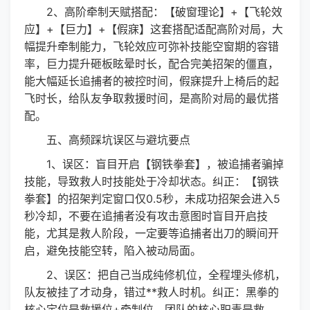
2、高阶牵制天赋搭配：【破窗理论】+【飞轮效
应】+【巨力】+【假寐】这套搭配适配高阶对局，大
幅提升牵制能力，飞轮效应可弥补技能空窗期的容错
率，巨力提升砸板眩晕时长，配合完美招架的僵直，
能大幅延长追捕者的被控时间，假寐提升上椅后的起
飞时长，给队友争取救援时间，是高阶对局的最优搭
配。
五、高频踩坑误区与避坑要点
1、误区：盲目开启【钢铁拳套】，被追捕者骗掉
技能，导致救人时技能处于冷却状态。纠正：【钢铁
拳套】的招架判定窗口仅0.5秒，未成功招架会进入5
秒冷却，不要在追捕者没有攻击意图时盲目开启技
能，尤其是救人阶段，一定要等追捕者出刀的瞬间开
启，避免技能空转，陷入被动局面。
2、误区：把自己当成纯修机位，全程埋头修机，
队友被挂了才动身，错过**救人时机。纠正：黑拳的
核心定位是救援位+牵制位，团队的核心职责是救