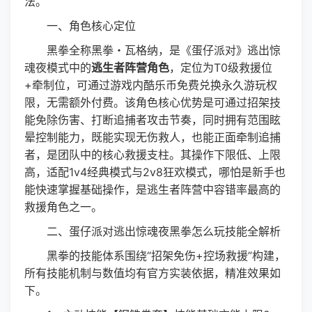
法。
一、角色核心定位
黑拳全称黑拳・瓦格纳，是《蛋仔派对》逃出惊
魂夜模式中的
逃生者阵营角色
，定位为T0级救援位
+牵制位，可通过游戏内酷乐币免费兑换永久游玩权
限，无需额外付费。该角色核心优势是可通过招架技
能免除伤害、打断追捕者攻击节奏，同时拥有范围眩
晕控制能力，既能实现无伤救人，也能正面牵制追捕
者，是团队中的核心救援支柱。其操作下限低、上限
高，适配1v4经典模式与2v8狂欢模式，哪怕是新手也
能快速掌握基础操作，是逃生者阵营中容错率最高的
救援角色之一。
二、蛋仔派对逃出惊魂夜黑拳怎么玩技能全解析
黑拳的技能体系围绕“招架免伤+控场救援”构建，
所有技能机制与数值均有官方实装依据，精准效果如
下。