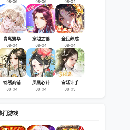
08-06
08-06
08-04
青鸾繁华
穿越之锦
全民养成
08-04
08-04
08-04
锦绣商铺
凤凰心计
宫廷计手
08-04
08-04
08-03
热门游戏