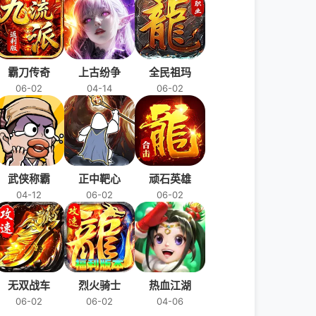
霸刀传奇
上古纷争
全民祖玛
06-02
04-14
06-02
武侠称霸
正中靶心
顽石英雄
04-12
06-02
06-02
无双战车
烈火骑士
热血江湖
06-02
06-02
04-06