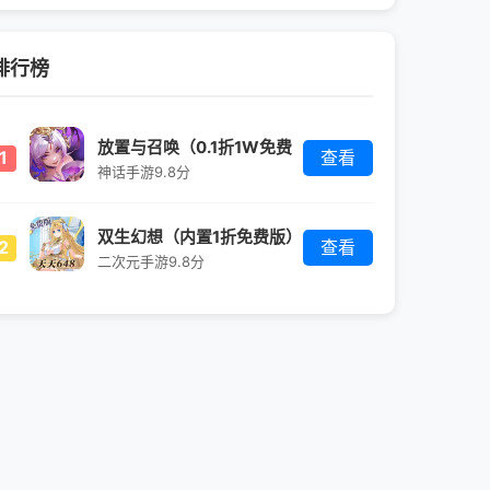
排行榜
放置与召唤（0.1折1W免费
1
查看
版）
神话手游
9.8分
双生幻想（内置1折免费版）
2
查看
二次元手游
9.8分