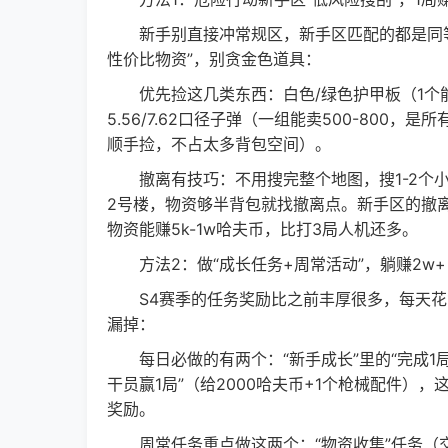
新手别直接冲常规区，新手区匹配的都是同等
性价比物资”，别贪金色道具：
优先捡这几类东西：白色/绿色护甲板（1个能卖
5.56/7.62口径子弹（一组能卖500-800
顺手捡，不占太多背包空间）。
撤离有技巧：不用搜完整个地图，搜1-2个小区
2号楼，物资够半背包就找撤离点。新手区的撤离
物资能赚5k-1w哈夫币，比打3局人机还多。
方法2：做“成长任务+周常活动”，躺赚2w+
S4赛季的任务奖励比之前丰厚很多，每天花1
漏掉：
每日必做的有两个：“新手成长”里的“完成1局危
干员赢1局”（给2000哈夫币+1个枪械配件
奖励。
周常任务重点做这两个：“物资收集”任务（交1