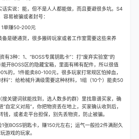
话实说：能，但不是人人都能做，而且要避很多坑。S4
，容易被骗或者封号：
单赚50-200元
装备是硬通货，很多搬砖玩家或者工作室需要这些来养
种：1、“BOSS专属钥匙卡”：打“废弃实验室”的
匙卡能开BOSS区的隐藏宝箱，里面有稀有配件，所以很值
0%的，1件能卖80-100元，很多玩家打常规区怕掉血，
料”：给枪械升满级需要这种材料，1组（10个）能卖50
（搜关键词就能找到，选人数多的群）里找靠谱买家，确
进“自定义对局”，你把物资丢在地上，买家确认收到后，
转钱，或者走平台担保，别先丢物资，防止被骗。
张BOSS钥匙卡，赚150元左右；运气一般捡2件满耐久
时玩游戏的玩家。