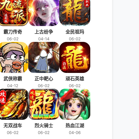
霸刀传奇
上古纷争
全民祖玛
06-02
04-14
06-02
武侠称霸
正中靶心
顽石英雄
04-12
06-02
06-02
无双战车
烈火骑士
热血江湖
06-02
06-02
04-06