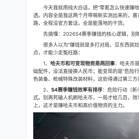
今天我就用纯大白话，把“零氪怎么快速赚哈夫币
透。内容全是我这两个月带萌新实测出来的，普
路，全程没官方套话，全是能落地的干货。
先搞懂：2026S4赛季赚钱的核心逻辑，别
很多人以为“赚钱就是多打对局、见东西就捡”
点，才能少走冤枉路：
1、
哈夫币和可变现物资是两回事
：哈夫币
础配件，没法直接换人民币；能变现的是“危险
色装备、枪械特殊改装材料，这些得通过第三方
2、
S4赛季赚钱效率有排序
：危险行动（新
式。别再死磕人机刷哈夫币，一局才给几百，效率
上，这才是赚哈夫币和高价值物资的主力。