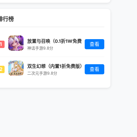
排行榜
放置与召唤（0.1折1W免费
1
查看
版）
神话手游
9.8分
双生幻想（内置1折免费版）
2
查看
二次元手游
9.8分