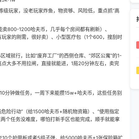
级玩家，没老玩家炸鱼，物资够、风险低，重点抓“高
800-1200哈夫币，几乎每个房间都有刷新）、
，是所有玩家的刚需，很好卖）、小型医疗包（1个600，搜刮时
域就行，比如“废弃工厂”的西侧仓库、“郊区公寓”的1-
点大多不用拉闸，直接就能进，1局20分钟左右，卖完
0分钟做任务，一周下来能攒15w+哈夫币，这些任务别
险行动”（给1500哈夫币+随机物资箱）、“使用指定
），这两个任务没难度，哪怕打新手区也能完成，顺手就能拿
0个护甲板或者5组子弹，给5000哈夫币+1张保险箱扩