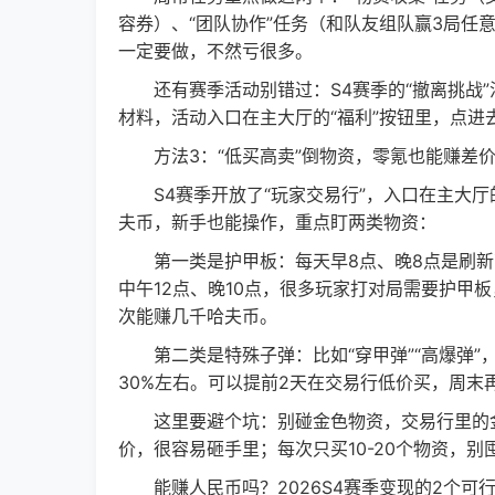
容券）、“团队协作”任务（和队友组队赢3局任意
一定要做，不然亏很多。
还有赛季活动别错过：S4赛季的“撤离挑战”活
材料，活动入口在主大厅的“福利”按钮里，点进
方法3：“低买高卖”倒物资，零氪也能赚差
S4赛季开放了“玩家交易行”，入口在主大厅
夫币，新手也能操作，重点盯两类物资：
第一类是护甲板：每天早8点、晚8点是刷新高
中午12点、晚10点，很多玩家打对局需要护甲板
次能赚几千哈夫币。
第二类是特殊子弹：比如“穿甲弹”“高爆弹”，
30%左右。可以提前2天在交易行低价买，周末
这里要避个坑：别碰金色物资，交易行里的金
价，很容易砸手里；每次只买10-20个物资，
能赚人民币吗？2026S4赛季变现的2个可