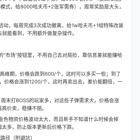
模式，给8000哈夫币+2张军需券），周常奖励是大头，
动，每周完成3次成功撤离，给1w哈夫币+1组特殊改装
去就能看到，不用额外做复杂操作。
价
的“市场”按钮里，不用自己去对局捡，靠信息差就能赚哈
峰期，价格会跌到600/个，这时可以多买一些；到了
，价格会涨到1200/个，这时再卖出去，差价能翻倍，一
周末打BOSS的玩家多，对这些子弹需求大，价格会涨
再高价卖，稳赚不赔。
色物资价格波动太大，而且新手不知道什么时候会掉
别囤太多，防止版本更新后价格下跌。
行路径（附避坑）