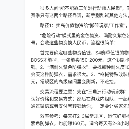
很多人问“能不能靠三角洲行动赚人民币”，实
赛季只有这两个路径靠谱，新手别乱试其他方法
路径1：卖高价值物资给“搬砖玩家/工作室”，1
“危险行动”模式里的金色物资、满耐久紫色
号，会收这些物资换人民币，流程很简单：
首先要确定哪些物资值钱，S4赛季值钱的物资有3
BOSS才能掉，一张能卖150-200元，这个钥
钱。2、“满耐久紫色防弹衣”：要找那种耐久度10
会买这种防弹衣，需求很大。3、“枪械特殊改装材
元，常规区的高级房间里会刷新，不难捡。
交易流程要注意：先在“三角洲行动玩家群”
认好价格和交易方式；然后在游戏内组队，一起
通过微信或者支付宝转钱给你；一定要让买家先
效率参考：每天打2-3局常规区，运气好能捡1
紫色防弹衣，也能赚160元，适合每天有2-3小