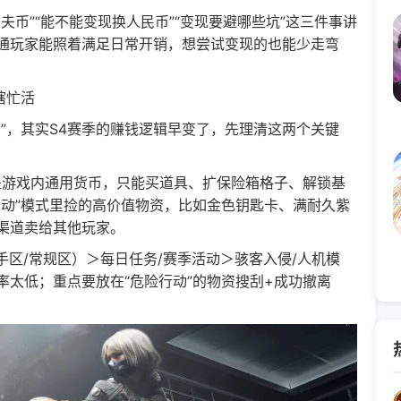
”“能不能变现换人民币”“变现要避哪些坑”这三件事讲
通玩家能照着满足日常开销，想尝试变现的也能少走弯
瞎忙活
，其实S4赛季的赚钱逻辑早变了，先理清这两个关键
是游戏内通用货币，只能买道具、扩保险箱格子、解锁基
行动”模式里捡的高价值物资，比如金色钥匙卡、满耐久紫
渠道卖给其他玩家。
手区/常规区）＞每日任务/赛季活动＞骇客入侵/人机模
太低；重点要放在“危险行动”的物资搜刮+成功撤离