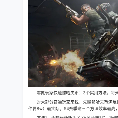
零氪玩家快速赚哈夫币：3个实用方法，每天
对大部分普通玩家来说，先赚够哈夫币满足日常
件要8w）最实际。S4赛季这三个方法效率最高
方法1：危险行动新手区“低风险搜刮”，1局赚5