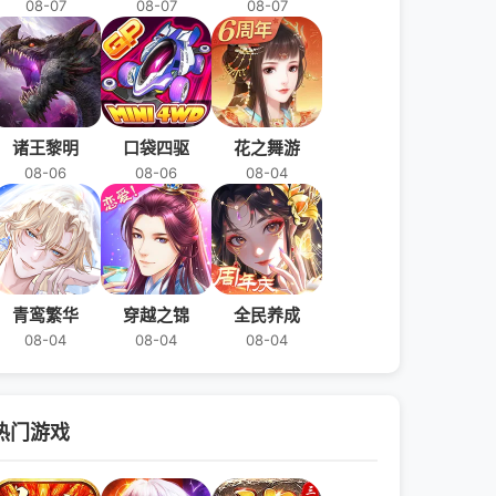
08-07
08-07
08-07
诸王黎明
口袋四驱
花之舞游
08-06
08-06
08-04
青鸾繁华
穿越之锦
全民养成
08-04
08-04
08-04
热门游戏