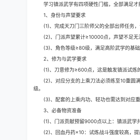
学习镇派武学有四项硬性门槛，全部满足才能
1、身份与声望要求
(1)、完成天刀门三阶师父的全部出师任务，
(2)、门派声望累计≥10000点，声望不足
(3)、角色等级≥80级，满足高阶武学的基
2、修为与武学要求
(1)、刀意修为≥600点，这是触发镇派试
(2)、对应分支的上乘刀法必须练至10重圆
级。
(3)、配套的上乘内功、轻功也需达到对应重
3、必备物资准备
(1)、门派贡献预留9000点以上：镇派武学共
(2)、回血丹药×10：试炼战斗强度较高，