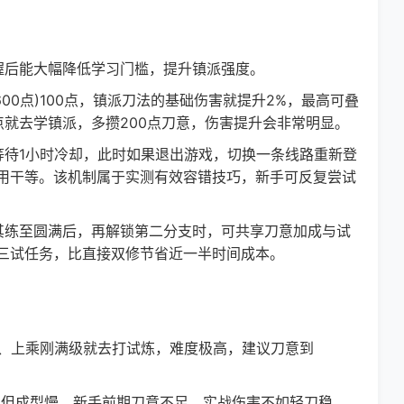
后能大幅降低学习门槛，提升镇派强度。
0点)100点，镇派刀法的基础伤害就提升2%，最高可叠
00点就去学镇派，多攒200点刀意，伤害提升会非常明显。
待1小时冷却，此时如果退出游戏，切换一条线路重新登
用干等。该机制属于实测有效容错技巧，新手可反复尝试
练至圆满后，再解锁第二分支时，可共享刀意加成与试
三试任务，比直接双修节省近一半时间成本。
0、上乘刚满级就去打试炼，难度极高，建议刀意到
但成型慢，新手前期刀意不足，实战伤害不如轻刀稳