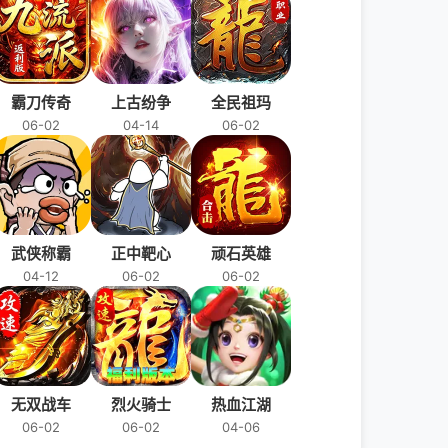
霸刀传奇
上古纷争
全民祖玛
06-02
04-14
06-02
武侠称霸
正中靶心
顽石英雄
04-12
06-02
06-02
无双战车
烈火骑士
热血江湖
06-02
06-02
04-06