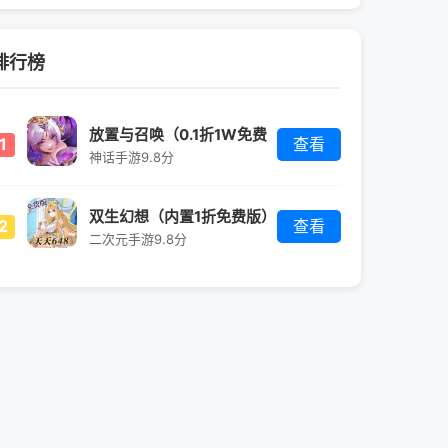
排行榜
放置与召唤（0.1折1W免费
1
查看
版）
神话手游
9.8分
双生幻想（内置1折免费版）
2
查看
二次元手游
9.8分