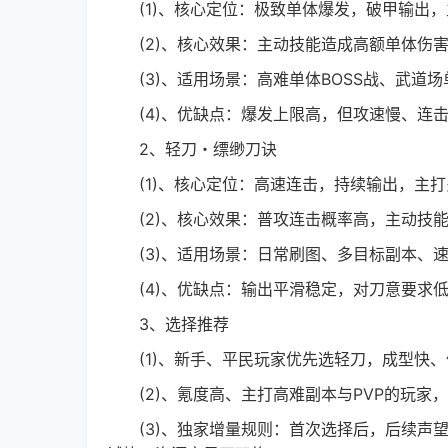
(1)、核心定位：极致单体爆发，破甲输出，
(2)、核心效果：主动技能造成高额单体伤害
(3)、适用场景：高难单体BOSS战、武道场
(4)、优缺点：爆发上限高，但攻速慢、连击
2、轻刀・缥缈刀诀
(1)、核心定位：高速连击，持续输出，主打
(2)、核心效果：普攻连击概率高，主动技能打
(3)、适用场景：日常刷图、多目标副本、速
(4)、优缺点：输出平滑稳定，对刀意要求低
3、选择推荐
(1)、新手、平民玩家优先选轻刀，成型快、
(2)、氪度高、主打高难副本与PVP的玩家
(3)、独家增量规则：首次选择后，后续声望达到