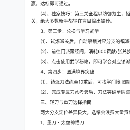
赢，达标即可通过。
(4)、独家技巧：第三关全程以防御为主，搭
关，绝大多数新手都输在盲目输出被秒。
3、第三步：兑换与学习武学
(1)、试炼通关后，自动解锁对应分支的镇派
(2)、前往门派藏经阁，消耗600贡献/张兑
(3)、点击使用武学秘籍，即可学会对应镇派
4、第四步：圆满境界突破
(1)、镇派刀法练至10重后，可找掌门接取
(2)、完成专属刀意考验后，刀法突破至圆满
三、轻刀与重刀选择指南
两大分支定位差异极大，选错会浪费大量贡献
1、重刀・太虚神悟刀