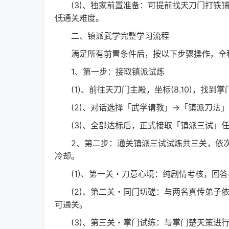
(3)、独家前置准备：可提前找天刀门打铁铺N
低通关难度。
二、镇派武学完整学习流程
满足所有前置条件后，按以下步骤操作，全程
1、第一步：接取镇派试炼
(1)、前往天刀门主殿，坐标(8.10)，找到
(2)、对话选择「武学请教」→「镇派刀法」
(3)、全部达标后，正式接取「镇派三试」任
2、第二步：通关镇派三试试炼共三关，依次
冷却。
(1)、第一关・刀意心境：纯剧情考核，回答
(2)、第二关・同门切磋：与两名真传弟子依
可通关。
(3)、第三关・掌门试练：与掌门楚天策进行切