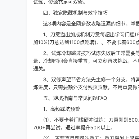
试炼，资源充足可双修。
四、独家隐藏机制与效率技巧
这3项内容是全网多数攻略遗漏的细节，掌握
1、刀意溢出加成机制刀意每超出学习门槛(60
加10%(刀意达到1100点吃满)、。不要卡着6
2、试炼冷却跳过技巧试炼失败后正常需要等
录，冷却时间会直接重置，可立刻再次挑战，不
通关。
3、双修声望节省方法先主修一个分支，将其
炼进度，只需要额外支付残页贡献，不用重复做
五、避坑指南与常见问题FAQ
1、高频踩坑预警
(1)、不要卡着门槛硬冲试炼：刀意刚到60
700+再尝试，通过率提升50%以上。
(2)、不要盲目跟风选重刀：重刀爆发上限高