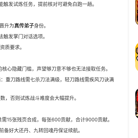
触发试炼任务，提前核对可避免白跑一趟。
晋升为
真传弟子
身份。
无法触发掌门对话选项。
础资质要求。
炼的核心隐藏门槛，声望够刀意不够也无法接取任务。
满：重刀路线需七杀刀法满级，轻刀路线需疾风刀诀满
数，否则试炼战斗难度会大幅提升。
需15张残页合成，每张600贡献，合计9000贡献。
提前备好大还丹、九转回魂丹保证续航。