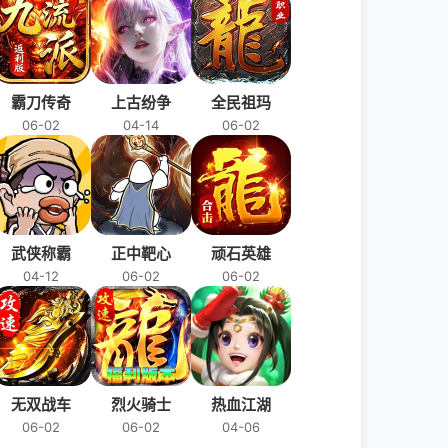
霸刀传奇
上古纷争
全民祖玛
06-02
04-14
06-02
武侠称霸
正中靶心
顽石英雄
04-12
06-02
06-02
无双战车
烈火骑士
热血江湖
06-02
06-02
04-06