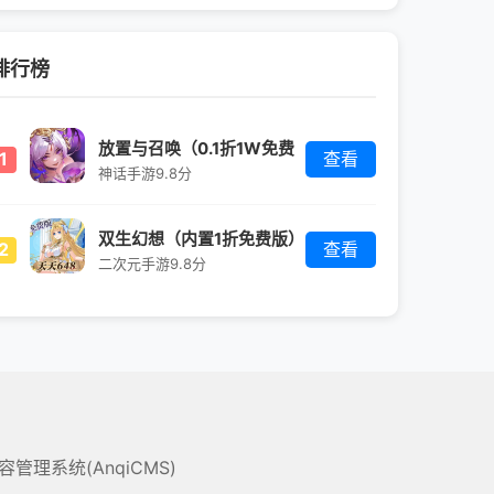
排行榜
放置与召唤（0.1折1W免费
1
查看
版）
神话手游
9.8分
双生幻想（内置1折免费版）
2
查看
二次元手游
9.8分
管理系统(AnqiCMS)