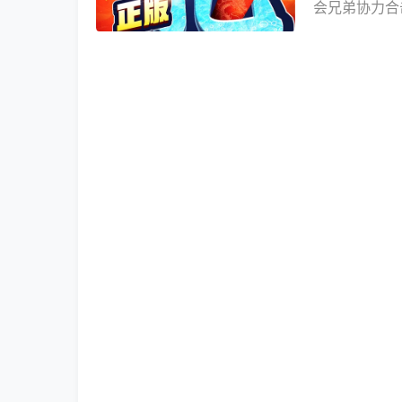
会兄弟协力合
超积极，主线
爽！