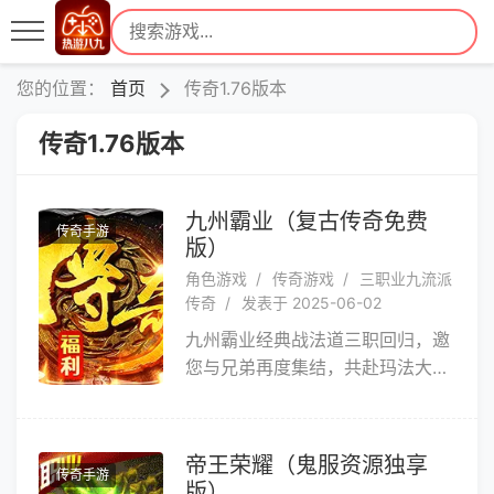
您的位置：
首页
传奇1.76版本
传奇1.76版本
九州霸业（复古传奇免费
传奇手游
版）
角色游戏
传奇游戏
三职业九流派
传奇
发表于 2025-06-02
九州霸业经典战法道三职回归，邀
您与兄弟再度集结，共赴玛法大陆
守护之旅！搭配流派分支与天赋玩
法，助力战力飙升，越战越强。更
有多元提升体系等待发掘，让成长
帝王荣耀（鬼服资源独享
传奇手游
之路充满挑战与乐趣。沙城激战、
版）