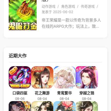
跨服活动开启，召集战友争夺荣耀
动作游戏
角色游戏
传奇游戏
王座，丰富奖励等你来拿。重燃青
发表于 2025-06-02
春热血，书写属于你们的传奇篇
帝王荣耀是一款以传奇为背景多人
章！
在线的ARPG大作；玩法上，致敬
经典1.76版三职业核心玩法；美术
上，大胆创新，以超变酷炫风格改
编经典复古画质、实现了精美的视
觉画质，绚丽的动作技能特效，呈
近期大作
现出息感官全面升级的虚拟现实交
互体验;体验上，以全新的神域地
图，神装满地爆、在线领取无敌连
击神技、战宠助战，刀刀麻痹等众
多新颖特色玩法，力求为广大玩家
带来经典激情的攻城体验。游戏中
口袋四驱
花之舞游
青鸾繁华
穿越之锦
新增的三职业专属连击技能让战战
08-06
08-04
08-04
08-04
斗有了更多的策略和趣味性。