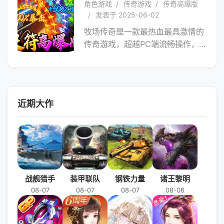
角色游戏
传奇游戏
传奇高爆版
动获得海量的游戏资源来提升自己
发表于 2025-06-02
的战力。游戏内自由PK，可以与其
牧场传奇是一款最热血最具激情的
他玩家进行组队打BOSS和对战竞
传奇游戏，超越PC端流畅操作，
技。巨好玩的角色扮演模式、专属
即时PK畅享自由，小怪亦能掉落神
炫酷时装幻武。畅爽PK，杀人爆
装。单职业经典再现，兄弟重聚热
装，多人同屏！ 兄弟百人，同仇
血，怪物更高的爆率，更快的节
敌忾！
奏，让你尽情享受不一样的传奇战
近期大作
斗，一路提升实力，成为传奇之
王，续写当年未竟的传奇神话，赶
紧来战！
战舰猎手
装甲联队
钢铁力量
诸王黎明
08-07
08-07
08-07
08-06