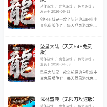
队听取数百位重度传奇玩家反馈，
动作游戏
角色游戏
传奇游戏
历经研发团队多年潜心打磨，完美
发表于 2026-06-22
复刻端游神话，延续经典传奇玩
剑指王城是一款全新经典单职业中
法。你期待的**体验统统实现，跨
变免费版传奇，每天登录游戏免费
服组队，攻城打怪，热血PK，称霸
领取648代币，永久内置3折福
全服。开局攻速属性拉满，全地图
利，开局免费赠送豪华首充，开局
无限制。
自动拾取、范围拾取、刀刀绿毒、
坠星大陆（天天648免费
传奇手游
刀刀切割，每天登录、在线、打
版）
BOSS均可领取海量红包。游戏玩
动作游戏
角色游戏
传奇游戏
法多样，养成神器神葫全屏秒杀全
发表于 2026-04-08
屏切割，我们保留对传奇的初心不
坠星大陆是一款全新经典单职业中
变，一切装备都可游戏产出，任何
变免费版传奇，每天登录游戏免费
货币都可游戏产出。只要你肯花时
领取648代币，永久内置3折福
间，就可以吊打一切！
利，开局免费赠送豪华首充，开局
自动拾取、范围拾取、刀刀绿毒、
武林盛典（无限刀攻速版）
传奇手游
刀刀切割，每天登录、在线、打
动作游戏
角色游戏
传奇游戏