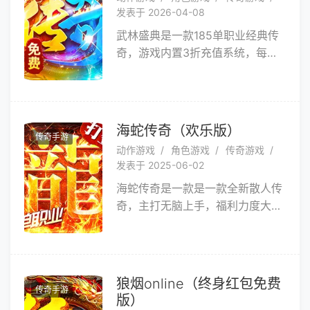
BOSS均可领取海量红包。游戏玩
发表于 2026-04-08
法多样，养成神器神葫全屏秒杀全
武林盛典是一款185单职业经典传
屏切割，我们保留对传奇的初心不
奇，游戏内置3折充值系统，每天
变，一切装备都可游戏产出，任何
登录游戏即可免费领取328代币，
货币都可游戏产出。只要你肯花时
游戏版本完美融入了冰雪，神器，
间，就可以吊打一切！
专属，迷失等玩法，满足你想要的
一切需求，装备全靠爆，货币全靠
海蛇传奇（欢乐版）
传奇手游
打。真正为散人玩家所打造，请上
动作游戏
角色游戏
传奇游戏
服耐心体验，保证您不虚此行！
发表于 2025-06-02
海蛇传奇是一款是一款全新散人传
奇，主打无脑上手，福利力度大，
不玩套路，登录就能领取超过万元
充值的奖励！游戏内更有免费
vip、百亿灵符获取；超快攻速，
砍怪手感拉满，小怪也能爆神装，
狼烟online（终身红包免费
传奇手游
还不来看看这款传奇，礼包也能用
版）
爆出来的充值卡购买，散人也能很