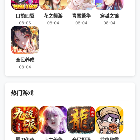
口袋四驱
花之舞游
青鸾繁华
穿越之锦
08-06
08-04
08-04
08-04
全民养成
08-04
热门游戏
霸刀传奇
上古纷争
全民祖玛
武侠称霸