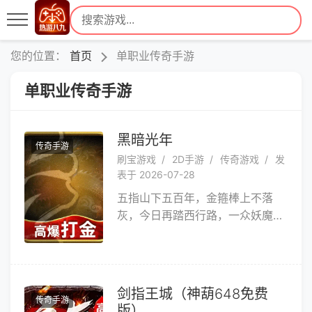
您的位置：
首页
单职业传奇手游
单职业传奇手游
黑暗光年
传奇手游
刷宝游戏
2D手游
传奇游戏
发
表于 2026-07-28
五指山下五百年，金箍棒上不落
灰，今日再踏西行路，一众妖魔棍
下鬼。 创新满攻速单职业西游狂
战传奇手游黑暗光年全网震撼首
发，跟大圣一起征战沙城！ 《黑
暗光年》是一款大型暗黑西游题材
剑指王城（神葫648免费
传奇手游
的多人在线角色扮演游戏。主创团
版）