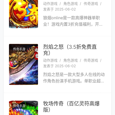
动作游戏
角色游戏
传奇游戏
好的玩下去。
发表于 2025-06-02
狼烟online是一款高爆神器单职
业！游戏内置3折充值福利，开局
送超级灵蛇成长神器，范围拾取、
刀刀绿毒、新人称号爆率+30%，
切割+8888、打野神剑、天天648
烈焰之怒（3.5折免费直
传奇手游
代币，每天在线领充值红包，各种
充）
红包和道具拿到手软，一怪一专
动作游戏
角色游戏
传奇游戏
属，每个怪都会爆出对应的专属装
发表于 2025-06-02
备，BOSS光柱爆满屏，新版神器
烈焰之怒是一款大型多人在线的动
等你来战！
作角色扮演手机游戏。单职业超变
攻速传奇类游戏，战斗打击感强。
所有极品装备均可掉落。玩家可以
通过提升等级和转数可以逐步通往
牧场传奇（百亿灵符高爆
传奇手游
第二大陆第三大陆去打BOSS，掉
版）
落更高级装备。也可以在游戏内活