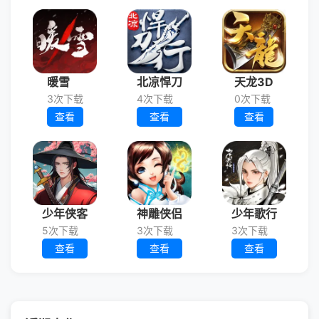
暖雪
北凉悍刀
天龙3D
3次下载
4次下载
0次下载
查看
查看
查看
少年侠客
神雕侠侣
少年歌行
5次下载
3次下载
3次下载
查看
查看
查看