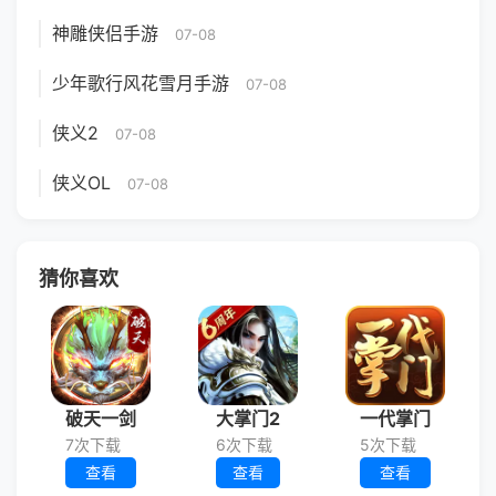
神雕侠侣手游
07-08
少年歌行风花雪月手游
07-08
侠义2
07-08
侠义OL
07-08
猜你喜欢
破天一剑
大掌门2
一代掌门
7次下载
6次下载
5次下载
查看
查看
查看