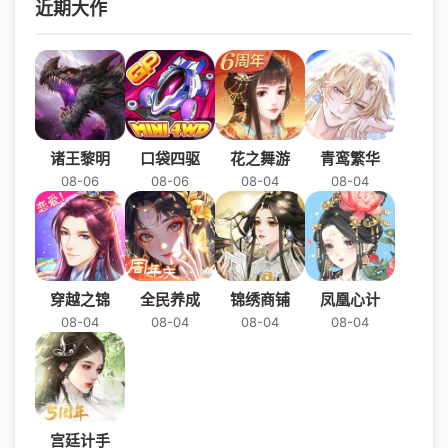
近期大作
诸王黎明
口袋四驱
花之舞游
青鸾繁华
08-06
08-06
08-04
08-04
穿越之锦
全民养成
锦绣商铺
凤凰心计
08-04
08-04
08-04
08-04
宫廷计手