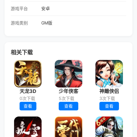
游戏平台
安卓
游戏类别
GM版
相关下载
天龙3D
少年侠客
神雕侠侣
0次下载
5次下载
3次下载
查看
查看
查看