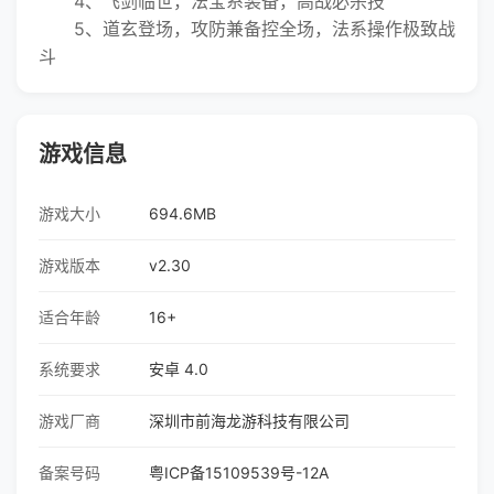
4、飞剑临世，法宝系装备，高战必杀技
5、道玄登场，攻防兼备控全场，法系操作极致战
斗
游戏信息
游戏大小
694.6MB
游戏版本
v2.30
适合年龄
16+
系统要求
安卓 4.0
游戏厂商
深圳市前海龙游科技有限公司
备案号码
粤ICP备15109539号-12A