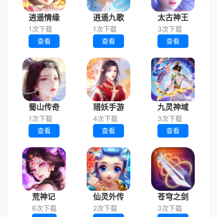
逍遥情缘
逍遥九歌
太古神王
1次下载
1次下载
3次下载
查看
查看
查看
蜀山传奇
猎妖手游
九灵神域
1次下载
4次下载
3次下载
查看
查看
查看
荒神记
仙灵外传
苍穹之剑
6次下载
2次下载
3次下载