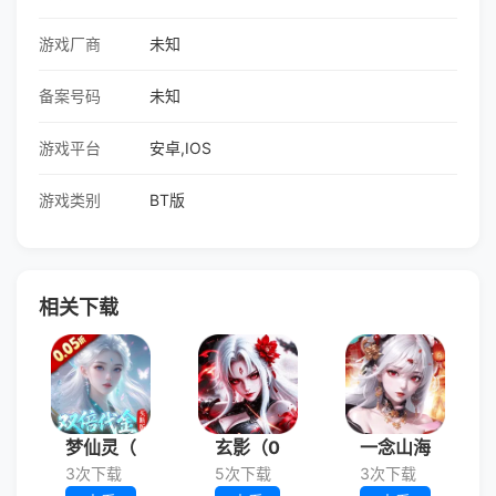
游戏厂商
未知
备案号码
未知
游戏平台
安卓,IOS
游戏类别
BT版
相关下载
梦仙灵（
玄影（0
一念山海
3次下载
5次下载
3次下载