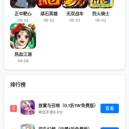
正中靶心
顽石英雄
无双战车
烈火骑士
06-02
06-02
06-02
06-02
热血江湖
04-06
排行榜
放置与召唤（0.1折1W免费版）
1
查看
神话手游
9.8分