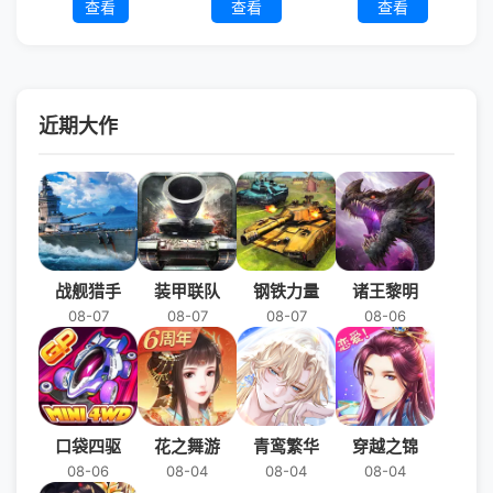
查看
查看
查看
近期大作
战舰猎手
装甲联队
钢铁力量
诸王黎明
08-07
08-07
08-07
08-06
口袋四驱
花之舞游
青鸾繁华
穿越之锦
08-06
08-04
08-04
08-04