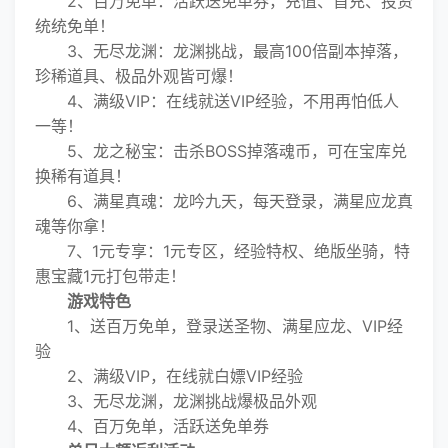
2、百万免单：活跃送免单券，充值、首充、投资
统统免单！
3、无尽龙渊：龙渊挑战，最高100倍副本掉落，
珍稀道具、极品外观皆可爆！
4、满级VIP：在线就送VIP经验，不用再怕低人
一等！
5、龙之秘宝：击杀BOSS掉落魂币，可在宝库兑
换稀有道具！
6、满星真魂：龙吟九天，每天登录，满星应龙真
魂等你拿！
7、1元专享：1元专区，经验特权、绝版坐骑，特
惠宝藏1元打包带走！
游戏特色
1、送百万免单，登录送圣物、满星应龙、VIP经
验
2、满级VIP，在线就白嫖VIP经验
3、无尽龙渊，龙渊挑战爆极品外观
4、百万免单，活跃送免单券