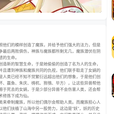
他们的模样创造了魔族，并给予他们强大的法力，但是
争最后两败俱伤，神族与魔族都所剩无几，魔族潜伏在阴
慧的生命。
造新的智慧生命，于是她偷偷的创造了名为人的生命，
并且遭到神族和魔族共同的仇视，他们联手取走了女娲的
是人类已经不知不觉繁衍远超出他们的想象，于是他们创
怀、蠃鱼、朱庆、梼杌、狍鴞、毕方），让这些异兽帮他
源于死去的女娲，于是少部分异兽不会伤害人类，还会帮
术修炼下成为仙。
来牵制魔族，所以他们偶尔会帮助人类。而魔族担心人
以他们扶植了山海中另一股势力，这边是“妖”，妖的历史