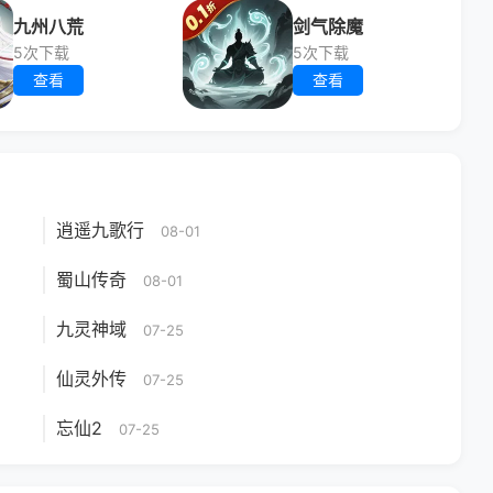
九州八荒
剑气除魔
5次下载
5次下载
查看
查看
逍遥九歌行
08-01
蜀山传奇
08-01
九灵神域
07-25
仙灵外传
07-25
忘仙2
07-25