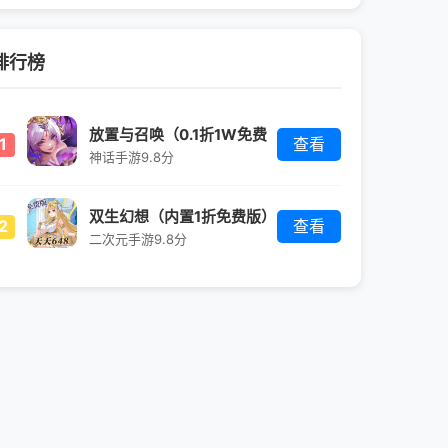
排行榜
放置与召唤（0.1折1W免费
1
查看
版）
神话手游
9.8分
双生幻想（内置1折免费版）
2
查看
二次元手游
9.8分