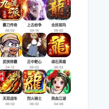
霸刀传奇
上古纷争
全民祖玛
06-02
04-14
06-02
武侠称霸
正中靶心
顽石英雄
04-12
06-02
06-02
无双战车
烈火骑士
热血江湖
06-02
06-02
04-06