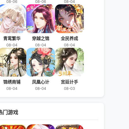
08-06
08-06
08-04
青鸾繁华
穿越之锦
全民养成
08-04
08-04
08-04
锦绣商铺
凤凰心计
宫廷计手
08-04
08-04
08-03
热门游戏