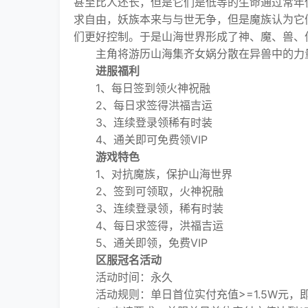
甚至比人还长，但是它们是低等的生命通过常年
求自由，妖族本来与与世无争，但是魔族认为它
们更好控制。于是山海世界形成了神、魔、兽、
主角将游历山海集齐女娲分散在异兽中的力量
进服福利
1、每日签到领火神祝融
2、每日求签得洪福吉运
3、连续登录领稀有时装
4、通关即可免费领VIP
游戏特色
1、对抗魔族，保护山海世界
2、签到可领取，火神祝融
3、连续登录领，稀有时装
4、每日求签得，洪福吉运
5、通关即领，免费VIP
区服冠名活动
活动时间：永久
活动规则：单日首位实付充值>=1.5W元，