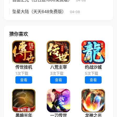
04-08
坠星大陆（天天648免费版）
04-08
猜你喜欢
传世挂机
八荒主宰
约战沙城
1次下载
3次下载
5次下载
查看
查看
查看
黑暗光年
一刀传世
龙神之光