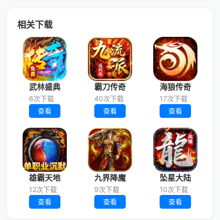
相关下载
武林盛典
霸刀传奇
海狼传奇
6次下载
40次下载
17次下载
查看
查看
查看
雄霸天地
九界降魔
坠星大陆
12次下载
9次下载
10次下载
查看
查看
查看