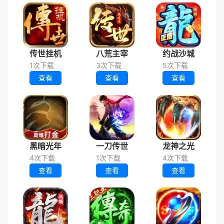
传世挂机
八荒主宰
约战沙城
1次下载
3次下载
5次下载
查看
查看
查看
黑暗光年
一刀传世
龙神之光
4次下载
1次下载
4次下载
查看
查看
查看