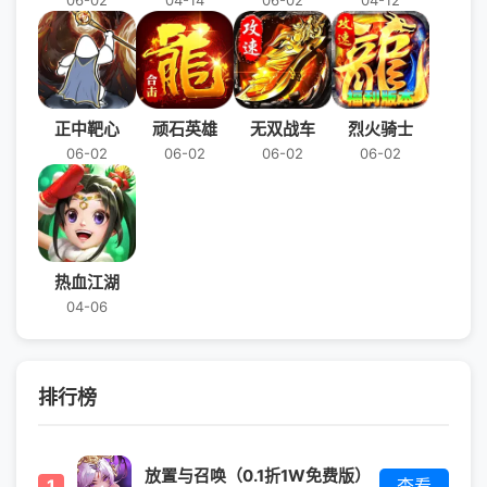
06-02
04-14
06-02
04-12
正中靶心
顽石英雄
无双战车
烈火骑士
06-02
06-02
06-02
06-02
热血江湖
04-06
排行榜
放置与召唤（0.1折1W免费版）
1
查看