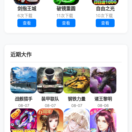
剑指王城
破镜重圆
自由之光
6次下载
11次下载
10次下载
查看
查看
查看
近期大作
战舰猎手
装甲联队
钢铁力量
诸王黎明
08-07
08-07
08-07
08-06