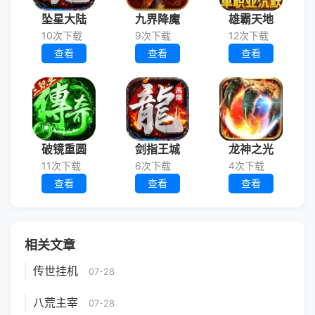
坠星大陆
九界降魔
雄霸天地
10次下载
9次下载
12次下载
查看
查看
查看
破镜重圆
剑指王城
龙神之光
11次下载
6次下载
4次下载
查看
查看
查看
相关文章
传世挂机
07-28
八荒主宰
07-28