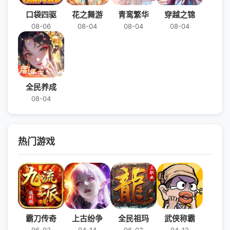
口袋四驱
花之舞游
青鸾繁华
穿越之锦
08-06
08-04
08-04
08-04
全民养成
08-04
热门游戏
霸刀传奇
上古纷争
全民祖玛
武侠称霸