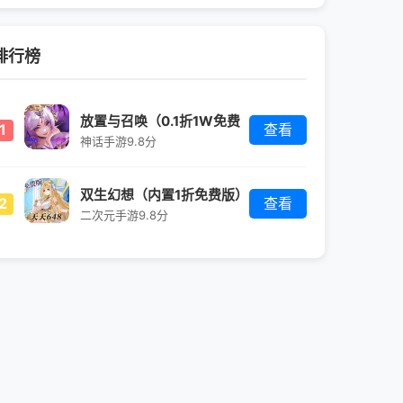
排行榜
放置与召唤（0.1折1W免费
1
查看
版）
神话手游
9.8分
双生幻想（内置1折免费版）
2
查看
二次元手游
9.8分