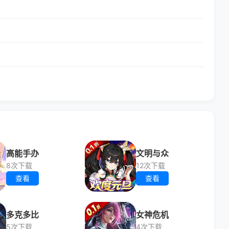
高能手办
文明与众
8次下载
12次下载
查看
查看
多克多比
女神危机
5次下载
4次下载