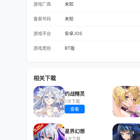
游戏厂商
未知
备案号码
未知
游戏平台
安卓,IOS
游戏类别
BT版
相关下载
约战精灵
1次下载
查看
星界幻想
4次下载