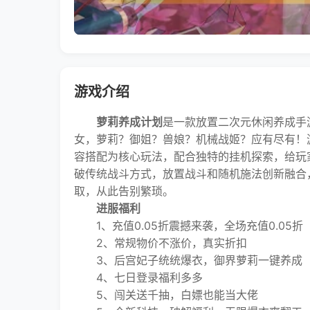
游戏介绍
萝莉养成计划
是一款放置二次元休闲养成手
女，萝莉？御姐？兽娘？机械战姬？应有尽有！
容搭配为核心玩法，配合独特的挂机探索，给玩
破传统战斗方式，放置战斗和随机施法创新融合
取，从此告别繁琐。
进服福利
1、充值0.05折震撼来袭，全场充值0.05折
2、常规物价不涨价，真实折扣
3、后宫妃子统统爆衣，御界萝莉一键养成
4、七日登录福利多多
5、闯关送千抽，白嫖也能当大佬