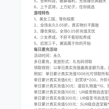
5、全新科技，破解福利，无限爆衣爽翻天
6、上千武将，上万妃子，任你挑选
游戏特色
1、美女三国，等你探索
2、全场永久0.05折，真实物价不膨胀
3、爆衣爽玩，全场0.05折充值无忧
4、少女养成，不肝不氪轻松养成
5、后宫三千，邂逅属于你的开始
每日累充活动
活动时间：永久
多日累充，发放形式：礼包码领取
领取规则：以单日真实充值最高金额为准，高
例如：单日累计真实充值1006元可领取所有
单日累计真实充值6元：封赏状*200、升阶卷轴
单日累计真实充值30元：道侣礼物盒*10、觉醒丹
单日累计真实充值100元：UR级宠物自选宝箱*
单日累计真实充值300元：UR级圣书自选宝箱*
单日累计真实充值500元：SUR级自选宝箱*1、