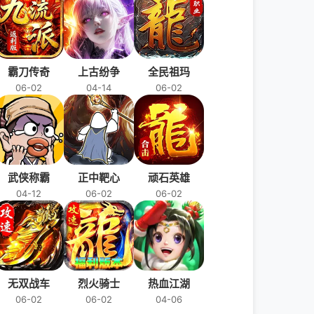
霸刀传奇
上古纷争
全民祖玛
06-02
04-14
06-02
武侠称霸
正中靶心
顽石英雄
04-12
06-02
06-02
无双战车
烈火骑士
热血江湖
06-02
06-02
04-06