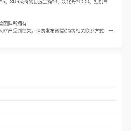
、SUR级奇物自选宝箱*3、羽化丹*1000、挂机令
营团队所拥有
财产受到损失。请勿发布微信QQ等相关联系方式，一