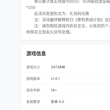
单日累计真实充值1000元：SUR级自选宝箱*5
*200
此活动发放形式为：礼包码兑换
注：活动最终解释权归《萝莉养成计划》运
注：请勿相信游戏内折扣言论，以免您的个人
经核实立刻永久封号处理。
游戏信息
游戏大小
347.8MB
游戏版本
v1.0.1
适合年龄
16+
系统要求
安卓 4.0