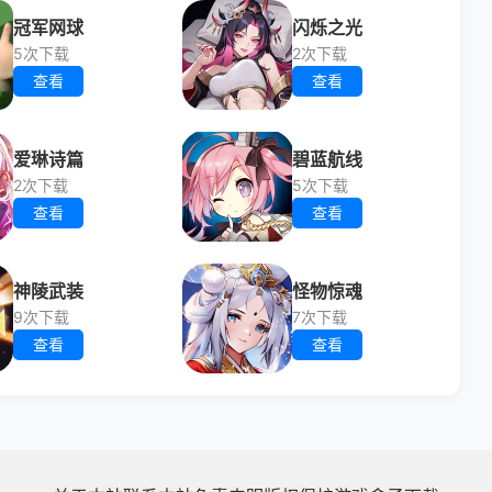
冠军网球
闪烁之光
5次下载
2次下载
查看
查看
爱琳诗篇
碧蓝航线
2次下载
5次下载
查看
查看
神陵武装
怪物惊魂
9次下载
7次下载
查看
查看