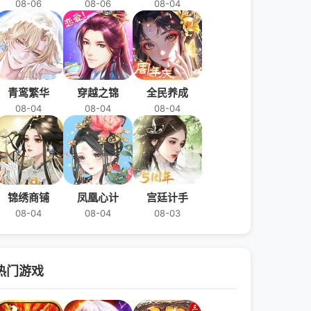
08-06
08-06
08-04
青鸾繁华
穿越之锦
全民养成
08-04
08-04
08-04
锦绣商铺
凤凰心计
宫廷计手
08-04
08-04
08-03
热门游戏