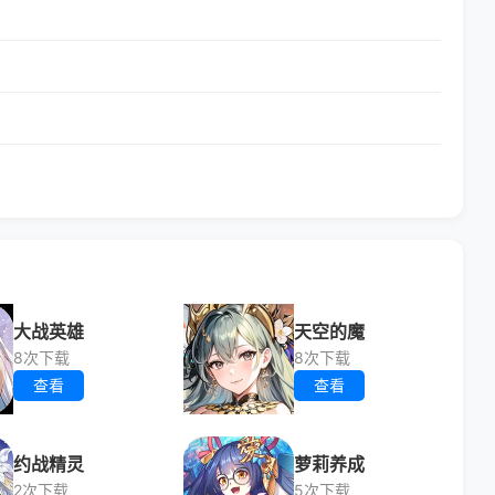
大战英雄
天空的魔
8次下载
8次下载
查看
查看
约战精灵
萝莉养成
2次下载
5次下载