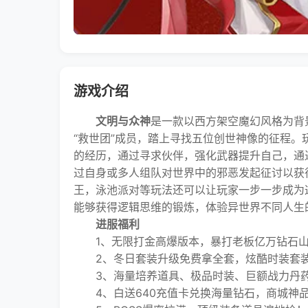
游戏介绍
文明与众神
是一款以西方架空魔幻风格为背
“救世团”成员，踏上寻找五位创世神像的征程
的经历，通过寻求伙伴，强化武器提升自己，通
过自身或多人组队对世界中的邪恶发起征讨以获
王，泳池派对等玩法还可以让玩家一步一步成为
能够获得逻辑思维的锻炼，体验异世界不同人生
进服福利
1、无限打金高爆版本，暴打老板亿万钻石山
2、冬日套装升级免费拿全套，炫酷时装套装
3、海量培养道具、极品时装、巨额战力丹药
4、白送640充值卡兑换海量钻石，商城神