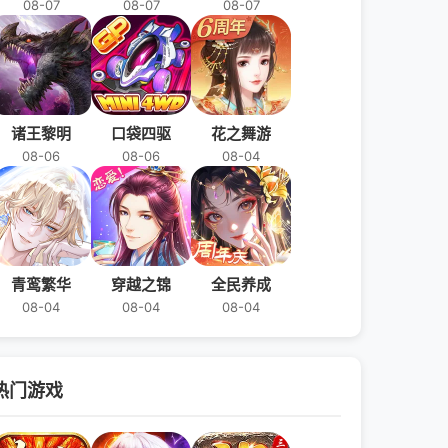
08-07
08-07
08-07
诸王黎明
口袋四驱
花之舞游
08-06
08-06
08-04
青鸾繁华
穿越之锦
全民养成
08-04
08-04
08-04
热门游戏