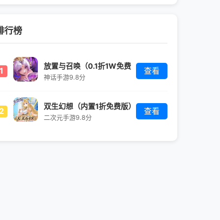
排行榜
放置与召唤（0.1折1W免费
1
查看
版）
神话手游
9.8分
双生幻想（内置1折免费版）
2
查看
二次元手游
9.8分