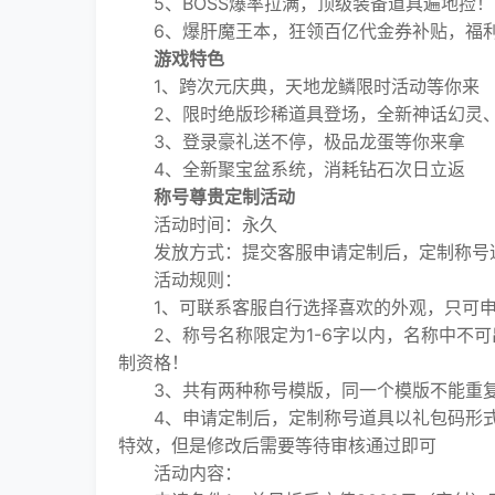
5、BOSS爆率拉满，顶级装备道具遍地捡！
6、爆肝魔王本，狂领百亿代金券补贴，福
游戏特色
1、跨次元庆典，天地龙鳞限时活动等你来
2、限时绝版珍稀道具登场，全新神话幻灵
3、登录豪礼送不停，极品龙蛋等你来拿
4、全新聚宝盆系统，消耗钻石次日立返
称号尊贵定制活动
活动时间：永久
发放方式：提交客服申请定制后，定制称号
活动规则：
1、可联系客服自行选择喜欢的外观，只可申
2、称号名称限定为1-6字以内，名称中不可
制资格！
3、共有两种称号模版，同一个模版不能重复
4、申请定制后，定制称号道具以礼包码形式
特效，但是修改后需要等待审核通过即可
活动内容：