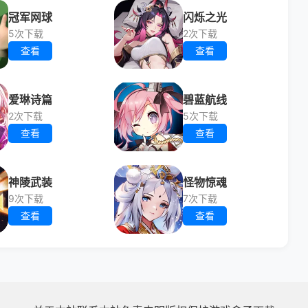
冠军网球
闪烁之光
5次下载
2次下载
查看
查看
爱琳诗篇
碧蓝航线
2次下载
5次下载
查看
查看
神陵武装
怪物惊魂
9次下载
7次下载
查看
查看