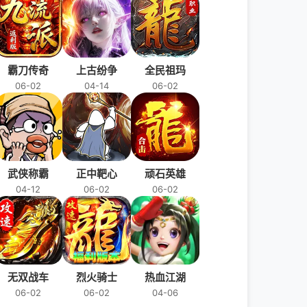
霸刀传奇
上古纷争
全民祖玛
06-02
04-14
06-02
武侠称霸
正中靶心
顽石英雄
04-12
06-02
06-02
无双战车
烈火骑士
热血江湖
06-02
06-02
04-06