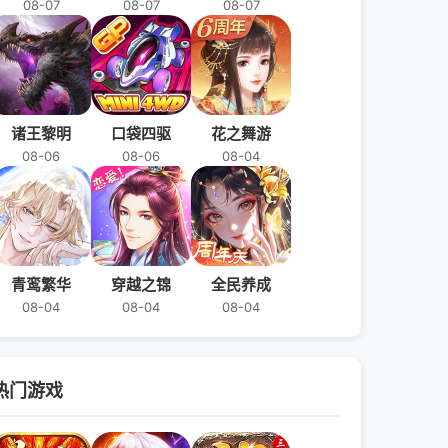
08-07
08-07
08-07
诸王黎明
口袋四驱
花之舞游
08-06
08-06
08-04
青鸾繁华
穿越之锦
全民养成
08-04
08-04
08-04
热门游戏