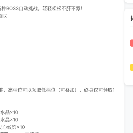
BOSS自动挑战，轻轻松松不肝不氪！
领取！
，高档位可以领取低档位（可叠加），终身仅可领取1
水晶×10
水晶×10
心纹饰×10