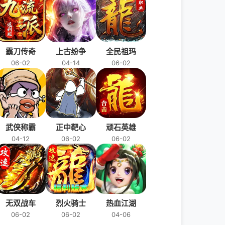
霸刀传奇
上古纷争
全民祖玛
06-02
04-14
06-02
武侠称霸
正中靶心
顽石英雄
04-12
06-02
06-02
无双战车
烈火骑士
热血江湖
06-02
06-02
04-06