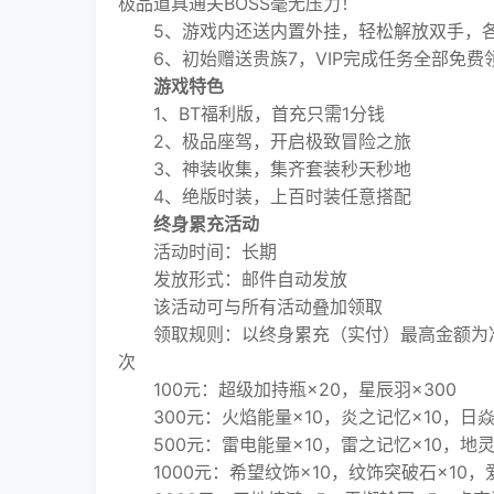
极品道具通关BOSS毫无压力！
5、游戏内还送内置外挂，轻松解放双手，各种
6、初始赠送贵族7，VIP完成任务全部免费
游戏特色
1、BT福利版，首充只需1分钱
2、极品座驾，开启极致冒险之旅
3、神装收集，集齐套装秒天秒地
4、绝版时装，上百时装任意搭配
终身累充活动
活动时间：长期
发放形式：邮件自动发放
该活动可与所有活动叠加领取
领取规则：以终身累充（实付）最高金额为准
次
100元：超级加持瓶×20，星辰羽×300
300元：火焰能量×10，炎之记忆×10，日焱
500元：雷电能量×10，雷之记忆×10，地灵
1000元：希望纹饰×10，纹饰突破石×10，爱