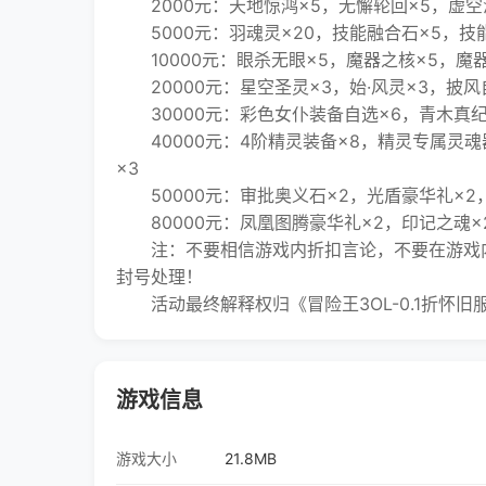
2000元：天地惊鸿×5，无懈轮回×5，虚空湮
5000元：羽魂灵×20，技能融合石×5，技能
10000元：眼杀无眼×5，魔器之核×5，魔器祝
20000元：星空圣灵×3，始·风灵×3，披风自
30000元：彩色女仆装备自选×6，青木真纪×
40000元：4阶精灵装备×8，精灵专属灵魂
×3
50000元：审批奥义石×2，光盾豪华礼×2，
80000元：凤凰图腾豪华礼×2，印记之魂×2
注：不要相信游戏内折扣言论，不要在游戏内
封号处理！
活动最终解释权归《冒险王3OL-0.1折怀旧
游戏信息
游戏大小
21.8MB