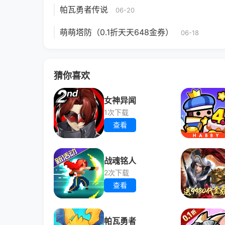
帕瓦勇者传说
06-20
萌萌塔防（0.1折天天648金券）
06-18
猜你喜欢
女神异闻
1次下载
查看
战魂铭人
2次下载
查看
帕瓦勇者