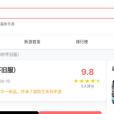
最新手游
新游首发
排行榜
.1折怀旧服）
怀旧服）
9.8
6-10
5人评分
的又一新品，传承了冒险王系列手游