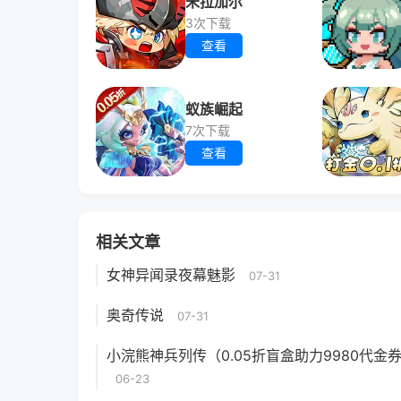
米拉加尔
3次下载
查看
蚁族崛起
7次下载
查看
相关文章
女神异闻录夜幕魅影
07-31
奥奇传说
07-31
小浣熊神兵列传（0.05折盲盒助力9980代金
06-23