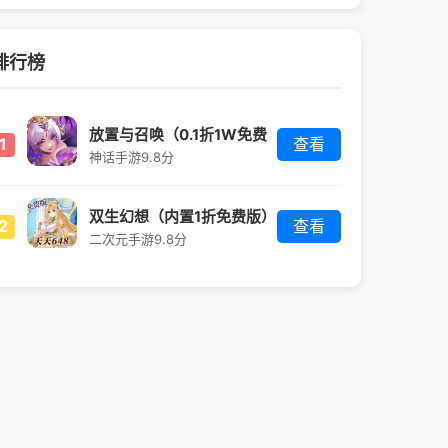
排行榜
放置与召唤（0.1折1W免费
1
查看
版）
神话手游
9.8分
双生幻想（内置1折免费版）
2
查看
二次元手游
9.8分