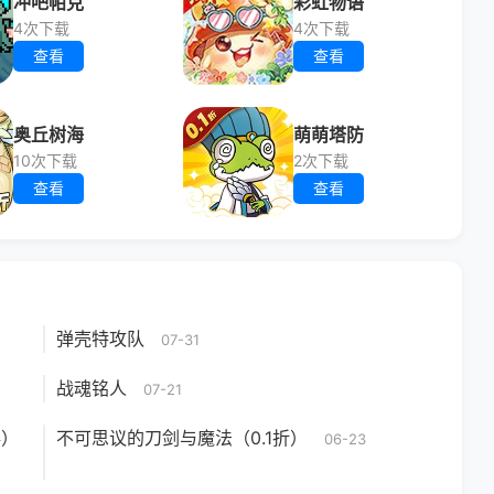
冲吧帕克
彩虹物语
4次下载
4次下载
查看
查看
奥丘树海
萌萌塔防
10次下载
2次下载
查看
查看
弹壳特攻队
07-31
战魂铭人
07-21
券）
不可思议的刀剑与魔法（0.1折）
06-23