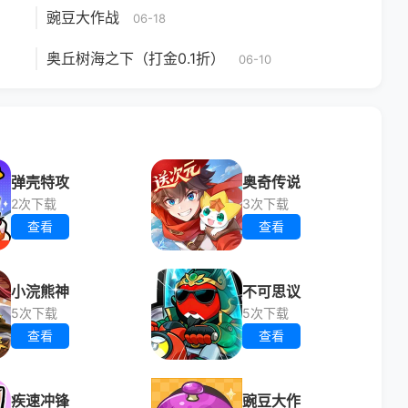
豌豆大作战
06-18
奥丘树海之下（打金0.1折）
06-10
弹壳特攻
奥奇传说
2次下载
3次下载
查看
查看
小浣熊神
不可思议
5次下载
5次下载
查看
查看
疾速冲锋
豌豆大作