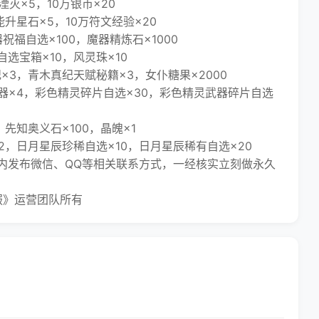
灭×5，10万银币×20
升星石×5，10万符文经验×20
福自选×100，魔器精炼石×1000
选宝箱×10，风灵珠×10
3，青木真纪天赋秘籍×3，女仆糖果×2000
器×4，彩色精灵碎片自选×30，彩色精灵武器碎片自选
先知奥义石×100，晶魄×1
，日月星辰珍稀自选×10，日月星辰稀有自选×20
发布微信、QQ等相关联系方式，一经核实立刻做永久
服》运营团队所有