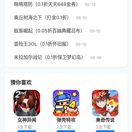
萌萌塔防（0.1折天天648金券）
06-18
奥丘树海之下（打金0.1折）
06-10
蚁族崛起（0.05折百抽典藏吕布）
06-10
冒险王3OL（0.1折怀旧服）
06-10
米拉加尔战记（0.1折保卫梦幻岛）
06-09
猜你喜欢
女神异闻
弹壳特攻
奥奇传说
1次下载
2次下载
3次下载