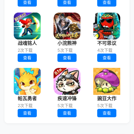
查看
查看
查看
战魂铭人
小浣熊神
不可思议
2次下载
5次下载
4次下载
查看
查看
查看
帕瓦勇者
疾速冲锋
豌豆大作
2次下载
5次下载
5次下载
查看
查看
查看