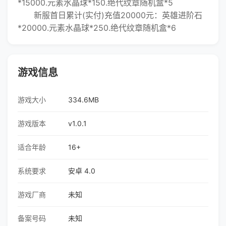
*15000.元素水晶球*150.绝代纹章随机盒*5
新服首日累计(实付)充值20000元：英雄进阶石
*20000.元素水晶球*250.绝代纹章随机盒*6
游戏信息
游戏大小
334.6MB
游戏版本
v1.0.1
适合年龄
16+
系统要求
安卓 4.0
游戏厂商
未知
备案号码
未知