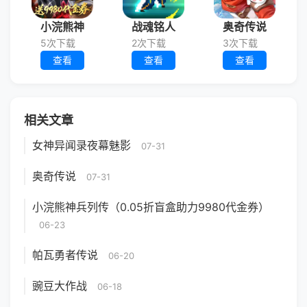
小浣熊神
战魂铭人
奥奇传说
5次下载
2次下载
3次下载
查看
查看
查看
相关文章
女神异闻录夜幕魅影
07-31
奥奇传说
07-31
小浣熊神兵列传（0.05折盲盒助力9980代金券）
06-23
帕瓦勇者传说
06-20
豌豆大作战
06-18