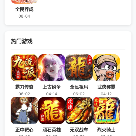
全民养成
08-04
热门游戏
霸刀传奇
上古纷争
全民祖玛
武侠称霸
06-02
04-14
06-02
04-12
正中靶心
顽石英雄
无双战车
烈火骑士