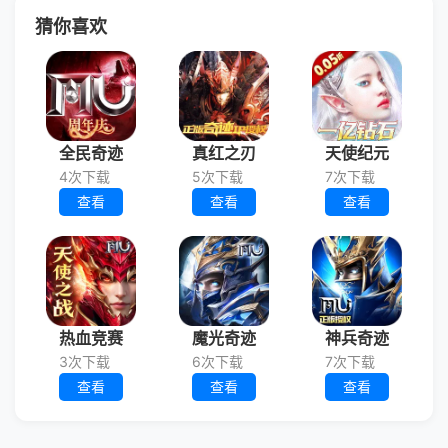
猜你喜欢
全民奇迹
真红之刃
天使纪元
4次下载
5次下载
7次下载
查看
查看
查看
热血竞赛
魔光奇迹
神兵奇迹
3次下载
6次下载
7次下载
查看
查看
查看