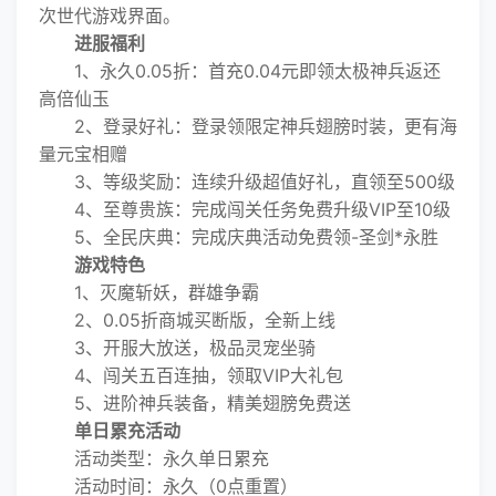
次世代游戏界面。
进服福利
1、永久0.05折：首充0.04元即领太极神兵返还
高倍仙玉
2、登录好礼：登录领限定神兵翅膀时装，更有海
量元宝相赠
3、等级奖励：连续升级超值好礼，直领至500级
4、至尊贵族：完成闯关任务免费升级VIP至10级
5、全民庆典：完成庆典活动免费领-圣剑*永胜
游戏特色
1、灭魔斩妖，群雄争霸
2、0.05折商城买断版，全新上线
3、开服大放送，极品灵宠坐骑
4、闯关五百连抽，领取VIP大礼包
5、进阶神兵装备，精美翅膀免费送
单日累充活动
活动类型：永久单日累充
活动时间：永久（0点重置）