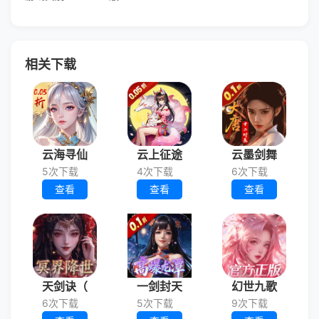
相关下载
云海寻仙
云上征途
云墨剑舞
5次下载
4次下载
6次下载
查看
查看
查看
天剑诀（
一剑封天
幻世九歌
6次下载
5次下载
9次下载