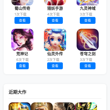
蜀山传奇
猎妖手游
九灵神域
1次下载
4次下载
3次下载
查看
查看
查看
荒神记
仙灵外传
苍穹之剑
6次下载
2次下载
3次下载
查看
查看
查看
近期大作