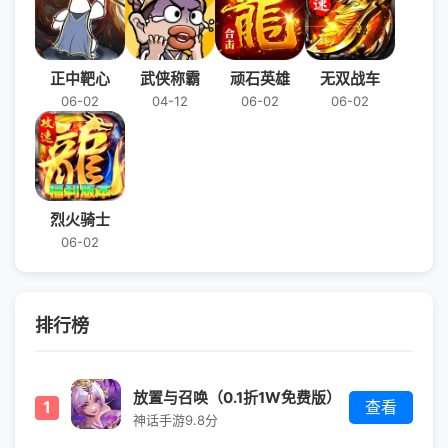
正中靶心
武侠称霸
顽石英雄
无双战车
06-02
04-12
06-02
06-02
烈火骑士
06-02
排行榜
放置与召唤（0.1折1W免费版）
1
查看
神话手游
9.8分