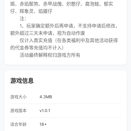
姬、赤焰鬃煞、赤甲战傀、炽憨仔、腐泡蛙、郁实
仔、辉象灵、焰靥仔
注：
1、玩家确定额外后再申请，不支持申请后修改，
额外超过三天未申请，视为自动作废
仅计入真实充值（在各类福利中及其他活动获得
的代金券等充值均不计入）
活动最终解释权归游戏方所有
游戏信息
游戏大小
4.3MB
游戏版本
v1.0.1
适合年龄
16+