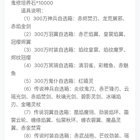
鬼修培养石*10000
道具说明：
（1）300万神兵自选箱：赤烬焚刃、龙荒屠邪、
赤焰金剑
（2）300万羽翼自选箱：赤芒焰翼、皇裳焰翼、
冠缨烬翼
（3）300万时装自选箱：焰纹皇裳、焰纹魔罗、
烬纹冠缨
（4）300万冥骑自选箱：清羽雀、彩鳍鱼、赤魅
鱼
（5）300万鬼仆自选箱：红嬉灵
（6）传说神兵自选箱：炎纹鬼刀、赤芒锋刃、云
瑶光剑、赤焰焚剑、秋璃光剑、碧影灵剑、冰璃焰
刃、金曦灵杖
（7）传说羽翼自选箱：凰焰魔翎、劲装焰环、霜
裳云轮、缠绦焰翼、仙裳秋环、缠衣碧翼、魔晶灵
翼、赤金焚霄
（8）传说时装自选箱：赤武战袍、芒纹劲装、瑶