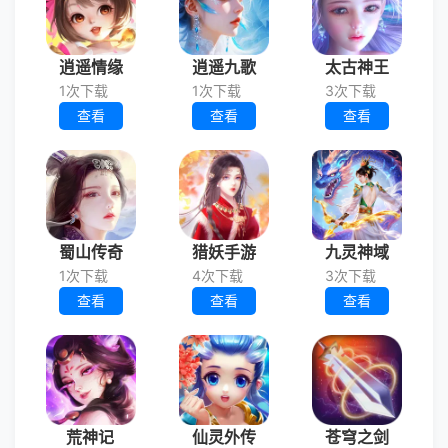
逍遥情缘
逍遥九歌
太古神王
1次下载
1次下载
3次下载
查看
查看
查看
蜀山传奇
猎妖手游
九灵神域
1次下载
4次下载
3次下载
查看
查看
查看
荒神记
仙灵外传
苍穹之剑