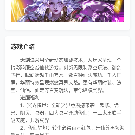
游戏介绍
天剑诀
采用全新动态加载技术，为玩家呈现一个
精彩跨服空战仙侠游戏。创新无限制浮空玩法、御剑
飞行，瞬间跨越千山万水。数百种仙法魔功、千人同
屏，华丽特效呈现爆燃冥界大战。更有华丽时装、法
宝、仙侣、仙宠等百变玩法，带你纵横冥界。
进服福利
1、冥界降世：全新冥界版震撼来袭！鬼修、诡
兽、阴灵、冥器，四大冥宝齐助修仙；十二鬼王联手
破天魔，共游冥界
2、修仙福地：转生必得百万红包，升仙尊再领海