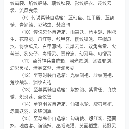
纹霜裳、焰纹缠绦、璃纹秋裳、影纹缠衣、蓑纹云
裳、流凰曳霞
（9）传说冥骑自选箱：蓝幻鱼、红甲器、蓝鹤
骑、青鳞鳍、彩煞虫、焚焰驹
（10）传说鬼仆自选箱：雨裳妖、枪甲魁、阴弦
生、花帘灵、爪红尊、鲛甲客、樱纹狐煞、巫帽瓜
煞、符纹瓜灵、白甲邪械、云巢云兽、双角鬼童、火
萌崽、冽兔仔、毒懵灵、雾狞崽、幻河马、幻懵灵
（11）至尊神兵自选箱：澜光灵剑、紫墟邪剑、
幻彩灵杖、清寒玄斧、清渊灵剑
（12）至尊时装自选箱：光纹澜袍、墟纹魔袍、
荒纹战装、渊纹玄袍
（13）至尊冥骑自选箱：紫煞豹、紫霄雀、诡纹
骥、炽炎莲、圣仪兽
（14）至尊羽翼自选箱：仙锋水轮、魔刃墟棺、
赤翼妖羽、玄锋渊翼
（15）至尊鬼仆自选箱：勾魂使、怨红客、蓬面
煞、魂虚客、诡镰妖、巫帽诡猫、黄面稻童、花冠灵