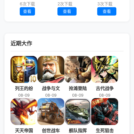
6次下载
2次下载
3次下载
查看
查看
查看
近期大作
列王的纷
战争与文
抢滩登陆
古代战争
08-09
08-09
08-09
08-09
天天帝国
创世战车
舰队指挥
生死狙击