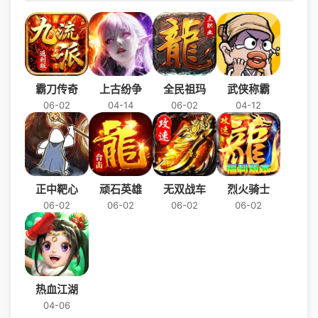
霸刀传奇
上古纷争
全民祖玛
武侠称霸
06-02
04-14
06-02
04-12
正中靶心
顽石英雄
无双战车
烈火骑士
06-02
06-02
06-02
06-02
热血江湖
04-06