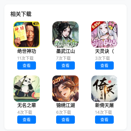
相关下载
绝世神功
墨武江山
天灵诀（
11次下载
7次下载
3次下载
查看
查看
查看
无名之辈
锦绣江湖
新倚天屠
4次下载
6次下载
14次下载
查看
查看
查看