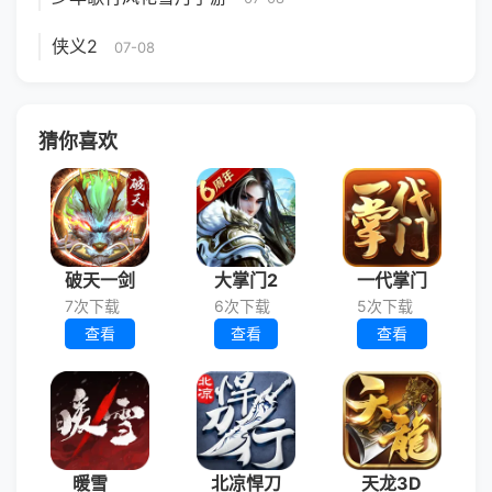
侠义2
07-08
猜你喜欢
破天一剑
大掌门2
一代掌门
7次下载
6次下载
5次下载
查看
查看
查看
暖雪
北凉悍刀
天龙3D