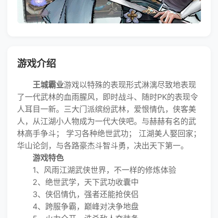
游戏介绍
王城霸业
游戏以特殊的表现形式淋漓尽致地表现
了一代武林的血雨腥风，即时战斗、随时PK的表现令
人耳目一新。三大门派缤纷武林，爱恨情仇，侠客美
人，从江湖小人物成为一代大侠吧。与赫赫有名的武
林高手争斗； 学习各种绝世武功； 江湖美人娶回家；
华山论剑，与各路豪杰斗智斗勇，决出天下第一。
游戏特色
1、风雨江湖武侠世界，不一样的修炼体验
2、绝世武学，天下武功收囊中
3、侠侣情仇，强者还能抢侠侣
4、跨服争霸，巅峰对决争地盘