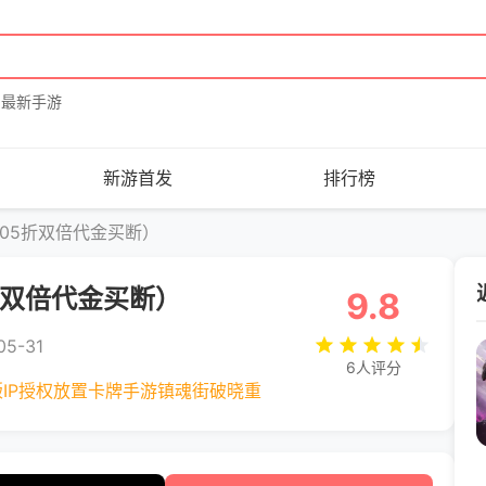
最新手游
新游首发
排行榜
.05折双倍代金买断）
折双倍代金买断）
9.8
5-31
6人评分
IP授权放置卡牌手游镇魂街破晓重