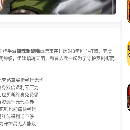
卡牌手游
镇魂街破晓
重磅来袭！历时3年匠心打造，完美
武神躯，组建镇魂天团，和曹焱兵一起为了守护罗刹街而
，无套路真买断畅玩无忧
身双倍返利无压力
包买断终身免费领
资源千元代金券
花钱也能痛快畅玩
红包福利送不停
力守护灵无人能及