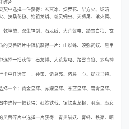
牙碎片
契中选择一件获得：玄冥冰、烟罗花、毕方火、噬暗
火、扶桑花粉、始祖龙鳞、噬灵蠕虫、天狐尾、讹火翼、
乾坤袋、双生神剑、石龙缚、大荒紫电、踏雪白狼、玄
的灵兽碎片中随机获得一片：山蜘蛛、须弥武蚁、黑甲
选择一把获得：石龙缚、大荒紫电、踏雪白狼、玄鸟神
卡中任选其一：孙策、诸葛亮、诸葛一心、提亚马特、
择一个：黄金星辉、赤耀星辉、苍蓝星辉、碧霄星辉、
中选择一把获得：狂鲨铁戟、镔铁盘龙棍、羽扇、魔女
灵兽碎片中选择一片获得：青炎猫妖、雾蜂、铁豪、暗