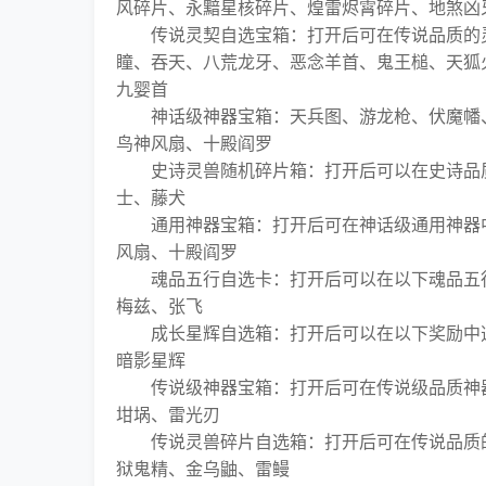
风碎片、永黯星核碎片、煌雷烬霄碎片、地煞凶
传说灵契自选宝箱：打开后可在传说品质的灵
瞳、吞天、八荒龙牙、恶念羊首、鬼王槌、天狐
九婴首
神话级神器宝箱：天兵图、游龙枪、伏魔幡、
鸟神风扇、十殿阎罗
史诗灵兽随机碎片箱：打开后可以在史诗品质
士、藤犬
通用神器宝箱：打开后可在神话级通用神器中
风扇、十殿阎罗
魂品五行自选卡：打开后可以在以下魂品五行
梅兹、张飞
成长星辉自选箱：打开后可以在以下奖励中选
暗影星辉
传说级神器宝箱：打开后可在传说级品质神器
坩埚、雷光刃
传说灵兽碎片自选箱：打开后可在传说品质的
狱鬼精、金乌鼬、雷鳗