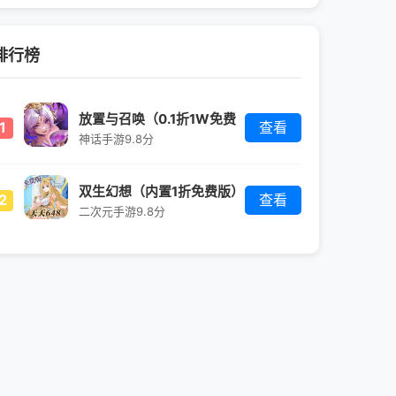
排行榜
放置与召唤（0.1折1W免费
1
查看
版）
神话手游
9.8分
双生幻想（内置1折免费版）
2
查看
二次元手游
9.8分