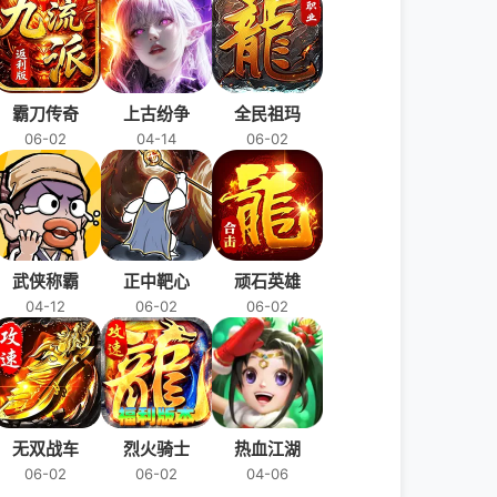
霸刀传奇
上古纷争
全民祖玛
06-02
04-14
06-02
武侠称霸
正中靶心
顽石英雄
04-12
06-02
06-02
无双战车
烈火骑士
热血江湖
06-02
06-02
04-06