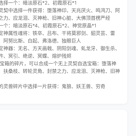
一个：暗淡原石*2、初霞原石*1
契中选择一件获得：堕落神印、天兆厌火、鸣鸿刀、阿
之力、应龙泪、灭神枪、旧神心脏、大佛顶首楞严经
：暗淡原石*4、初霞原石*2、神觉原晶*1
神属性魂将：铁卒、吕布、干将莫邪剑、貂灵芸、雷
、阿努比斯、白起、弗洛德、独眼巨人
神器：无名、方天画戟、阴阳剑魂、虬龙牙、御生杀、
杵、冥引、绝逆、冥蝶、熔炉残烬
宝箱的碎片，可以合成一个无上灵契自选宝箱：堕落神
、扶桑枝、转轮灵角、封禁之力、应龙泪、灭神枪、旧神
灵兽碎片中选择一片获得：鬼狼、妖王兽、穷奇