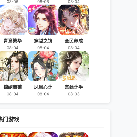
08-06
08-06
08-04
青鸾繁华
穿越之锦
全民养成
08-04
08-04
08-04
锦绣商铺
凤凰心计
宫廷计手
08-04
08-04
08-03
热门游戏