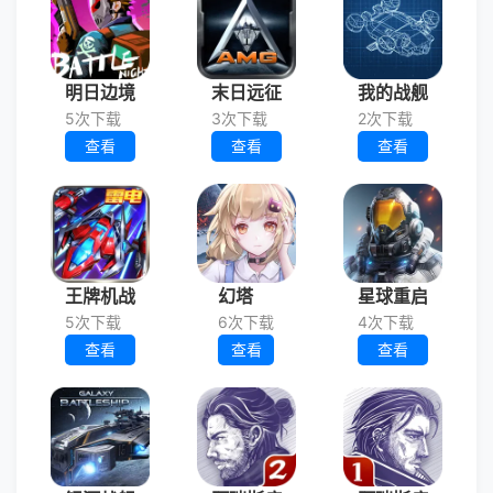
明日边境
末日远征
我的战舰
5次下载
3次下载
2次下载
查看
查看
查看
王牌机战
幻塔
星球重启
5次下载
6次下载
4次下载
查看
查看
查看