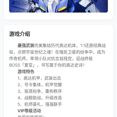
游戏介绍
最强武装
完美集结历代高达机体，1:1还原经典战
役，点燃宇宙世纪之魂！在殖民卫星的纷争中，成为
传奇机师，率领小队对抗吉翁残党，迎战终极
BOSS「夏亚」，书写属于你的高达史诗！
游戏特色
1、高达机甲，武装出击
2、号令集体，机甲觉醒
3、驱逐纷争，重构秩序
4、战舰助战，升级改造
5、机师豪礼，强强联手
VIP等级活动