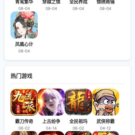
青鸾繁华
穿越之锦
全民养成
锦绣商铺
08-04
08-04
08-04
08-04
凤凰心计
08-04
热门游戏
霸刀传奇
上古纷争
全民祖玛
武侠称霸
06-02
04-14
06-02
04-12