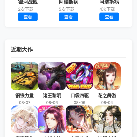
银河战舰
阿瑞斯病
阿瑞斯病
2次下载
5次下载
4次下载
查看
查看
查看
近期大作
钢铁力量
诸王黎明
口袋四驱
花之舞游
08-07
08-06
08-06
08-04