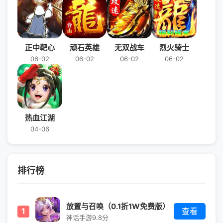
正中靶心
顽石英雄
无双战车
烈火骑士
06-02
06-02
06-02
06-02
热血江湖
04-06
排行榜
放置与召唤（0.1折1W免费版）
1
查看
神话手游
9.8分