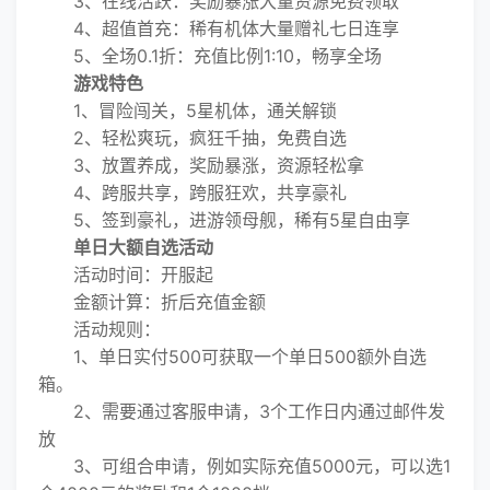
3、在线活跃：奖励暴涨大量资源免费领取
4、超值首充：稀有机体大量赠礼七日连享
5、全场0.1折：充值比例1:10，畅享全场
游戏特色
1、冒险闯关，5星机体，通关解锁
2、轻松爽玩，疯狂千抽，免费自选
3、放置养成，奖励暴涨，资源轻松拿
4、跨服共享，跨服狂欢，共享豪礼
5、签到豪礼，进游领母舰，稀有5星自由享
单日大额自选活动
活动时间：开服起
金额计算：折后充值金额
活动规则：
1、单日实付500可获取一个单日500额外自选
箱。
2、需要通过客服申请，3个工作日内通过邮件发
放
3、可组合申请，例如实际充值5000元，可以选1