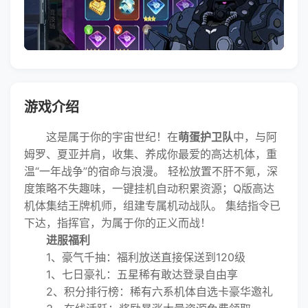
游戏介绍
这是属于你的宇宙世纪！在
萌蛋护卫队
中，与阿
姆罗、夏亚并肩，收集、养成你最爱的高达机体，重
温“一年战争”的宿命与浪漫。 轻松放置不肝不氪，深
度策略不失趣味，一键挂机自动积累资源；Q版高达
机体集结王牌机师，组建专属机动战队。 集结指令已
下达，指挥官，为属于你的正义而战！
进服福利
1、豪气千抽：福利放送直接保送到120级
1、七日豪礼：五星稀有敢达登录自由享
2、积分排行榜：稀有六系机体自选卡豪华邀礼