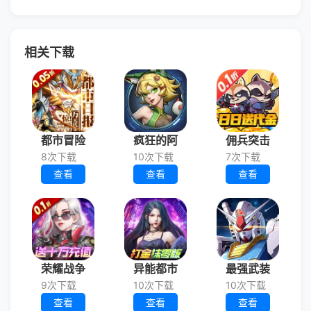
相关下载
都市冒险
疯狂的阿
佣兵突击
8次下载
10次下载
7次下载
查看
查看
查看
荣耀战争
异能都市
最强武装
9次下载
10次下载
10次下载
查看
查看
查看