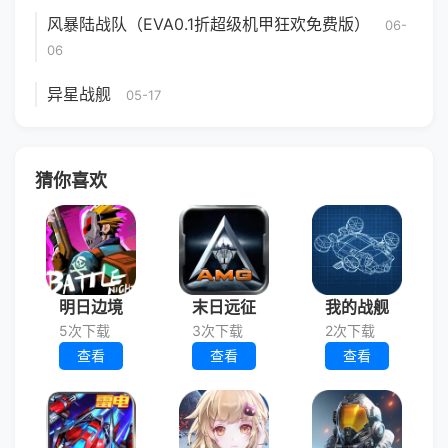
风暴陆战队（EVA0.1折超级机甲狂欢免费版）
06-
06
异星战舰
05-17
猜你喜欢
明日边境
末日远征
我的战舰
5次下载
3次下载
2次下载
查看
查看
查看