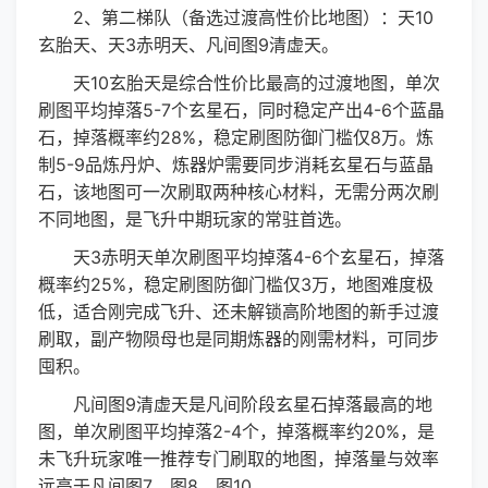
2、第二梯队（备选过渡高性价比地图）：天10
玄胎天、天3赤明天、凡间图9清虚天。
天10玄胎天是综合性价比最高的过渡地图，单次
刷图平均掉落5-7个玄星石，同时稳定产出4-6个蓝晶
石，掉落概率约28%，稳定刷图防御门槛仅8万。炼
制5-9品炼丹炉、炼器炉需要同步消耗玄星石与蓝晶
石，该地图可一次刷取两种核心材料，无需分两次刷
不同地图，是飞升中期玩家的常驻首选。
天3赤明天单次刷图平均掉落4-6个玄星石，掉落
概率约25%，稳定刷图防御门槛仅3万，地图难度极
低，适合刚完成飞升、还未解锁高阶地图的新手过渡
刷取，副产物陨母也是同期炼器的刚需材料，可同步
囤积。
凡间图9清虚天是凡间阶段玄星石掉落最高的地
图，单次刷图平均掉落2-4个，掉落概率约20%，是
未飞升玩家唯一推荐专门刷取的地图，掉落量与效率
远高于凡间图7、图8、图10。