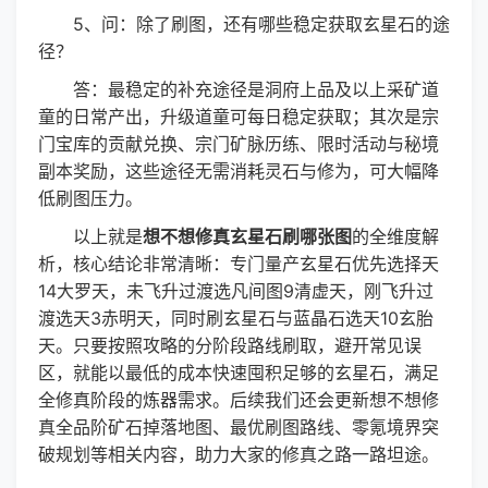
5、问：除了刷图，还有哪些稳定获取玄星石的途
径？
答：最稳定的补充途径是洞府上品及以上采矿道
童的日常产出，升级道童可每日稳定获取；其次是宗
门宝库的贡献兑换、宗门矿脉历练、限时活动与秘境
副本奖励，这些途径无需消耗灵石与修为，可大幅降
低刷图压力。
以上就是
想不想修真玄星石刷哪张图
的全维度解
析，核心结论非常清晰：专门量产玄星石优先选择天
14大罗天，未飞升过渡选凡间图9清虚天，刚飞升过
渡选天3赤明天，同时刷玄星石与蓝晶石选天10玄胎
天。只要按照攻略的分阶段路线刷取，避开常见误
区，就能以最低的成本快速囤积足够的玄星石，满足
全修真阶段的炼器需求。后续我们还会更新想不想修
真全品阶矿石掉落地图、最优刷图路线、零氪境界突
破规划等相关内容，助力大家的修真之路一路坦途。