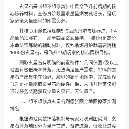
玄星石是《想不想修真》中贯穿飞升前后期的核
心炼器材料，全修真阶段需求量呈爆发式增长，是玩
家必须大量囤积的刚需资源。
其核心用途包括炼制5-9品炼丹炉与炼器炉，1-4
品仙品须弥石，一品至四品玄武仙袍，同时也是高阶
本命法宝炼制的辅助材料，仅九品炼丹炉就需要消耗
1600份玄星石，是飞升中期玩家的核心囤积目标。
刷取玄星石有明确的前置条件：凡间仅图7及以上
地图有极低概率掉落，无法满足量产需求；99%的玄
星石产出集中在仙界、魔界的高阶地图中，完成仙界
飞升是批量刷取玄星石的硬性门槛，未飞升玩家仅能
通过任务奖励获取少量玄星石，无法量产。
二、想不想修真玄星石刷哪张图全地图掉落实测
排名
根据游戏实装掉落机制与玩家万次刷图实测，玄
星石掉落地图分为量产首选、备选过渡、低收益过渡