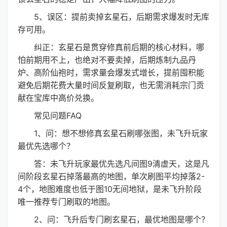
5、误区：提前卖掉玄星石，后期需求爆发时无库
存可用。
纠正：玄星石是贯穿修真前后期的核心材料，哪
怕前期用不上，也绝对不要卖掉，后期炼制九品丹
炉、高阶仙袍时，需求量会爆发式增长，提前囤积能
避免后期花费大量时间反复刷取，也无需消耗宗门贡
献在宝库中高价兑换。
常见问题FAQ
1、问：想不想修真玄星石刷哪张图，未飞升玩家
最优先选哪个？
答：未飞升玩家最优先选凡间图9清虚天，这是凡
间阶段玄星石掉落最高的地图，单次刷图平均掉落2-
4个，地图难度也低于图10无间地狱，是未飞升阶段
唯一推荐专门刷取的地图。
2、问：飞升后专门刷玄星石，最优地图是哪个？