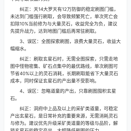
纠正：天14大罗天有12万防御的稳定刷图门槛，
未达到门槛强行刷取，会导致频繁死亡，单次死亡会
扣除10%当前修为与大量灵石，收益完全为负，建议
先提升战力，达到地图门槛后再常驻刷取。
3、误区：全图探索刷图，浪费大量灵石，收益大
幅缩水。
纠正：刷取玄星石时，无需全图探索，只需走地
图中怪物密集、矿石点集中的最优路线，单次刷图可
节省40%以上的灵石消耗，长期刷取能省下大量灵石
成本，同时保证玄星石的产出量不受影响。
4、误区：忽略道童的产出，只靠刷图囤积玄星
石。
纠正：洞府中上品及以上的采矿类道童，可稳定
产出玄星石，是日常补充的重要来源，无需消耗灵石
与修为。建议优先升级采矿类道童的等级与品阶，解
锁玄星石的稳定产出，大幅降低刷图的压力。