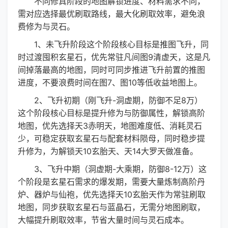
不同修真阶段的地图解锁进度、材料需求不同，
需对应选择最优刷取路线，最大化刷取效率，避免浪
费修为与灵石。
1、未飞升阶段这个阶段核心目标是推图飞升，同
时过渡囤积玄星石，优先常驻凡间图9清虚天，这是凡
间掉落最高的地图，同时可同步推进飞升前置的推图
进度，不要浪费时间在图7、图10等低收益地图上。
2、飞升初期（刚飞升-洞虚期，防御不足8万）
这个阶段核心目标是提升修为与防御属性，解锁高阶
地图，优先选择天3赤明天，地图难度低、消耗灵石
少，可稳定获取玄星石与配套材料陨母，同时稳步提
升修为，为解锁天10玄胎天、天14大罗天做准备。
3、飞升中期（洞虚期-大乘期，防御8-12万）这
个阶段是玄星石需求的爆发期，需要大量炼制高阶丹
炉、器炉与仙袍，优先选择天10玄胎天作为常驻刷取
地图，同步获取玄星石与蓝晶石，无需分地图刷取，
大幅提升刷取效率，节省大量时间与灵石成本。