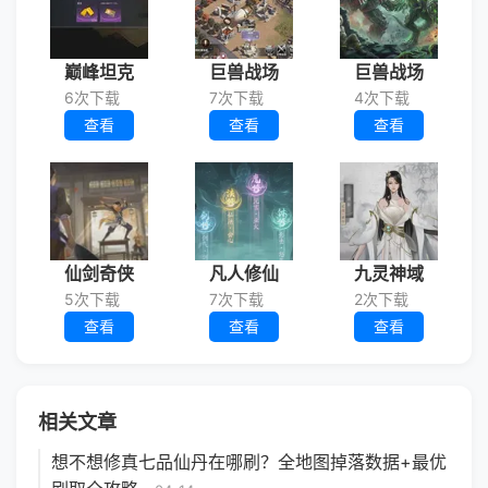
巅峰坦克
巨兽战场
巨兽战场
6次下载
7次下载
4次下载
查看
查看
查看
仙剑奇侠
凡人修仙
九灵神域
5次下载
7次下载
2次下载
查看
查看
查看
相关文章
想不想修真七品仙丹在哪刷？全地图掉落数据+最优