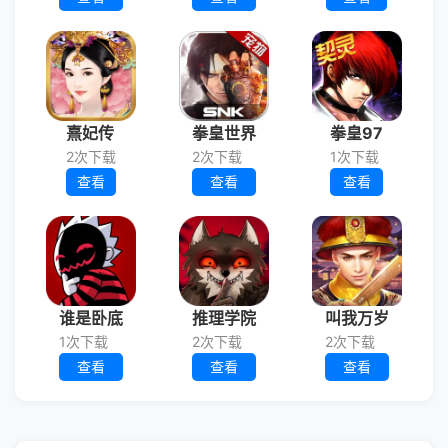
熹妃传
拳皇世界
拳皇97
2次下载
2次下载
1次下载
查看
查看
查看
谁是卧底
推理学院
叫我万岁
1次下载
2次下载
2次下载
查看
查看
查看