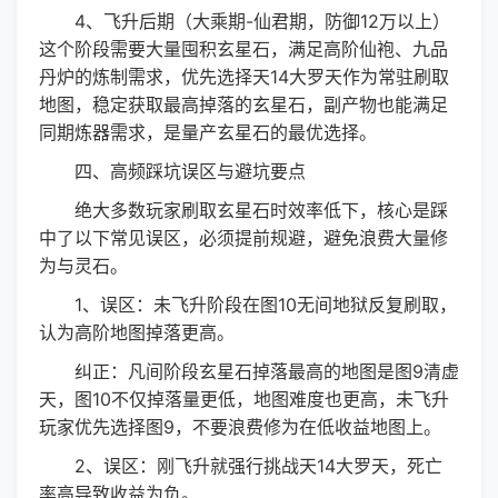
4、飞升后期（大乘期-仙君期，防御12万以上）
这个阶段需要大量囤积玄星石，满足高阶仙袍、九品
丹炉的炼制需求，优先选择天14大罗天作为常驻刷取
地图，稳定获取最高掉落的玄星石，副产物也能满足
同期炼器需求，是量产玄星石的最优选择。
四、高频踩坑误区与避坑要点
绝大多数玩家刷取玄星石时效率低下，核心是踩
中了以下常见误区，必须提前规避，避免浪费大量修
为与灵石。
1、误区：未飞升阶段在图10无间地狱反复刷取，
认为高阶地图掉落更高。
纠正：凡间阶段玄星石掉落最高的地图是图9清虚
天，图10不仅掉落量更低，地图难度也更高，未飞升
玩家优先选择图9，不要浪费修为在低收益地图上。
2、误区：刚飞升就强行挑战天14大罗天，死亡
率高导致收益为负。