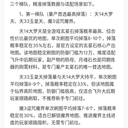
三个梯队，精准掉落数据与适配场景如下。
1、第一梯队（量产首选最高掉落）：天14大罗
天、天33玉皇天、魔3诅咒魔界。
天14大罗天是全游戏玄星石掉落概率最高、综合
性价比最优的地图，单次刷图平均掉落8-10个，掉落
概率稳定在35%左右，是官方设定的玄星石核心产出
地图。该地图稳定刷图的防御门槛为12万，难度适配
飞升中后期玩家，副产物的陨母、月魂石也是同期炼
器的刚需材料，是专门量产玄星石的唯一首选地图。
天33玉皇天掉落量与天14大罗天持平，单次刷图
平均掉落8-9个，掉落概率稳定在33%，但该地图属
于仙界高阶地图，防御门槛极高，仅适合飞升大后期
玩家顺路刷取，不推荐新手专门前往。
魔3诅咒魔界单次刷图平均掉落7-8个，掉落概率
稳定在30%，适合已解锁魔界地图、推进魔界主线进
度的玩家顺路囤积，无需专门前往。