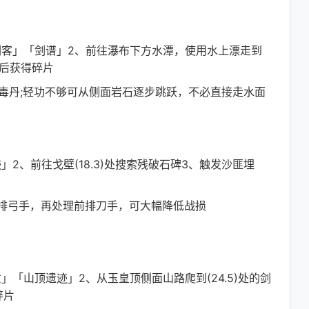
客」「剑谱」2、前往瀑布下方水潭，使用水上漂走到
蛇后获得碎片
毒丹;轻功不够可从侧面岩石逐步跳跃，不必直接走水面
、前往戈壁(18.3)处搜索残破石碑3、触发沙匪埋
弓手，再处理前排刀手，可大幅降低战损
山顶遗迹」2、从玉皇顶侧面山路爬到(24.5)处的剑
碎片