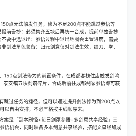
150点无法触发任务，修为不足200点不能跳过参悟等
要提前誊抄：必须集齐五块后再统一合成，提前单独誊抄
悟不要中途退出：参悟过程中退出地图会重置进度，需要
给非剑法角色装备：归元剑意仅对剑法生效，给刀、拳、
、150点剑法修为的前置条件，在成都客栈住店触发剑鸣
、泰安镇五块剑谱碎片，合成后前往成都剑冢参悟即可获
跳过任务的捷径，但可以通过提升剑法修为到200点以
序可以自由安排，不必严格按主线顺序来。
案是「副本刷怪+每日剑冢参悟+多剑意共享经验」三
次参悟机会，同时装备多本剑意共享经验，搭配文皇经加成