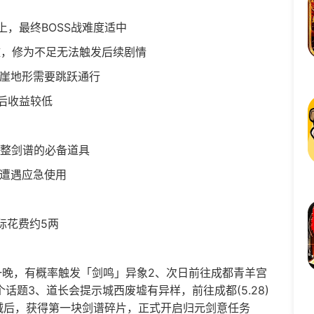
，最终BOSS战难度适中
，修为不足无法触发后续剧情
崖地形需要跳跃通行
后收益较低
整剑谱的必备道具
怪遭遇应急使用
际花费约5两
店一晚，有概率触发「剑鸣」异象2、次日前往成都青羊宫
个话题3、道长会提示城西废墟有异样，前往成都(5.28)
贼后，获得第一块剑谱碎片，正式开启归元剑意任务