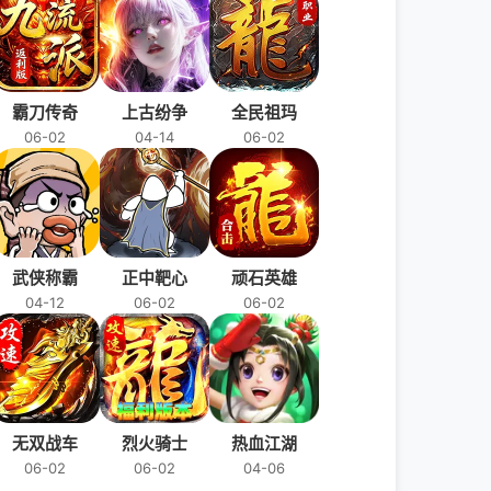
霸刀传奇
上古纷争
全民祖玛
06-02
04-14
06-02
武侠称霸
正中靶心
顽石英雄
04-12
06-02
06-02
无双战车
烈火骑士
热血江湖
06-02
06-02
04-06