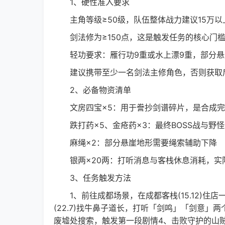
1、硬性准入要求
主角等级≥50级，队伍整体战力建议15万以上
剑法修为≥150点，这是触发任务的核心门槛
轻功要求：雁行功9重或水上漂9重，部分悬
建议携带至少一名剑法主修角色，否则获取
2、必备物资清单
文房四宝×5：用于誊抄剑谱碎片，是合成完
跌打药×5、金疮药×3：最终BOSS战与野
麻绳×2：部分悬崖地形需要绳索辅助下降
银两×20两：打听消息与客栈休息消耗，实
3、任务触发方法
1、前往成都场景，在成都客栈(15.12)住
(22.7)找牛鼻子道长，打听「剑鸣」「剑意」两
废墟处搜索，触发第一段剧情4、击败守护的山