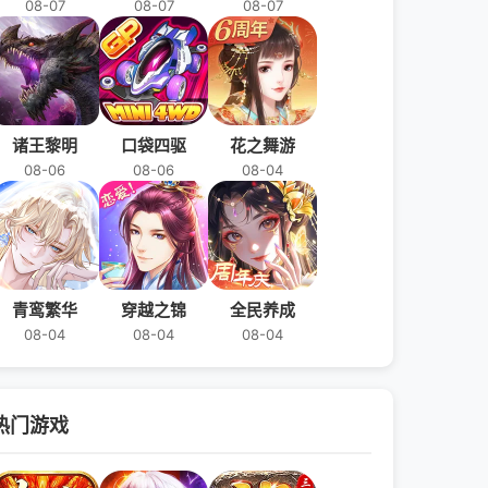
08-07
08-07
08-07
诸王黎明
口袋四驱
花之舞游
08-06
08-06
08-04
青鸾繁华
穿越之锦
全民养成
08-04
08-04
08-04
热门游戏