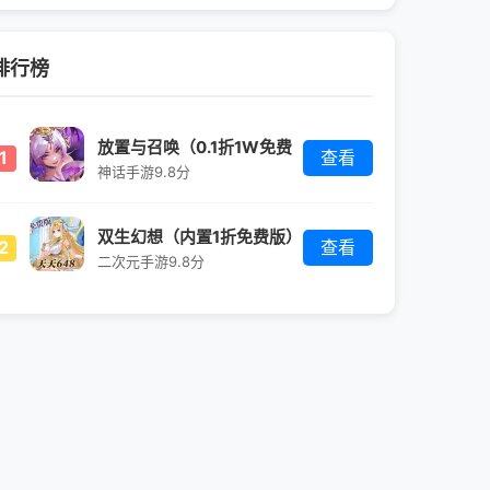
排行榜
放置与召唤（0.1折1W免费
1
查看
版）
神话手游
9.8分
双生幻想（内置1折免费版）
2
查看
二次元手游
9.8分