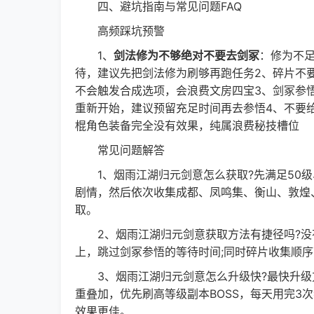
四、避坑指南与常见问题FAQ
高频踩坑预警
1、
剑法修为不够绝对不要去剑冢
：修为不足
待，建议先把剑法修为刷够再跑任务2、碎片不
不会触发合成选项，会浪费文房四宝3、剑冢参
重新开始，建议预留充足时间再去参悟4、不要
棍角色装备完全没有效果，纯属浪费秘技槽位
常见问题解答
1、烟雨江湖归元剑意怎么获取?先满足50级
剧情，然后依次收集成都、凤鸣集、衡山、敦煌
取。
2、烟雨江湖归元剑意获取方法有捷径吗?没有
上，跳过剑冢参悟的等待时间;同时碎片收集顺
3、烟雨江湖归元剑意怎么升级快?最快升级方
重叠加，优先刷高等级副本BOSS，每天用完3
效果更佳。