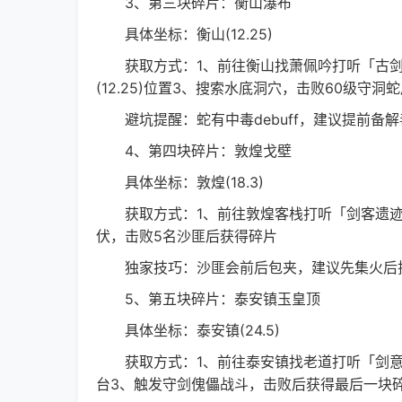
3、第三块碎片：衡山瀑布
具体坐标：衡山(12.25)
获取方式：1、前往衡山找萧佩吟打听「古剑
(12.25)位置3、搜索水底洞穴，击败60级守洞
避坑提醒：蛇有中毒debuff，建议提前备解
4、第四块碎片：敦煌戈壁
具体坐标：敦煌(18.3)
获取方式：1、前往敦煌客栈打听「剑客遗迹」2
伏，击败5名沙匪后获得碎片
独家技巧：沙匪会前后包夹，建议先集火后排
5、第五块碎片：泰安镇玉皇顶
具体坐标：泰安镇(24.5)
获取方式：1、前往泰安镇找老道打听「剑意」「
台3、触发守剑傀儡战斗，击败后获得最后一块