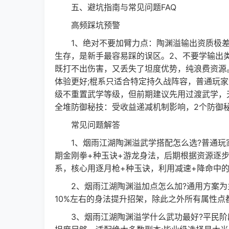
五、避坑指南与常见问题FAQ
高频踩坑预警
1、绝对不要加臂力点：陶渊溢输出资质极差
生存，是新手最容易踩的误区。2、不要学输出
既打不出伤害，又丢失了坦度优势，纯浪费资源
体验更好;棍系只适合特定持久战阵容，普通玩
级不重置武学等级，但前期建议先用过渡武学，
全堆防御秘技：受收益递减机制影响，2个防御秘
常见问题解答
1、烟雨江湖陶渊溢武学搭配怎么选?普通玩家
期金刚拳+种玉诀+游龙身法，后期根据资源逐
系，核心用逐月枪+种玉诀，利用减速+降命中的双
2、烟雨江湖陶渊溢加点怎么加?通用方案为主
10%左右的身法提升招架，除此之外所有属性
3、烟雨江湖陶渊溢学什么武功最好?平民阶