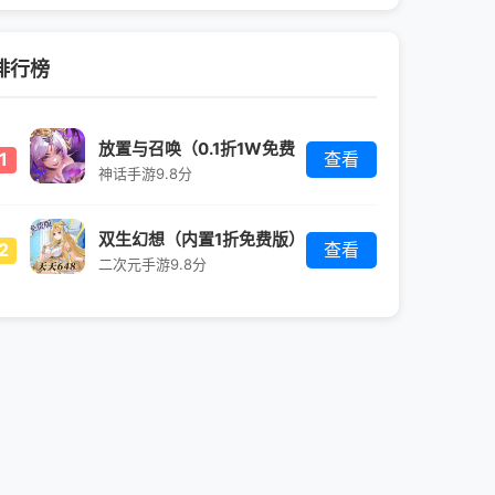
排行榜
放置与召唤（0.1折1W免费
1
查看
版）
神话手游
9.8分
双生幻想（内置1折免费版）
2
查看
二次元手游
9.8分