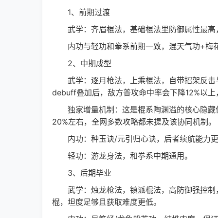
1、前期过渡
武学：齐眉棍法，基础棍法里防御属性最高，
内功与轻功和拳系前期一致，混天气功+梅花
2、中期成型
武学：逐月枪法，上乘棍法，自带招架反击与
debuff叠加后，敌方普攻命中率会下降12%以
独家增量机制：这是棍系陶渊溢的核心隐藏优
20%左右，全网多数攻略都未提及该协同机制。
内功：种玉诀/元引归心诀，后者续航能力更
轻功：游龙身法，和拳系中期通用。
3、后期毕业
武学：烛龙枪法，镇派棍法，高防御强控制，附带
棍，坦度足够且获取难度更低。