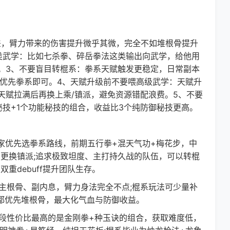
，臂力带来的伤害提升微乎其微，完全不如堆根骨提升
类武学：比如七杀拳、碎岳拳法这类输出向武学，给他用
。3、不要盲目转棍系：拳系天赋触发更稳定，日常副本
家优先拳系即可。4、天赋升级前不要喂高级武学：天赋升
天赋拉满后再换上乘/镇派，避免资源错配浪费。5、不要
技+1个功能秘技的组合，收益比3个纯防御秘技更高。
优先选拳系路线，前期五行拳+混天气功+梅花步，中
步更换镇派;追求极致坦度、主打持久战的队伍，可以转棍
重debuff提升团队生存。
根骨、副内息，臂力身法完全不点;棍系玩法可少量补
点都优先堆根骨，最大化气血与防御收益。
段性价比最高的是金刚拳+种玉诀的组合，获取难度低，