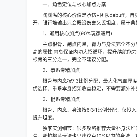
一、角色定位与核心加点方案
陶渊溢的核心价值是承伤+团队debuff，
开，强行堆输出只会既没伤害又丢坦度，属于典
1、通用核心加点(90%玩家适用)
主点根骨，副点内息，臂力与身法完全不分配
高的属性;内息保证内功大招循环，提升续航能
根骨的三分之一，完全不建议分配。
2、拳系专精加点
根骨与内息按7:3比例分配，最大化气血厚度
优选择。拳系本身招架收益稳定，不需要额外补
3、棍系专精加点
根骨、内息、身法按6:3:1比例分配，仅投
提升坦度。
独家实测细节：很多攻略推荐大量补身法堆闪
骨，哪怕棍系玩法也只建议点10%以内的身法，