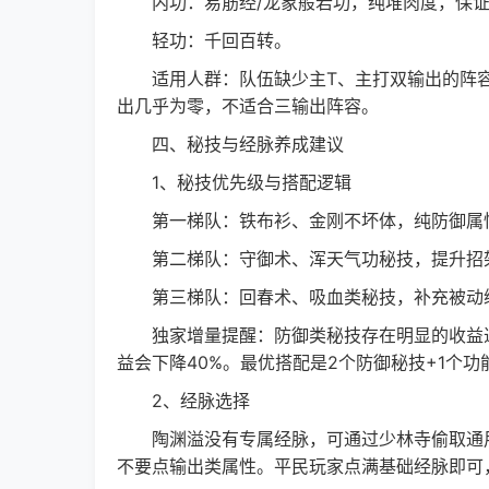
内功：易筋经/龙象般若功，纯堆肉度，保证站场
轻功：千回百转。
适用人群：队伍缺少主T、主打双输出的阵容，
出几乎为零，不适合三输出阵容。
四、秘技与经脉养成建议
1、秘技优先级与搭配逻辑
第一梯队：铁布衫、金刚不坏体，纯防御属性
第二梯队：守御术、浑天气功秘技，提升招
第三梯队：回春术、吸血类秘技，补充被动
独家增量提醒：防御类秘技存在明显的收益递
益会下降40%。最优搭配是2个防御秘技+1个
2、经脉选择
陶渊溢没有专属经脉，可通过少林寺偷取通用
不要点输出类属性。平民玩家点满基础经脉即可