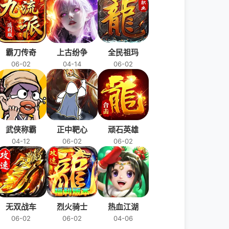
霸刀传奇
上古纷争
全民祖玛
06-02
04-14
06-02
武侠称霸
正中靶心
顽石英雄
04-12
06-02
06-02
无双战车
烈火骑士
热血江湖
06-02
06-02
04-06