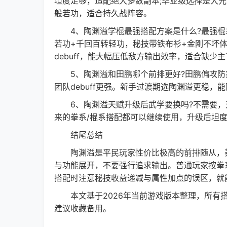
坦度足够，适配绝大多数副本;毕业级选择是大光
般若功，适合持久战阵容。
4、陶渊溢学棍最强搭配方案是什么?最强棍系搭
若功+千回百转轻功，秘技带铁布衫+金刚不坏
debuff，能大幅压低敌方输出效率，适合缺少
5、陶渊溢和田鹏哪个前排更好?田鹏偏攻防兼
团队debuff更强。新手过渡期选陶渊溢更稳，
6、陶渊溢天赋升级后武学要换吗?不需要，天赋
来的拳系/棍系搭配都可以继续使用，升级后坦
结尾总结
陶渊溢是平民玩家性价比极高的前排随从，养
与功能展开，不要强行追求输出。普通玩家按拳
搭配时注意秘技收益递减与属性加点的误区，就
本文基于2026年当前游戏版本整理，所有搭
建议收藏备用。