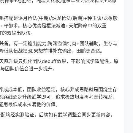
明神拳+易筋经，纯坦天花板;棍系毕业为烛龙枪法+龙象
配是逐月枪法(中期)/烛龙枪法(后期)+种玉诀/龙象般
体+守御术。核心优势是棍法减速+天赋降命中的双重
主T的双输出队伍。
备，有一定输出能力;陶渊溢偏纯肉+团队辅助，生存与
能降低队伍战损;如果想前排补充输出，田鹏更合适。
升级只强化团队debuff效果，不影响武学适配性，原
度与团队价值会进一步提升。
成成本低，团队收益稳定，核心养成思路就是围绕生存
系路线逐步升级武学即可，追求极致坦度再考虑转棍系，
能用最低成本拉满他的价值。
配均经实测验证，后续如有武学调整会同步更新内容，