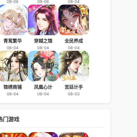
08-06
08-06
08-04
青鸾繁华
穿越之锦
全民养成
08-04
08-04
08-04
锦绣商铺
凤凰心计
宫廷计手
08-04
08-04
08-03
热门游戏