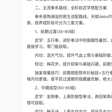
二、主流拳系路线：全阶段武学搭配方案
拳系是陶渊溢的原生适配路线，天赋debuf
景，按养成阶段可分为三套方案。
1、前期过渡(30-60级)
武学：五行拳，进阶拳法中防御属性最优，自
直接学习，零门槛获取。
内功：混天气功，提升气血上限与基础防御，
轻功：梅花步，提升招架与基础闪避，前期
独家增量技巧：前期搭配铁布衫秘技+五行拳，
堆内功更强，是平民过渡期的隐藏最优解，绝大
2、中期成型(60-80级)
武学：金刚拳，上乘防御型拳法，高招架高基
馆可获取。
内功：种玉诀，上乘生存内功，提升气血与内