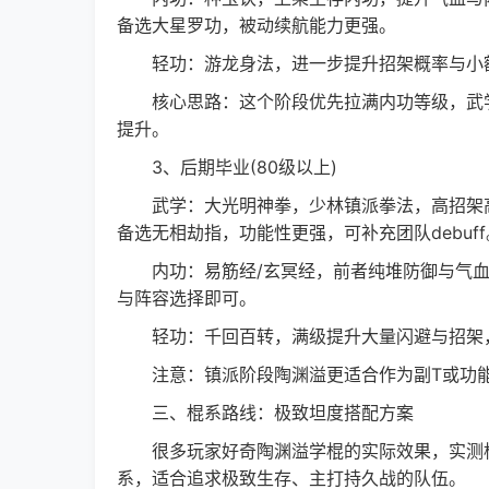
备选大星罗功，被动续航能力更强。
轻功：游龙身法，进一步提升招架概率与小额
核心思路：这个阶段优先拉满内功等级，武学
提升。
3、后期毕业(80级以上)
武学：大光明神拳，少林镇派拳法，高招架高
备选无相劫指，功能性更强，可补充团队debuff
内功：易筋经/玄冥经，前者纯堆防御与气血，
与阵容选择即可。
轻功：千回百转，满级提升大量闪避与招架，
注意：镇派阶段陶渊溢更适合作为副T或功能挂
三、棍系路线：极致坦度搭配方案
很多玩家好奇陶渊溢学棍的实际效果，实测棍系
系，适合追求极致生存、主打持久战的队伍。