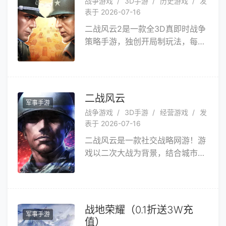
战争游戏
3D手游
历史游戏
发
立体化作战！快来加入相应阵营，
表于 2026-07-16
进行天梯、常规、战役、乱斗等多
二战风云2是一款全3D真即时战争
种模式的战斗。
策略手游，独创开局制玩法，每场
可容纳几百玩家和十万以上部队单
位即时混战。游戏中包含地缘、地
形、运输、补给、外交等多种战争
元素，力求为玩家模拟一个真实的
二战风云
军事手游
合作与对战环境。将军，现在就请
战争游戏
3D手游
经营游戏
发
加入《二战风云2》，随时开启您
表于 2026-07-16
的热血团战！
二战风云是一款社交战略网游！游
戏以二次大战为背景，结合城市建
造、资源经营、组建军队、军团养
成等一系列玩法，供您尽情施展策
略、比拼智谋，最终打造一个属于
您自己的强大帝国！更有个人免费
战地荣耀（0.1折送3W充
军事手游
加速及军团帮助功能助您快速发
值）