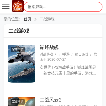
您的位置：
首页
二战游戏
二战游戏
巅峰战舰
军事手游
对战游戏
3D手游
射击游戏
发
表于 2026-07-27
次世代TPS海战手游！巅峰战舰是
一款竞技元素十足的手游，游戏主
打10V10真人天梯实时对战和PVE
激情战役副本。游戏当前开放中苏
美日英德等十余系，三百余艘战
舰，包括驱逐，战列，潜艇，巡
二战风云2
军事手游
洋、航母等5大舰种，实现海空潜