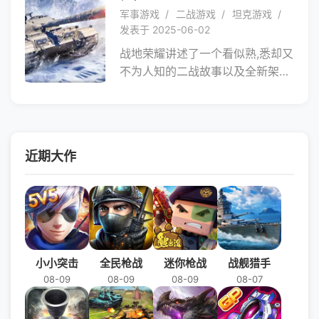
展。城内指挥作战、城外立决胜
军事游戏
二战游戏
坦克游戏
负，不同玩法一样激情！
发表于 2025-06-02
战地荣耀讲述了一个看似熟,悉却又
不为人知的二战故事以及全新架构
故事线，在这个史实与幻想就汇交
织成的全新战争世界，你会遇见，
无数你能想到的坦克和他们的传奇
指挥官，亲身体验和操控无数经典
近期大作
战役，诺曼底登陆，莫斯科保卫战
等上百场真实战役场最体验让你一
次性过瘾！
小小突击
全民枪战
迷你枪战
战舰猎手
08-09
08-09
08-09
08-07