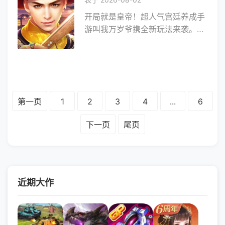
的穿越之恋，展现一位秀女的成长
开局就是皇帝！超人气宫廷养成手
历程！ 最深情的美人斗争，
游叫我万岁爷携全新玩法来袭。在
演绎一代女王的爱恨缠绵！
这里，你可以沉浸式体验古代宫廷
最有趣的战斗系统，体验一触即发
生活，获得帝王掌权的**，遇见各
的紧张刺激！ 一朝为妃，此
色美人纳入后宫，培养名臣征战天
生卑微、荣耀、欢喜、绝望都系于
下，缔交知己共迁行宫，赛季争霸
他一人之身。他恋她宠她，却疑她
笑傲九州，更有多种副本玩**番上
勾心斗角将她贬为庶人。她怨他恨
第一页
1
2
3
4
...
6
阵，带你全方位体验养成乐趣！
他
下一页
尾页
近期大作