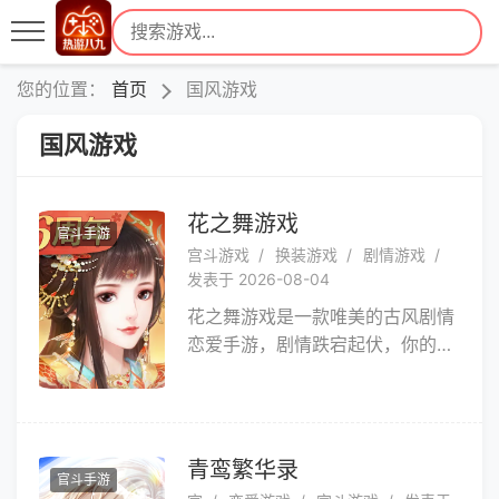
您的位置：
首页
国风游戏
国风游戏
花之舞游戏
官斗手游
宫斗游戏
换装游戏
剧情游戏
发表于 2026-08-04
花之舞游戏是一款唯美的古风剧情
恋爱手游，剧情跌宕起伏，你的每
个选择都是分叉路口，也是美好的
安排。形单影只，邂逅知己，游戏
的旅途会遇到很多人，唯有与知己
相伴，寻花谢花飞花盛开，看尽一
青鸾繁华录
官斗手游
朝花中之舞，这有生的岁月才不孤