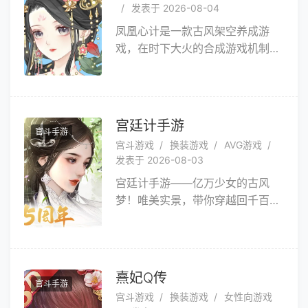
发表于 2026-08-04
凤凰心计是一款古风架空养成游
戏，在时下大火的合成游戏机制
上，新增了精美的美术表现，以及
动人心弦的情缘养成玩法。华美家
装，锦绣华服，给你亲身穿越般沉
浸式的古风体验；跌宕起伏的剧
宫廷计手游
官斗手游
情，带你走进风云诡谲的江湖世
宫斗游戏
换装游戏
AVG游戏
界。刻骨的情仇，重生的决意，凤
发表于 2026-08-03
凰振翅，逆风而起，全新的古代逆
宫廷计手游——亿万少女的古风
袭之旅，等你拉开帷幕。
梦！唯美实景，带你穿越回千百年
前的古风大世界，高精人物建模，
百套绫罗美衣等待挑选，多重精致
古典妆容，还原你心中的一举一
动，一颦一笑。穿梭在唯美古风场
熹妃Q传
官斗手游
景之间，即刻体验景色万变的真实
宫斗游戏
换装游戏
女性向游戏
世界。这一次，做自己的主角。养