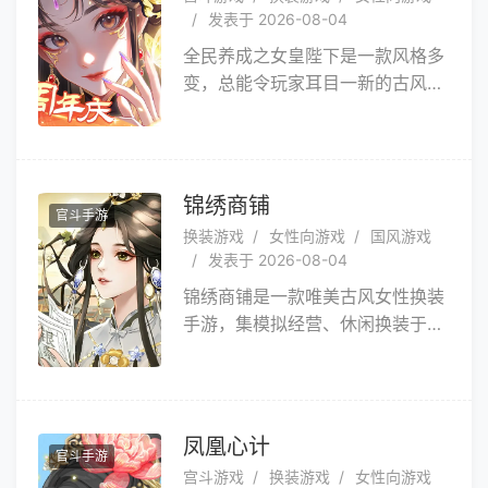
宠，萌化你的心，快挑选一只作为
发表于 2026-08-04
自己的小宠物，一起去新世界探索
全民养成之女皇陛下是一款风格多
游历吧！
变，总能令玩家耳目一新的古风宫
廷手游。只要手指一点，各位女皇
就能够徜徉于上凰国度之中，体会
它独特的魅力。在游戏中，你将扮
演新晋登基的女皇，在风云诡谲的
锦绣商铺
官斗手游
局势变幻、各具特色的百位侍从、
换装游戏
女性向游戏
国风游戏
纳贤出仕的人才交往、琳琅满目的
发表于 2026-08-04
霓裳羽衣、礼尚往来的玩家互动中
锦绣商铺是一款唯美古风女性换装
收获非比寻常的快乐！异彩纷呈，
手游，集模拟经营、休闲换装于一
妙不可言，快来以第一视角体验女
体。你将以第一人物视觉应对古代
皇陛下的传奇人生吧！
经商的各种问题，感受自己的事业
从无到有，一路披荆斩棘成为南唐
首富，你将会经历怎么样的奇遇，
凤凰心计
官斗手游
又会有哪些跨时代的命运羁绊呢？
宫斗游戏
换装游戏
女性向游戏