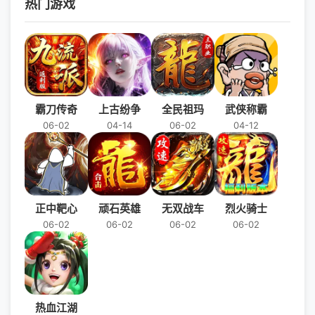
热门游戏
霸刀传奇
上古纷争
全民祖玛
武侠称霸
06-02
04-14
06-02
04-12
正中靶心
顽石英雄
无双战车
烈火骑士
06-02
06-02
06-02
06-02
热血江湖