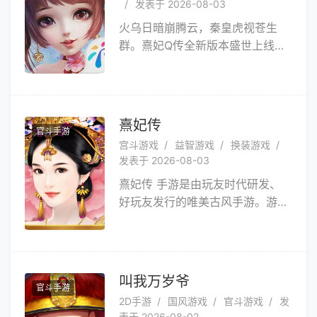
发表于 2026-08-03
成、晋升、切磋，从籍籍无名到冠
火乌日暗崩腾云，秦皇虎视苍生
绝天下，你内心潜藏巨大能量，等
群。熹妃Q传全新版本盛世上线，
你揭开这时代的新篇章。
红将秦王嬴政全面加强，千古一帝
的真正实力迎来解封之时！大楚一
时间豪强并起，刀光剑影下纷争一
触即发，究竟谁人能于其中力压群
熹妃传
官斗手游
雄，战至巅峰？盛邀诸位小主步入
宫斗游戏
益智游戏
换装游戏
乱世中心，一睹这场风云变幻的古
发表于 2026-08-03
风纷纭大戏！
熹妃传 手游是由玩友时代研发、
好玩友发行的唯美古风手游。游戏
改编自经典畅销小说，还原真实古
风世界，讲述古代女子不得不说的
生存秘诀、生活情趣。在这里再续
十世情缘，寻找你的前世今生。自
叫我万岁爷
官斗手游
在府邸，轻松养成，品味古代生活
2D手游
国风游戏
官斗游戏
发
之乐。 游戏介绍 最虐心
表于 2026-08-02