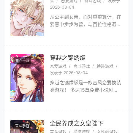
官
恋爱游戏
宫斗游戏
发表于
单。新颖的剧情玩法，特色的养成
2026-08-04
系统，古风唯美的换装搭配，和你
从公主到女帝，面对重重算计，在
亲爱的他互诉心意，了解彼此的过
爱意中步步为营，与百位性格迥异
去将来，重现你期待的爱情！清欢
的角色相继邂逅，傲娇公子、温柔
白茶无别事，我在等风也等你~
竹马、神秘少年、腹黑妖狐……命
运交错，你该如何抉择？跌宕剧
情，锦绣华裳，经营皇城，种田养
穿越之锦绣缘
官斗手游
娃。青鸾繁华录带你走进一个华丽
恋爱游戏
宫斗游戏
换装游戏
梦幻的国风世界，谱写这段心动与
发表于 2026-08-04
危险交织的乱世恋歌。
穿越之锦绣缘是一款古风恋爱换装
类游戏！ 多达15章免费小说剧
情，让你一次看个够~ 8000件古
风服装，塞满你的衣柜，让你变身
古风换装小仙女~ 30位古装美男
子，不仅可以和他们恋爱互动，还
全民养成之女皇陛下
官斗手游
能和他们幽会换装~ 8个可爱萌
宫斗游戏
换装游戏
女性向游戏