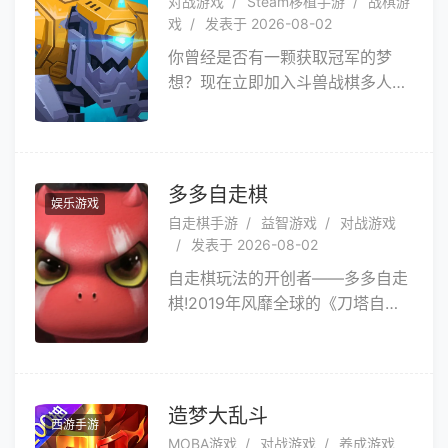
对战游戏
Steam移植手游
战棋游
军团在各种战场中与其他指挥官一
戏
发表于 2026-08-02
较高下！如果您想体验真正的坦克
你曾经是否有一颗获取冠军的梦
指挥官的感觉，那就赶快下载《钢
想？现在立即加入斗兽战棋多人决
铁力量》吧！点燃您的坦克战斗热
斗竞技场！加入斗兽战棋，体验3-
情，成为这个充满挑战和激情的游
5分钟的策略战斗过程，并和来自
戏世界中的战斗英雄！
全球各个地区的玩家一决高下。无
论是在现实还是在虚拟的世界，只
多多自走棋
娱乐游戏
要你热衷竞技的乐趣，斗兽战棋一
自走棋手游
益智游戏
对战游戏
定会带给你从未有过的体验。
发表于 2026-08-02
自走棋玩法的开创者——多多自走
棋!2019年风靡全球的《刀塔自走
棋》独立游戏来了！多多自走棋是
由巨鸟多多工作室和龙渊网络于
2019年推出的原创自走棋游戏，
延续《刀塔自走棋》丰富多彩的策
造梦大乱斗
西游手游
略，八人成局，23个种族，14种
MOBA游戏
对战游戏
养成游戏