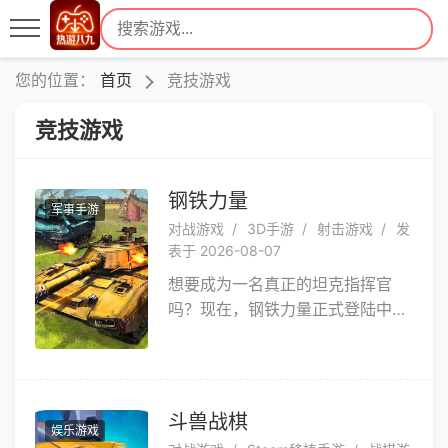
您的位置：
首页
竞技游戏
竞技游戏
钢铁力量
军事手游
对战游戏
3D手游
射击游戏
发
表于 2026-08-07
想要成为一名真正的坦克指挥官
吗？现在，钢铁力量正式登陆中国
安卓平台，为您提供极致的战斗体
验！这是一款风靡世界的坦克射击
游戏，让您感受坦克战斗的激情与
震撼。在这里，您可以化身为一名
斗兽战棋
娱乐游戏
英勇的坦克指挥官，带领您的坦克