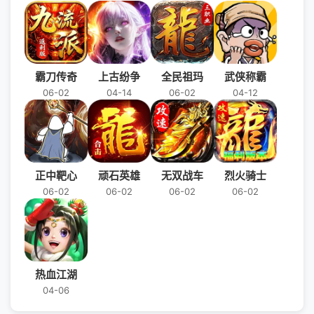
霸刀传奇
上古纷争
全民祖玛
武侠称霸
06-02
04-14
06-02
04-12
正中靶心
顽石英雄
无双战车
烈火骑士
06-02
06-02
06-02
06-02
热血江湖
04-06