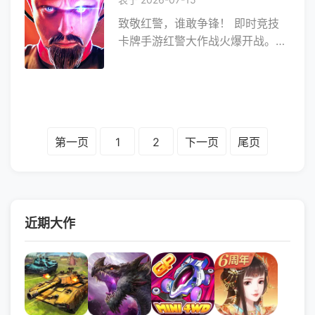
致敬红警，谁敢争锋！ 即时竞技
卡牌手游红警大作战火爆开战。
游戏简单易上手，同时蕴含着多种
丰富的策略，分秒必争的占据，
将给您带来源源不断的刺激体验！
第一页
1
2
下一页
尾页
近期大作