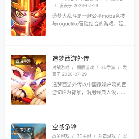
职业，百变阵容，乐趣无穷。休闲
发表于 2026-07-29
时刻，来下“亿”场棋吧！
造梦大乱斗是一款公平moba竞技
与roguelike冒险结合的游戏，延
续着造梦系列的剧情，一切缘由皆
起于那场舍身自爆......六耳猕猴舍
身引爆仙界之时，佛陀现身，庇佑
众生引渡至灵虚岛。此处为轮回之
造梦西游外传
西游手游
所，众生之锚；已逝者可再现，挂
对战游戏
横版游戏
2D手游
发
念者可重聚，英雄们自此获得了不
表于 2026-07-29
死之躯。可过往的恩怨怎能如此舍
造梦西游外传以中国家喻户晓的西
弃？分外眼红，一场场激斗一触即
游记IP为背景，沿用经典人设，讲
发……《造梦大乱斗》的故事自此
述了六耳猕猴篡取真经，悟空借助
展开！
时光之舟穿越时空阻止劫难的故
事。剧情充实细腻不乏创新点，游
戏画面得到再次提升。在经典的横
空战争锋
军事手游
版动作游戏基础上，《造梦西游外
战争游戏
3D手游
射击游戏
发
传》还融入了全新的MOBA玩法，