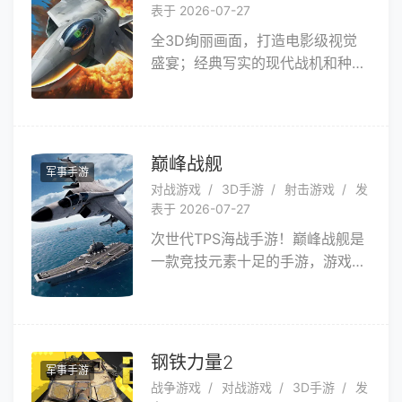
表于 2026-07-27
支持多人团队竞技！开黑推塔秀操
全3D绚丽画面，打造电影级视觉
作，让你无所不能！并且过往的历
盛宴；经典写实的现代战机和种类
代BOSS也将重新参战，由玩家们
繁多的武器、装备、蓝图，构建强
亲自操控。组队开黑与BOSS闯
大的军迷博物馆；操作简便易懂，
关，随心切换！全新造梦，将带领
3分钟开启激烈空战；强大战队组
你体验不一样的西游世界！
建系统，晋升全能指挥官；丰富的
巅峰战舰
军事手游
作战任务（空中作战，地面敌方基
对战游戏
3D手游
射击游戏
发
地摧毁，资源基地抢夺），再现真
表于 2026-07-27
实战场；真人全球实时对战，刺激
次世代TPS海战手游！巅峰战舰是
的战队友谊战，酣畅淋漓，不再一
一款竞技元素十足的手游，游戏主
个人寂寞打飞机。快加入空战争锋
打10V10真人天梯实时对战和PVE
体验扣人心弦的射击**吧！
激情战役副本。游戏当前开放中苏
美日英德等十余系，三百余艘战
舰，包括驱逐，战列，潜艇，巡
钢铁力量2
军事手游
洋、航母等5大舰种，实现海空潜
战争游戏
对战游戏
3D手游
发
立体化作战！快来加入相应阵营，