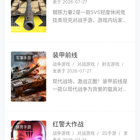
表于 2026-07-27
进行天梯、常规、战役、乱斗等多
钢铁力量2是一款5V5轻度休闲竞
种模式的战斗。
技类坦克对战手游，游戏内玩家可
操纵根据经典复刻的坦克在不同战
场或风景小镇中进行多种模式的战
斗。游戏内设置了多种不同的竞技
对抗玩法，每场战斗3~5分钟，玩
装甲前线
军事手游
家可在每场战斗中挑选3辆坦克随
战争游戏
对战游戏
射击游戏
时随地开启一场刺激的炮火对战。
发表于 2026-07-27
同时游戏内还添加了独特的坦克技
现代战场，激战正酣！装甲前线是
能、空投舔包等趣味功能，相比传
一款以现代战争为背景的载具对战
统坦克战争类游戏有更多的休闲速
射击游戏。全球知名的现代坦克、
战乐趣。爽快战斗，约上好友或者
装甲车、无人机等武装载具都在游
和来自五湖四海的兄弟随机组队一
戏中等待着你的挑战。邀请你的朋
同畅玩，休闲竞技两不误，搜罗全
友们，来一场由你主导的巅峰对决
球知名坦克，打造属于自己的游戏
红警大作战
体育手游
吧！
兵工厂！
战争游戏
对战游戏
2D手游
发
表于 2026-07-15