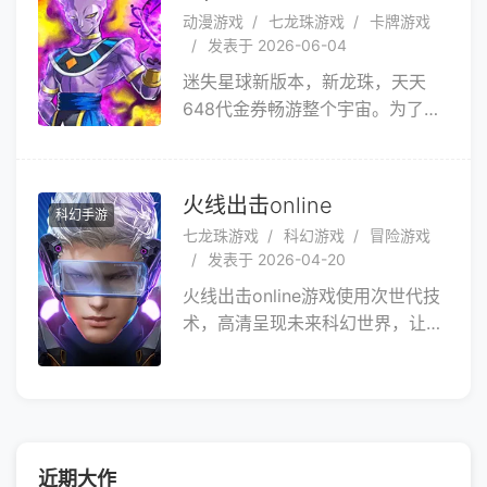
源，离线也能持续收益。更有实时
动漫游戏
七龙珠游戏
卡牌游戏
多人竞技、公会战、世界BOSS等
发表于 2026-06-04
丰富玩法。充值0.1折起，登录就送
迷失星球新版本，新龙珠，天天
价值千元的豪华大礼包，包含稀有
648代金券畅游整个宇宙。为了保
角色碎片、顶级装备和海量钻石！
卫地球免遭毁坏，孙悟空和伙伴一
起，不断修行并打败入侵者。悟
空、库林、贝吉塔等全龙珠人气角
火线出击online
科幻手游
色大集结，集结宇宙最强战士，组
七龙珠游戏
科幻游戏
冒险游戏
建个人专属战队与最爱角色一起修
发表于 2026-04-20
炼成长，共同守卫地球。玩家可通
火线出击online游戏使用次世代技
过角色召唤，或者收集角色碎片合
术，高清呈现未来科幻世界，让玩
成等方法，可以获得各种角色。玩
家沉浸其中；高科技枪械改装、佣
家可以在布阵里，设置前后两排任
兵招募培养、无人机制造与升级，
意5名角色出战，前排两名近战角
众多系统将给玩家带来丰富的成长
色，后排三名远程角色。角色有
体验；高难度BOSS挑战、小队
攻、技、防3种类型，这3种类型的
PVP战场、军团战对抗，精彩的玩
角色或怪物之间，有克制关系，攻
近期大作
法让玩家充分体验游戏的乐趣。数