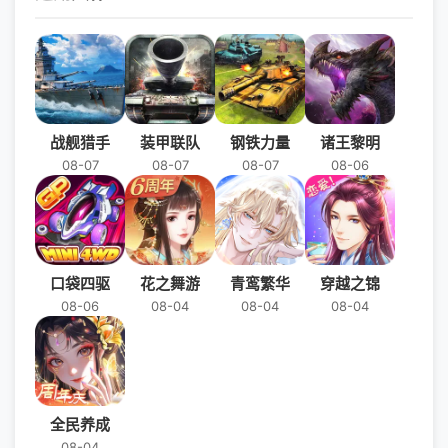
克制技，技克制防，防克制攻。玩
百种高科技枪械用多种武器建造你
家作战过程中，可以根据攻、技、
的武器库：步枪、霰弹枪、手枪
防类型，合理搭配角色，提高战斗
等。升级它们以增加伤害！通过新
力。
的防弹衣和头盔增强你在玩家对战
中的防御力！获得终极的战力提
战舰猎手
装甲联队
钢铁力量
诸王黎明
升！多职业技能体验你可以凭借百
08-07
08-07
08-07
08-06
发百中的精准枪法、灵动鬼魅的迅
捷身法，搭配合适的被动技能、连
续得分奖励、终极技能，以多变的
战术来打击你的对手！小队PVP战
场，无限竞技参与在线玩家对战竞
口袋四驱
花之舞游
青鸾繁华
穿越之锦
技、冲锋团竞、战术团竞、经典爆
08-06
08-04
08-04
08-04
破、狙击对抗等高能经典玩法等你
来战！火线出击是一款赛博朋克风
格的TPS射击游戏，故事发生在近
未来的末日世界，生存和武器是这
里不变的主题，六大职业任你选
全民养成
08-04