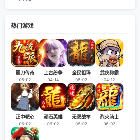
择，在丧尸环绕的世界里生存下去
并不断变强。各种经典和科幻枪械
应有尽有。无人机，佣兵等众多技
能和玩法，高难度BOSS挑战、小
热门游戏
队PVP战场、军团战对抗更是让你
的末日之旅精彩万分，赶快下载游
戏来体验一下。
霸刀传奇
上古纷争
全民祖玛
武侠称霸
06-02
04-14
06-02
04-12
正中靶心
顽石英雄
无双战车
烈火骑士
06-02
06-02
06-02
06-02