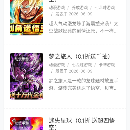
的龙珠战士队伍，与邪恶势力展开
动漫游戏
养成游戏
七龙珠游戏
激烈的回合制战斗，最终拯救宇
发表于 2026-06-09
宙！游戏融入多种玩法：主线闯
超人气动漫龙珠手游震撼来袭！太
关、修行历练、武道会、卡林塔、
空战歌经典的剧情还原，不一样的
天神殿、军团战！培养强大阵容，
风格，龙珠系列人气角色大集结，
保卫世界！
为你打造全新的龙珠世界。霸占全
屏的必杀技，一秒30拳的极致攻
梦之旅人（0.1折送千抽）
动漫手游
速，给你带来爽快而又激烈的超燃
动漫游戏
七龙珠游戏
卡牌游戏
体验感。更有天下第一武道会、赛
发表于 2026-06-09
亚人变身、召唤龙神等创新玩法，
梦之旅人是一款的龙珠题材放置手
一起来开启你的龙珠之旅吧。
游，游戏完美还原了悟空、贝吉
塔、弗利萨等数百位经典角色，每
个角色都拥有原汁原味的必杀技和
变身形态超人气动漫龙珠手游震撼
来袭！为你打造全新的龙珠世界。
迷失星球（0.1折·送超四悟
动漫手游
角色会智能挂机刷怪获取经验和资
空）