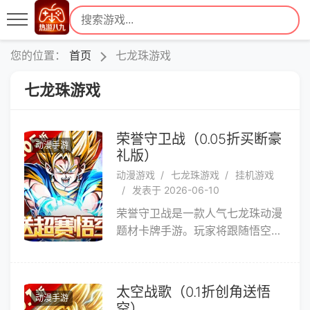
您的位置：
首页
七龙珠游戏
七龙珠游戏
荣誉守卫战（0.05折买断豪
动漫手游
礼版）
动漫游戏
七龙珠游戏
挂机游戏
发表于 2026-06-10
荣誉守卫战是一款人气七龙珠动漫
题材卡牌手游。玩家将跟随悟空等
众多熟悉的角色一同展开冒险。黑
暗势力再次在宇宙中蠢蠢欲动，威
胁着各个星球的和平与安宁。玩家
太空战歌（0.1折创角送悟
动漫手游
作为被选中的勇士，需要组建强大
空）