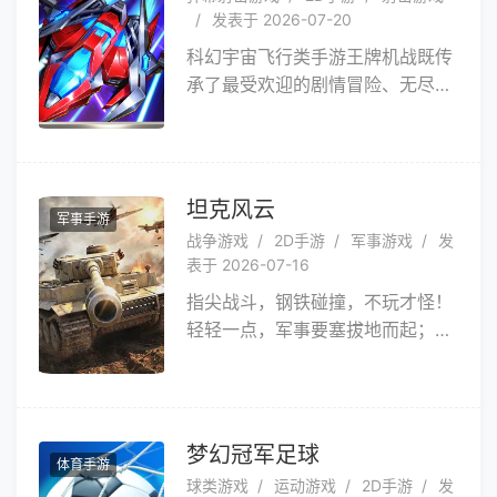
他
发表于 2026-07-20
科幻宇宙飞行类手游王牌机战既传
承了最受欢迎的剧情冒险、无尽冲
分挑战两大经典模式，更有深空探
索、PK噩梦BOSS等六种创意玩
法。细腻的画面设计、丰富的战机
成长体系、建筑制造及数百种弹幕
坦克风云
军事手游
关卡设计，给你最酣畅淋漓的指尖
战争游戏
2D手游
军事游戏
发
爆破体验！弹幕乱舞带你重回真机
表于 2026-07-16
对战的热血时代。简单划动，一秒
指尖战斗，钢铁碰撞，不玩才怪！
上手。雷电走位，技巧为王！宇宙
轻轻一点，军事要塞拔地而起；随
大战一触即发！
手一拖，百万装甲呼啸而过；1分
钟轻松上手，5分钟指挥装甲大军
虐遍全场；简单的操作、丰厚的奖
励帮助您快速进阶，尽享指挥官荣
梦幻冠军足球
体育手游
耀之路！
球类游戏
运动游戏
2D手游
发