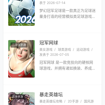
表于 2026-07-14
梦幻冠军足球是一款真正为足球迷
量身打造的经营模拟类足球游戏！
玩家将扮演一位足球俱乐部教练兼
经理人，购买并训练球员、安排球
队战术和阵型，参加联赛、杯赛、
冠军联赛，为自己的三冠王发起冲
冠军网球
二次元手游
击。
美女游戏
球类游戏
运动游戏
发表于 2026-07-05
冠军网球 是一款竞技向的硬核网
球游戏，并拥有诸如换装、养成等
喜闻乐见的RPG元素，同时游戏画
面精美真实，人物建模福利满满，
能给你带来与众不同的全新竞技运
动体验。游戏运营良心，没有
暴走英雄坛
武侠手游
VIP，不逼氪不骗氪，平民玩家也
暴走英雄坛攻略
2D手游
国风游
有春天，打造公平竞技环境。快来