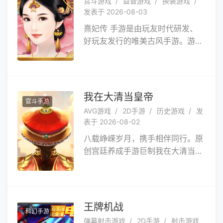
宫斗游戏
益智游戏
换装游戏
乱世中心，一睹这场风云变幻的古
发表于 2026-08-03
风纷纭大戏！
熹妃传 手游是由玩友时代研发、
好玩友发行的唯美古风手游。游戏
改编自经典畅销小说，还原真实古
风世界，讲述古代女子不得不说的
生存秘诀、生活情趣。在这里再续
十世情缘，寻找你的前世今生。自
我在大清当皇帝
官斗手游
在府邸，轻松养成，品味古代生活
AVG游戏
2D手游
历史游戏
发
之乐。 游戏介绍 最虐心
表于 2026-08-02
的穿越之恋，展现一位秀女的成长
八载峥嵘岁月，携手相伴同行。原
历程！ 最深情的美人斗争，
创宫廷养成手游巨制我在大清当皇
演绎一代女王的爱恨缠绵！
帝迎来八周年狂欢盛典！多重福利
最有趣的战斗系统，体验一触即发
全新玩法，即刻下载，梦回大清！
的紧张刺激！ 一朝为妃，此
生卑微、荣耀、欢喜、绝望都系于
他一人之身。他恋她宠她，却疑她
王牌机战
科幻手游
勾心斗角将她贬为庶人。她怨他恨
弹幕射击游戏
2D手游
射击游戏