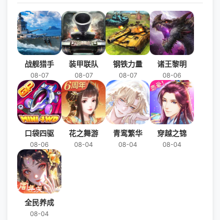
梦！
战舰猎手
装甲联队
钢铁力量
诸王黎明
08-07
08-07
08-07
08-06
口袋四驱
花之舞游
青鸾繁华
穿越之锦
08-06
08-04
08-04
08-04
全民养成
08-04