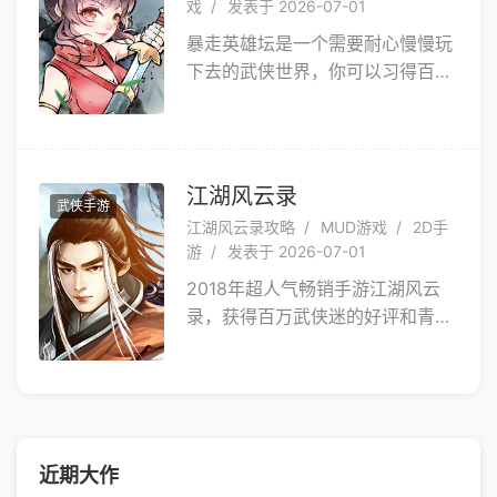
戏
发表于 2026-07-01
一起参与到这场酣畅淋漓的网球盛
暴走英雄坛是一个需要耐心慢慢玩
宴中来吧，见证网球游戏新纪元！
下去的武侠世界，你可以习得百家
游戏介绍 最真实的网球
武功，然后自创武学成为一代宗
体验 在移动终端首次引入“布
师；你也可以按照自己的意愿“除
料模拟（Cloth Simulation）”技
暴安良做大侠”或者“杀人放火做恶
术， 连衣角的轻微飘动都呈
人”。你也可以在游戏中无所事
现得那么逼真！ 采用动态捕
江湖风云录
武侠手游
事，梳妆打扮，挖矿，钓鱼，娶老
捉和Havok物理引擎
江湖风云录攻略
MUD游戏
2D手
婆。你也在游戏中结婚生子，培养
游
发表于 2026-07-01
更强的儿子继续你未完成的事业。
2018年超人气畅销手游江湖风云
录，获得百万武侠迷的好评和青
睐。高度开放引人入胜的剧情，超
过120种武功秘籍，贯穿古今的神
兵利器，相伴左右勇闯天涯的红颜
知己，让这款游戏独树一帜，爱不
释手！下载游戏，我们还您一个庞
近期大作
大的、真实的、充满感情的江湖