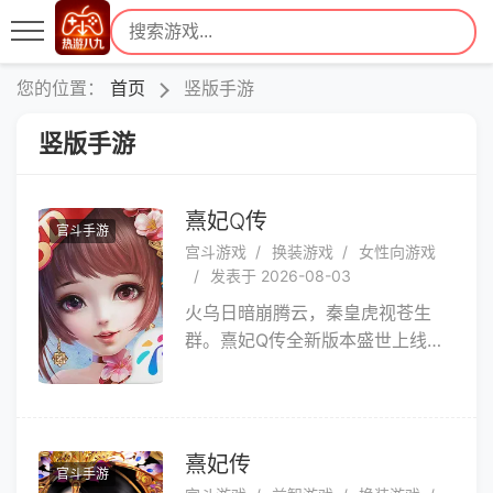
您的位置：
首页
竖版手游
竖版手游
熹妃Q传
官斗手游
宫斗游戏
换装游戏
女性向游戏
发表于 2026-08-03
火乌日暗崩腾云，秦皇虎视苍生
群。熹妃Q传全新版本盛世上线，
红将秦王嬴政全面加强，千古一帝
的真正实力迎来解封之时！大楚一
时间豪强并起，刀光剑影下纷争一
触即发，究竟谁人能于其中力压群
熹妃传
官斗手游
雄，战至巅峰？盛邀诸位小主步入