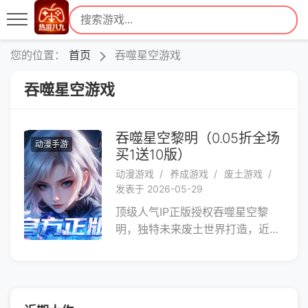
您的位置：
首页
吞噬星空游戏
吞噬星空游戏
吞噬星空黎明（0.05折全场
动漫手游
买1送10版）
动漫游戏
养成游戏
废土游戏
发表于 2026-05-29
顶级人气IP正版授权吞噬星空黎
明，独特未来废土世界打造，近百
位高科技化3D角色，对抗各种变
异巨兽，477万字剧情还原，多种
科技装备无限进化每一步都带给你
不同惊喜，快来加入武者团队，在