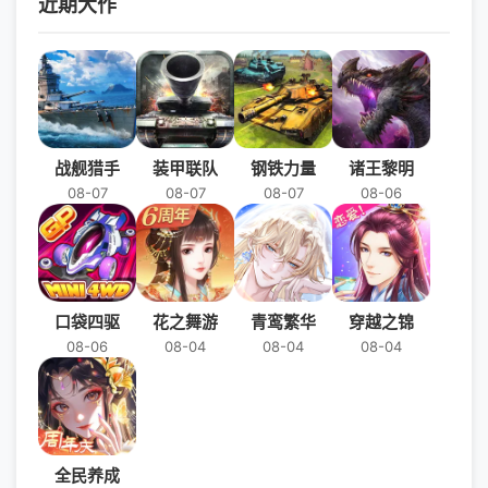
近期大作
这个神秘又危险的世界冒险吧！
战舰猎手
装甲联队
钢铁力量
诸王黎明
08-07
08-07
08-07
08-06
口袋四驱
花之舞游
青鸾繁华
穿越之锦
08-06
08-04
08-04
08-04
全民养成