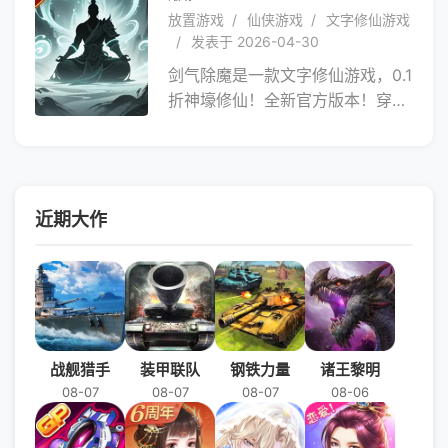
放置游戏
仙侠游戏
文字修仙游戏
发表于 2026-04-30
剑气除魔是一款文字修仙游戏，0.1
折神壕修仙！全新官方版本！穿越
到了仙气缥缈的修仙世界！开宗立
派结识各路道友，沉浸式修仙，凡
人逆天命。放置成长，完成任务即
可领奖，每日登录惊喜不断，各种
近期大作
稀有材料，等你畅游修真界。在奇
异修真世界，浩瀚星空，无尽苍
穹，斩妖除魔，炼丹炼器，法宝神
器等你体验，渡劫踏仙门，追逐修
真长生之旅。横扫三界，做最爽的
位面修仙者！
战舰猎手
装甲联队
钢铁力量
诸王黎明
08-07
08-07
08-07
08-06