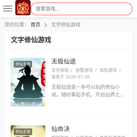
您的位置：
首页
文字修仙游戏
文字修仙游戏
无极仙途
修仙手游
文字游戏
放置游戏
挂机游戏
发表于 2026-07-26
无极仙途是一本可以玩的修仙小
说。随时拿起手机，开启仙界之
旅，结识天下道友。炼仙丹、驭神
兽、立宗门、建家园... ... 能御剑乘
风、逆天改命，也能归隐山林、修
身养性，来修仙吧！来修不被定义
仙命决
修仙手游
的仙，来修逍遥自在的仙 ~这小说