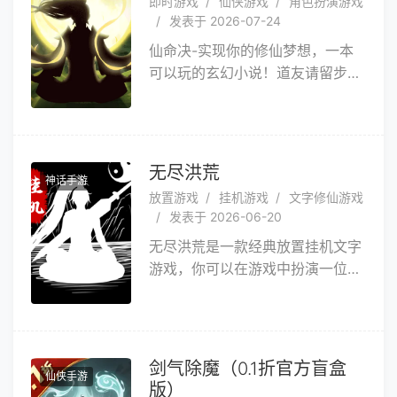
即时游戏
仙侠游戏
角色扮演游戏
每月还更新连载，真的有人能不心
发表于 2026-07-24
动吗？
仙命决-实现你的修仙梦想，一本
可以玩的玄幻小说！道友请留步，
由热门玄幻修仙小说改编的放置冒
险游戏《仙命决》正式上线，欢迎
道友加入脸书「仙命决」粉丝团，
让我们一起打造一个真实、有趣的
无尽洪荒
神话手游
修真世界！古来圣贤皆寂寞，唯有
放置游戏
挂机游戏
文字修仙游戏
修者留其名。待三千大道成，论天
发表于 2026-06-20
地沧桑，笑世道轮回！道友们，速
无尽洪荒是一款经典放置挂机文字
来仙命决修仙！
游戏，你可以在游戏中扮演一位洪
荒修行者，击败神兽，获取材料，
通过中华古代五行相生相克的原
理，锻造强力装备，站立于洪荒之
巅。
剑气除魔（0.1折官方盲盒
仙侠手游
版）