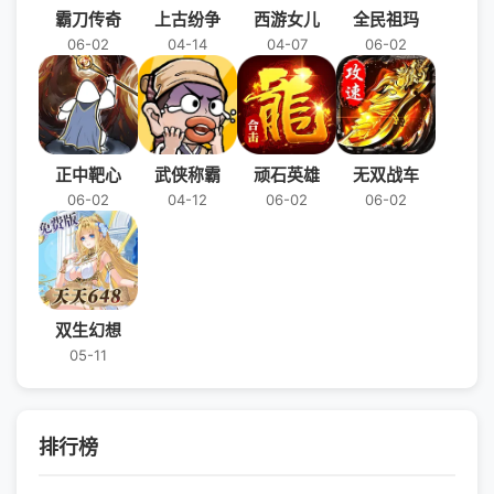
霸刀传奇
上古纷争
西游女儿
全民祖玛
06-02
04-14
04-07
06-02
正中靶心
武侠称霸
顽石英雄
无双战车
06-02
04-12
06-02
06-02
双生幻想
05-11
排行榜