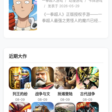
一拳超人游戏
动漫游戏
卡牌游戏
发表于 2026-05-29
《一拳超人》正版授权手游——一
拳超人最强之男怪人的魔爪已经向
世界伸展！埼玉的铁拳已经蓄势待
发！ 各位英雄们！你们准备好了
么？快来加入我们！
近期大作
列王的纷
战争与文
抢滩登陆
古代战争
08-09
08-09
08-09
08-09