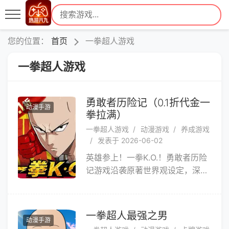
您的位置：
首页
一拳超人游戏
一拳超人游戏
勇敢者历险记（0.1折代金一
动漫手游
拳拉满）
一拳超人游戏
动漫游戏
养成游戏
发表于 2026-06-02
英雄参上！一拳K.O.！勇敢者历险
记游戏沿袭原著世界观设定，深度
还原英雄招式，精心打磨战斗系
统，为玩家带来酣畅淋漓的战斗体
验！
一拳超人最强之男
动漫手游