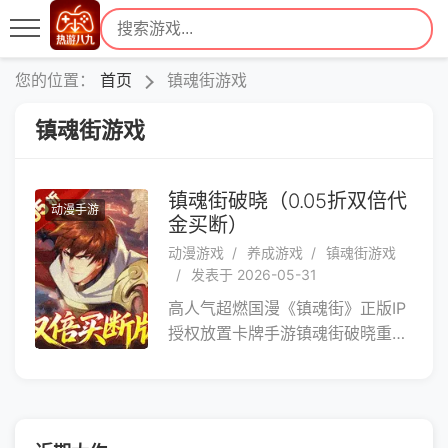
您的位置：
首页
镇魂街游戏
镇魂街游戏
镇魂街破晓（0.05折双倍代
动漫手游
金买断）
动漫游戏
养成游戏
镇魂街游戏
发表于 2026-05-31
高人气超燃国漫《镇魂街》正版IP
授权放置卡牌手游镇魂街破晓重磅
来袭！历时3年匠心打造，完美还
原经典角色、技能和场景！镇魂
将，唤醒你的武神躯，组建镇魂天
团，和曹焱兵一起为了守护罗刹街