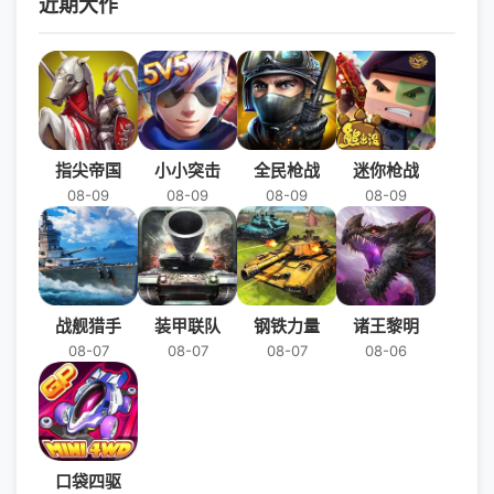
近期大作
而战吧！
指尖帝国
小小突击
全民枪战
迷你枪战
08-09
08-09
08-09
08-09
战舰猎手
装甲联队
钢铁力量
诸王黎明
08-07
08-07
08-07
08-06
口袋四驱