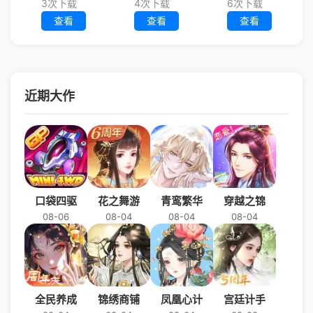
3次下载
4次下载
6次下载
查看
查看
查看
近期大作
口袋四驱
花之舞游
青鸾繁华
穿越之锦
08-06
08-04
08-04
08-04
全民养成
锦绣商铺
凤凰心计
宫廷计手