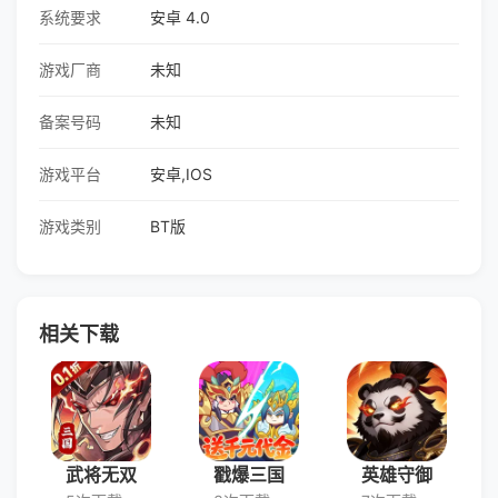
系统要求
安卓 4.0
游戏厂商
未知
备案号码
未知
游戏平台
安卓,IOS
游戏类别
BT版
相关下载
武将无双
戳爆三国
英雄守御