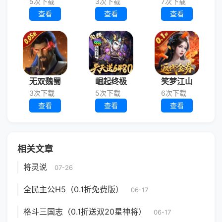
5次下载
3次下载
7次下载
查看
查看
查看
无双魏蜀
崛起终极
笑梦江山
3次下载
5次下载
6次下载
查看
查看
查看
相关文章
将灵说
07-26
全民主公H5（0.1折免费版）
06-17
格斗三国志（0.1折送双20星神将）
06-17