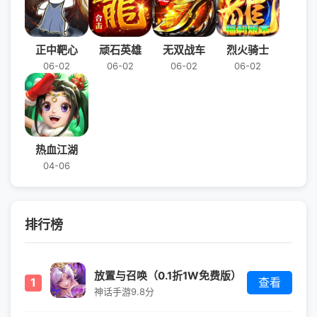
正中靶心
顽石英雄
无双战车
烈火骑士
06-02
06-02
06-02
06-02
热血江湖
04-06
排行榜
放置与召唤（0.1折1W免费版）
1
查看
神话手游
9.8分