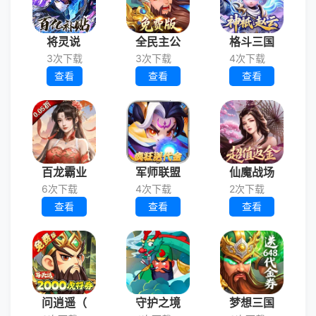
将灵说
全民主公
格斗三国
3次下载
3次下载
4次下载
查看
查看
查看
百龙霸业
军师联盟
仙魔战场
6次下载
4次下载
2次下载
查看
查看
查看
问逍遥（
守护之境
梦想三国