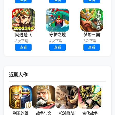
问逍遥（
守护之境
梦想三国
3次下载
4次下载
6次下载
查看
查看
查看
近期大作
列王的纷
战争与文
抢滩登陆
古代战争