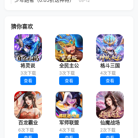
少年跑者（0.05折送神将）
05-12
猜你喜欢
将灵说
全民主公
格斗三国
3次下载
3次下载
4次下载
查看
查看
查看
百龙霸业
军师联盟
仙魔战场
6次下载
4次下载
2次下载
查看
查看
查看