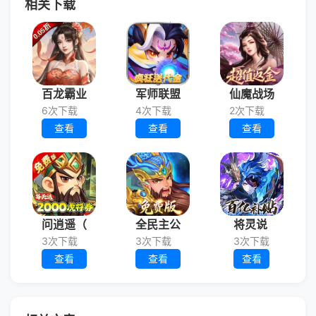
相关下载
百龙霸业
军师联盟
仙魔战场
6次下载
4次下载
2次下载
查看
查看
查看
问逍遥（
全民主公
将灵说
3次下载
3次下载
3次下载
查看
查看
查看