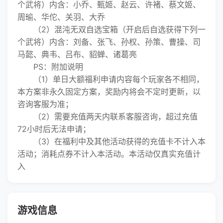
个武将）内含：小乔、甄姬、赵云、许褚、蔡文姬、
周瑜、华佗、关羽、大乔
（2）混沌无双自选宝箱（开启后自选获得下列一
个武将）内含：刘备、张飞、孙权、孙策、曹操、司
马懿、典韦、吕布、貂蝉、诸葛亮
PS：附加说明
（1）单日大额福利申请内容每个玩家各不相同，
本方案非永久固定方案，奖励内将会不定时更新，以
咨询客服为准；
（2）需要充值两天内联系客服咨询，超过充值
72小时后无法申请；
（3）在福利中及其他活动获得的充值卡不计入本
活动；消耗点券不计入本活动。本活动仅真实充值计
入
游戏信息