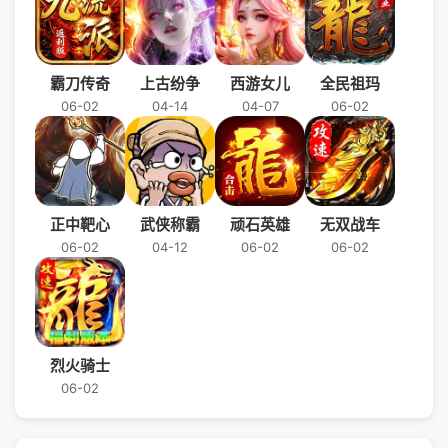
霸刀传奇
上古纷争
西游女儿
全民祖玛
06-02
04-14
04-07
06-02
正中靶心
武侠称霸
顽石英雄
无双战车
06-02
04-12
06-02
06-02
烈火骑士
06-02