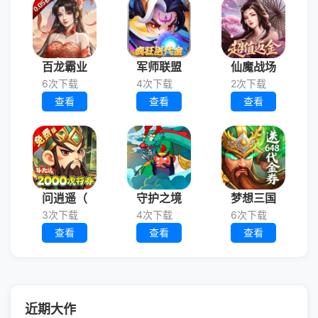
百龙霸业
军师联盟
仙魔战场
6次下载
4次下载
2次下载
查看
查看
查看
问逍遥（
守护之境
梦想三国
3次下载
4次下载
6次下载
查看
查看
查看
近期大作