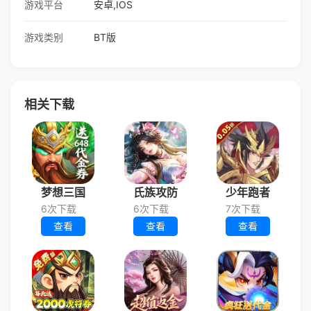
游戏平台
安卓,IOS
游戏类别
BT版
相关下载
梦想三国
氏族攻防
少年跑者
6次下载
6次下载
7次下载
查看
查看
查看